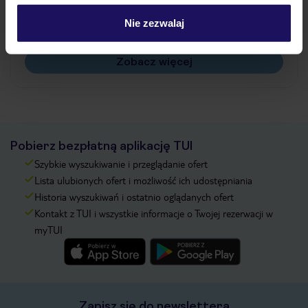
Czy w Hotelu będzie przedstawiciel TUI?
Na jakiej podstawie i gdzie otrzymam karty
Nie zezwalaj
pokładowe/bilety lotnicze?
Zobacz więcej
Pobierz bezpłatną aplikację TUI
Szybkie wyszukiwanie i przeglądanie ofert
Lista ulubionych ofert i możliwość ich udostępniania
Historia wyszukiwań i ostatnio oglądanych ofert
Kontakt z TUI i wszystkie informacje o Twojej rezerwacji w
myTUI
Zapisz się do newslettera