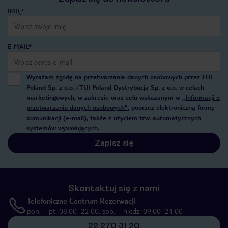
IMIĘ*
E-MAIL*
Wyrażam zgodę na przetwarzanie danych osobowych przez TUI
Poland Sp. z o.o. i TUI Poland Dystrybucja Sp. z o.o. w celach
marketingowych, w zakresie oraz celu wskazanym w
„Informacji o
przetwarzaniu danych osobowych”
, poprzez elektroniczną formę
komunikacji (e-mail), także z użyciem tzw. automatycznych
systemów wywołujących.
Zapisz się
Skontaktuj się z nami
Telefoniczne Centrum Rezerwacji
pon. – pt. 08:00–22:00, sob. – niedz. 09:00–21:00
22 270 31 20