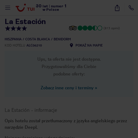
30
1
1
/
47
lat
|
numer
w Polsce
La Estación
(813 opinii)
HISZPANIA
COSTA BLANCA
BENIDORM
KOD HOTELU
ALC06210
POKAŻ NA MAPIE
Ups, ta oferta nie jest dostępna.
Przygotowaliśmy dla Ciebie
podobne oferty:
Zobacz inne ceny i terminy
»
La Estación
-
informacje
Opis hotelu został przetłumaczony z języka angielskiego przez
narzędzie DeepL
nute
Najpopularniejsze udogodnienia: