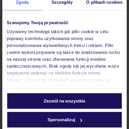
Zgoda
Szczegóły
O plikach cookies
Hotel
Szanujemy Twoją prywatność
Pokoje
Używamy technologii takich jak pliki cookie w celu
poprawy komfortu użytkowania strony oraz
personalizowania wyświetlanych treści i reklam. Pliki
Wyżywienie
cookie wykorzystywane są także do analizowania ruchu
na naszej stronie oraz oferowania funkcji mediów
społecznościowych. Brak zgody lub jej wycofanie może
Atrakcje
negatywnie wpłynąć na niektóre funkcje strony.
Klikając „Zezwól na wszystkie” wyrażasz zgodę na
umieszczenie wszystkich plików cookie. Możesz jednak
Ważne informacje
personalizować swój wybór wchodząc w zakładkę
„Szczegóły”
Zezwól na wszystkie
Szczegółowe informacje o plikach cookie znajdziesz
w
polityce plików cookies
oraz
polityce prywatności
.
Często zadawane pytania
Spersonalizuj
Jak zmienić uczestników/osobę zgłaszającą?