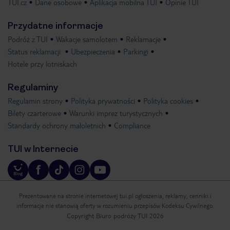
TUI.cz
Dane osobowe
Aplikacja mobilna TUI
Opinie TUI
Przydatne informacje
Podróż z TUI
Wakacje samolotem
Reklamacje
Status reklamacji
Ubezpieczenia
Parkingi
Hotele przy lotniskach
Regulaminy
Regulamin strony
Polityka prywatności
Polityka cookies
Bilety czarterowe
Warunki imprez turystycznych
Standardy ochrony małoletnich
Compliance
TUI w Internecie
Prezentowane na stronie internetowej tui.pl ogłoszenia, reklamy, cenniki i
informacje nie stanowią oferty w rozumieniu przepisów Kodeksu Cywilnego.
Copyright Biuro podróży TUI 2026