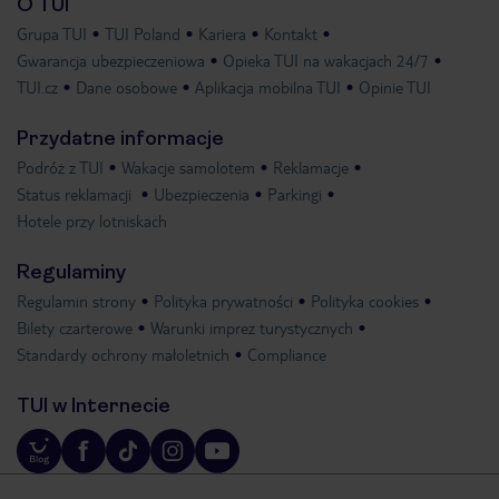
O TUI
Grupa TUI
TUI Poland
Kariera
Kontakt
Gwarancja ubezpieczeniowa
Opieka TUI na wakacjach 24/7
TUI.cz
Dane osobowe
Aplikacja mobilna TUI
Opinie TUI
Przydatne informacje
Podróż z TUI
Wakacje samolotem
Reklamacje
Status reklamacji
Ubezpieczenia
Parkingi
Hotele przy lotniskach
Regulaminy
Regulamin strony
Polityka prywatności
Polityka cookies
Bilety czarterowe
Warunki imprez turystycznych
Standardy ochrony małoletnich
Compliance
TUI w Internecie