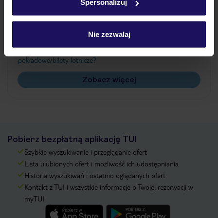
Spersonalizuj
Często zadawane pytania
Jak zmienić uczestników/osobę zgłaszającą?
Nie zezwalaj
Czy w Hotelu będzie przedstawiciel TUI?
Na jakiej podstawie i gdzie otrzymam karty
pokładowe/bilety lotnicze?
Zobacz więcej
Pobierz bezpłatną aplikację TUI
Szybkie wyszukiwanie i przeglądanie ofert
Lista ulubionych ofert i możliwość ich udostępniania
Historia wyszukiwań i ostatnio oglądanych ofert
Kontakt z TUI i wszystkie informacje o Twojej rezerwacji w
myTUI