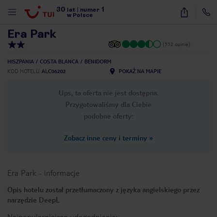
30
1
1
/
14
lat
|
numer
w Polsce
Era Park
(532 opinie)
HISZPANIA
COSTA BLANCA
BENIDORM
KOD HOTELU
ALC06202
POKAŻ NA MAPIE
Ups, ta oferta nie jest dostępna.
Przygotowaliśmy dla Ciebie
podobne oferty:
Zobacz inne ceny i terminy
»
Era Park
-
informacje
Opis hotelu został przetłumaczony z języka angielskiego przez
narzędzie DeepL
nute
Najpopularniejsze udogodnienia: