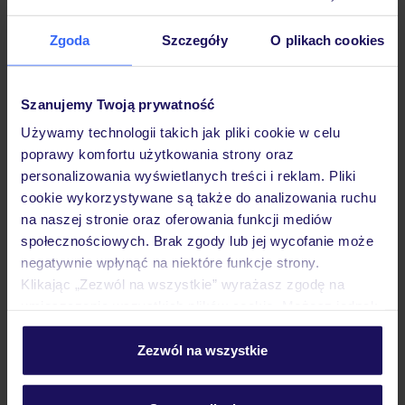
Hotel
Zgoda
Szczegóły
O plikach cookies
Opinie
Szanujemy Twoją prywatność
Używamy technologii takich jak pliki cookie w celu
Pokoje
poprawy komfortu użytkowania strony oraz
personalizowania wyświetlanych treści i reklam. Pliki
cookie wykorzystywane są także do analizowania ruchu
Wyżywienie
na naszej stronie oraz oferowania funkcji mediów
społecznościowych. Brak zgody lub jej wycofanie może
negatywnie wpłynąć na niektóre funkcje strony.
Atrakcje
Klikając „Zezwól na wszystkie” wyrażasz zgodę na
umieszczenie wszystkich plików cookie. Możesz jednak
personalizować swój wybór wchodząc w zakładkę
Ważne informacje
„Szczegóły”
Zezwól na wszystkie
Szczegółowe informacje o plikach cookie znajdziesz
w
polityce plików cookies
oraz
polityce prywatności
.