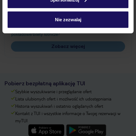
Często zadawane pytania
Jak zmienić uczestników/osobę zgłaszającą?
Nie zezwalaj
Czy w Hotelu będzie przedstawiciel TUI?
Na jakiej podstawie i gdzie otrzymam karty
pokładowe/bilety lotnicze?
Zobacz więcej
Pobierz bezpłatną aplikację TUI
Szybkie wyszukiwanie i przeglądanie ofert
Lista ulubionych ofert i możliwość ich udostępniania
Historia wyszukiwań i ostatnio oglądanych ofert
Kontakt z TUI i wszystkie informacje o Twojej rezerwacji w
myTUI