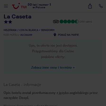
30
1
1
/
20
lat
|
numer
w Polsce
La Caseta
(350 opinii)
HISZPANIA
COSTA BLANCA
BENIDORM
KOD HOTELU
ALC06209
POKAŻ NA MAPIE
Ups, ta oferta nie jest dostępna.
Przygotowaliśmy dla Ciebie
podobne oferty:
Zobacz inne ceny i terminy
»
La Caseta
-
informacje
Opis hotelu został przetłumaczony z języka angielskiego przez
narzędzie DeepL
nute
Najpopularniejsze udogodnienia: