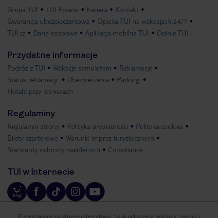
Grupa TUI
TUI Poland
Kariera
Kontakt
Gwarancja ubezpieczeniowa
Opieka TUI na wakacjach 24/7
TUI.cz
Dane osobowe
Aplikacja mobilna TUI
Opinie TUI
Przydatne informacje
Podróż z TUI
Wakacje samolotem
Reklamacje
Status reklamacji
Ubezpieczenia
Parkingi
Hotele przy lotniskach
Regulaminy
Regulamin strony
Polityka prywatności
Polityka cookies
Bilety czarterowe
Warunki imprez turystycznych
Standardy ochrony małoletnich
Compliance
TUI w Internecie
Prezentowane na stronie internetowej tui.pl ogłoszenia, reklamy, cenniki i