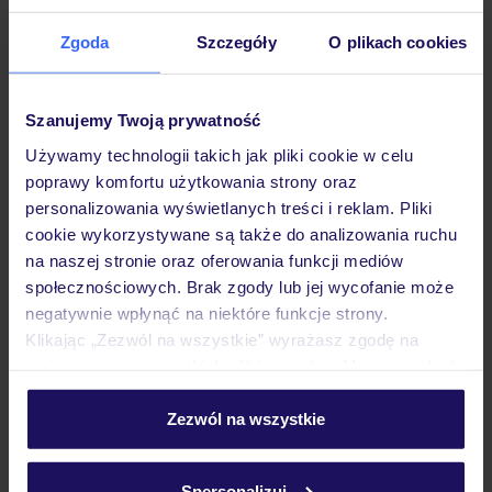
Zgoda
Szczegóły
O plikach cookies
Hotel
Szanujemy Twoją prywatność
Używamy technologii takich jak pliki cookie w celu
Pokoje
poprawy komfortu użytkowania strony oraz
personalizowania wyświetlanych treści i reklam. Pliki
cookie wykorzystywane są także do analizowania ruchu
Wyżywienie
na naszej stronie oraz oferowania funkcji mediów
społecznościowych. Brak zgody lub jej wycofanie może
negatywnie wpłynąć na niektóre funkcje strony.
Atrakcje
Klikając „Zezwól na wszystkie” wyrażasz zgodę na
umieszczenie wszystkich plików cookie. Możesz jednak
personalizować swój wybór wchodząc w zakładkę
Ważne informacje
„Szczegóły”
Zezwól na wszystkie
Szczegółowe informacje o plikach cookie znajdziesz
w
polityce plików cookies
oraz
polityce prywatności
.
Spersonalizuj