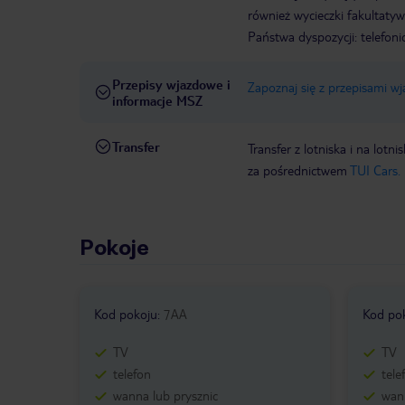
również wycieczki fakultaty
Państwa dyspozycji: telefon
Przepisy wjazdowe i
Zapoznaj się z przepisami w
informacje MSZ
Transfer
Transfer z lotniska i na l
za pośrednictwem
TUI Cars.
Pokoje
Kod pokoju
:
7AA
Kod po
TV
TV
telefon
tele
wanna lub prysznic
wann