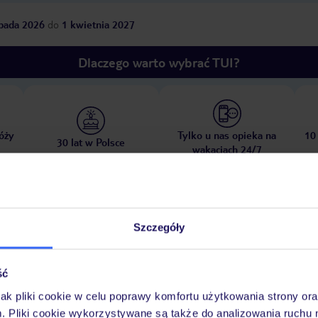
opada 2026
do
1 kwietnia 2027
Dlaczego warto wybrać TUI?
óży
Tylko u nas opieka na
10
30 lat w Polsce
wakacjach 24/7
Pokoje
Atrakcje
Ważne info
Szczegóły
ść
jak pliki cookie w celu poprawy komfortu użytkowania strony or
m. Pliki cookie wykorzystywane są także do analizowania ruchu 