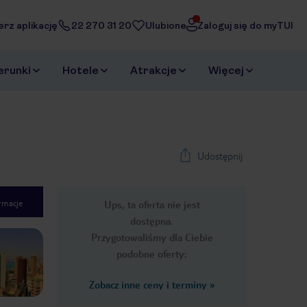
erz aplikację
22 270 31 20
Ulubione
Zaloguj się do myTUI
erunki
Hotele
Atrakcje
Więcej
Udostępnij
rmacje
Ups, ta oferta nie jest
1
/
15
dostępna.
Next slide
Przygotowaliśmy dla Ciebie
podobne oferty:
Zobacz inne ceny i terminy
»