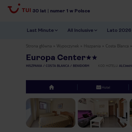
30
lat
|
numer
1
w Polsce
Last Minute
All Inclusive
Lato 2026
Strona główna
Wypoczynek
Hiszpania
Costa Blanca
Europa Center
HISZPANIA
COSTA BLANCA
BENIDORM
KOD HOTELU
ALC0605
Hotel
top
Previous slide