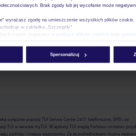
połecznościowych. Brak zgody lub jej wycofanie może negatywni
ozrywkowych zapewnia elastyczne możliwości spędzania wolnego czasu. K
ie” wyrażasz zgodę na umieszczenie wszystkich plików cookie
 dla dzieci jest idealny do aktywnego wypoczynku i regularnych treningów
wchodząc w zakładkę „Szczegóły”
ieszyć się piękną pogodą na tarasie. Dla tych, którzy nie chcą przegapić 
ikach cookie znajdziesz w
polityce plików cookies
oraz
polity
feruje golfa.
Pole golfowe
 16:00:00
Wymeldowanie do: 11:00:00
Garaż
Sejf hotelowy
WLAN
Spersonalizuj
Z
 2005
Winda
Liczba wind: 1
Zwierzęta domowe
Łączna liczba pięter
Baseny:Basen dla dzieci, Basen odkryty
Metody płatności: Mastercard
a wyłącznie poprzez TUI Service Center 24/7: telefonicznie, SMS i za
acji TUI w serwisie myTUI. W aplikacji TUI znajdą Państwo mnóstwo przy
biegu podróży i miejsca wypoczynku. Za jej pośrednictwem można rezerw