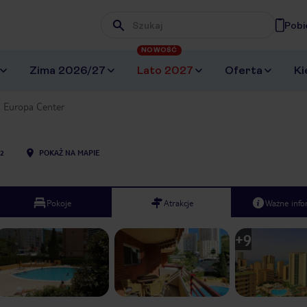
Pobi
Wpisz frazę, której szukasz
NOWOŚĆ
Zima 2026/27
Lato 2027
Oferta
Ki
Europa Center
2
POKAŻ NA MAPIE
Pokoje
Atrakcje
Ważne info
+
9