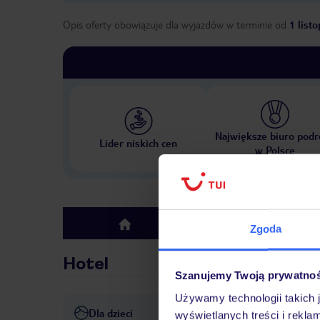
Opis oferty obowiązuje dla wyjazdów w terminie
od
1 list
Największe biuro podr
Lider niskich cen
w Polsce
Hotel
top
Zgoda
Hotel
Szanujemy Twoją prywatno
Używamy technologii takich 
Dla dzieci
Basen dla dzieci
wyświetlanych treści i rekla