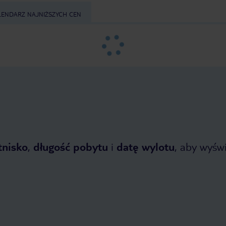
LENDARZ NAJNIŻSZYCH CEN
tnisko
,
długość pobytu
i
datę wylotu
, aby wyświe