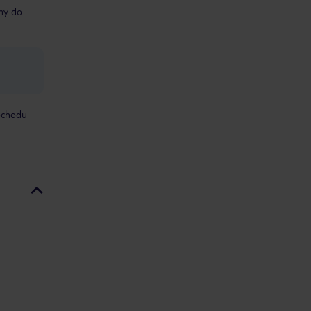
śmy do
mochodu