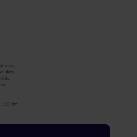
dormie,
od plaży
 kilka
anku
k. 12,5 km