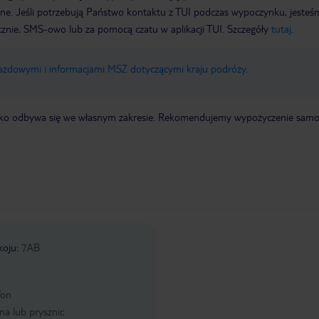
wne. Jeśli potrzebują Państwo kontaktu z TUI podczas wypoczynku, jeste
icznie, SMS-owo lub za pomocą czatu w aplikacji TUI. Szczegóły
tutaj
.
jazdowymi i informacjami MSZ dotyczącymi kraju podróży
.
otnisko odbywa się we własnym zakresie. Rekomendujemy wypożyczenie sa
koju
:
7AB
fon
a lub prysznic