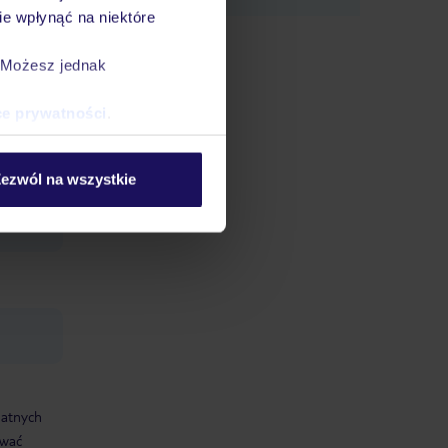
e wpłynąć na niektóre
ompleks
. Możesz jednak
sportu
ce prywatności
.
/WiFi
ezwól na wszystkie
:
, Visa
datnych
ować