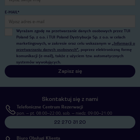
E-MAIL*
Wyrażam zgodę na przetwarzanie danych osobowych przez TUI
Poland Sp. z o.o. i TUI Poland Dystrybucja Sp. z o.o. w celach
marketingowych, w zakresie oraz celu wskazanym w
„Informacji o
przetwarzaniu danych osobowych”
, poprzez elektroniczną formę
komunikacji (e-mail), także z użyciem tzw. automatycznych
systemów wywołujących.
Zapisz się
Skontaktuj się z nami
Telefoniczne Centrum Rezerwacji
pon. – pt. 08:00–22:00, sob. – niedz. 09:00–21:00
22 270 31 20
Biuro Obsługi Klienta