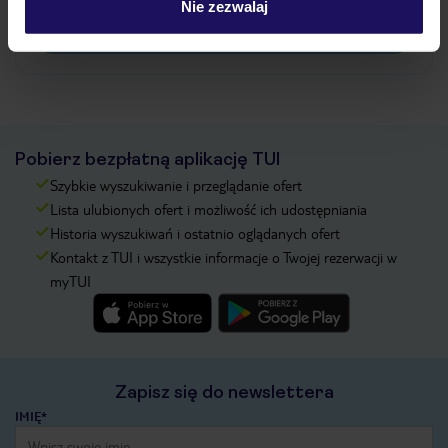
Nie zezwalaj
Zobacz więcej
Pobierz bezpłatną aplikację TUI
Szybkie wyszukiwanie i przeglądanie ofert
Lista ulubionych ofert i możliwość ich udostępniania
Historia wyszukiwań i ostatnio oglądanych ofert
Kontakt z TUI i wszystkie informacje o Twojej rezerwacji w
myTUI
Zapisz się do newslettera
IMIĘ*