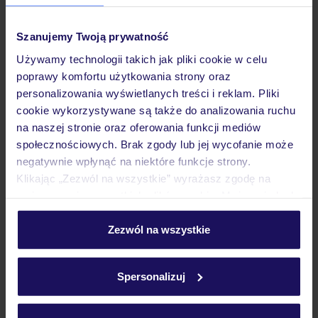
Hotel
Szanujemy Twoją prywatność
Używamy technologii takich jak pliki cookie w celu
poprawy komfortu użytkowania strony oraz
Pokoje
personalizowania wyświetlanych treści i reklam. Pliki
cookie wykorzystywane są także do analizowania ruchu
na naszej stronie oraz oferowania funkcji mediów
Atrakcje
społecznościowych. Brak zgody lub jej wycofanie może
negatywnie wpłynąć na niektóre funkcje strony.
Klikając „Zezwól na wszystkie” wyrażasz zgodę na
Ważne informacje
umieszczenie wszystkich plików cookie. Możesz jednak
personalizować swój wybór wchodząc w zakładkę
„Szczegóły”
Zezwól na wszystkie
Często zadawane pytania
Szczegółowe informacje o plikach cookie znajdziesz
w
polityce plików cookies
oraz
polityce prywatności
.
Jak zmienić uczestników/osobę zgłaszającą?
Spersonalizuj
Czy w Hotelu będzie przedstawiciel TUI?
Na jakiej podstawie i gdzie otrzymam karty
pokładowe/bilety lotnicze?