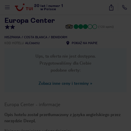
30
1
1
/
15
lat
|
numer
w Polsce
Europa Center
(120 opinii)
HISZPANIA
COSTA BLANCA
BENIDORM
KOD HOTELU
ALC06052
POKAŻ NA MAPIE
Ups, ta oferta nie jest dostępna.
Przygotowaliśmy dla Ciebie
podobne oferty:
Zobacz inne ceny i terminy
»
Europa Center
-
informacje
Opis hotelu został przetłumaczony z języka angielskiego przez
narzędzie DeepL
nute
Najpopularniejsze udogodnienia: