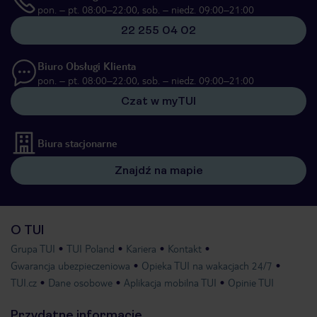
pon. – pt. 08:00–22:00, sob. – niedz. 09:00–21:00
22 255 04 02
Biuro Obsługi Klienta
pon. – pt. 08:00–22:00, sob. – niedz. 09:00–21:00
Czat w myTUI
Biura stacjonarne
Znajdź na mapie
O TUI
Grupa TUI
TUI Poland
Kariera
Kontakt
Gwarancja ubezpieczeniowa
Opieka TUI na wakacjach 24/7
TUI.cz
Dane osobowe
Aplikacja mobilna TUI
Opinie TUI
Przydatne informacje