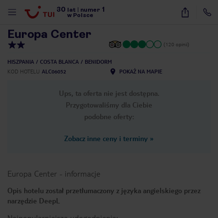
30
1
1
/
15
lat
|
numer
w Polsce
Europa Center
(120 opinii)
HISZPANIA
COSTA BLANCA
BENIDORM
KOD HOTELU
ALC06052
POKAŻ NA MAPIE
Ups, ta oferta nie jest dostępna.
Przygotowaliśmy dla Ciebie
podobne oferty:
Zobacz inne ceny i terminy
»
Europa Center
-
informacje
Opis hotelu został przetłumaczony z języka angielskiego przez
narzędzie DeepL
nute
Najpopularniejsze udogodnienia: