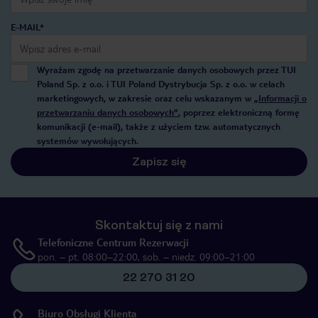
E-MAIL*
Wyrażam zgodę na przetwarzanie danych osobowych przez TUI
Poland Sp. z o.o. i TUI Poland Dystrybucja Sp. z o.o. w celach
marketingowych, w zakresie oraz celu wskazanym w
„Informacji o
przetwarzaniu danych osobowych”
, poprzez elektroniczną formę
komunikacji (e-mail), także z użyciem tzw. automatycznych
systemów wywołujących.
Zapisz się
Skontaktuj się z nami
Telefoniczne Centrum Rezerwacji
pon. – pt. 08:00–22:00, sob. – niedz. 09:00–21:00
22 270 31 20
Biuro Obsługi Klienta