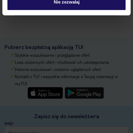
Nie zezwalaj
Zobacz więcej
Pobierz bezpłatną aplikację TUI
Szybkie wyszukiwanie i przeglądanie ofert
Lista ulubionych ofert i możliwość ich udostępniania
Historia wyszukiwań i ostatnio oglądanych ofert
Kontakt z TUI i wszystkie informacje o Twojej rezerwacji w
myTUI
Zapisz się do newslettera
IMIĘ*