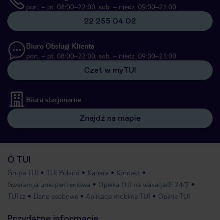
pon. – pt. 08:00–22:00, sob. – niedz. 09:00–21:00
22 255 04 02
Biuro Obsługi Klienta
pon. – pt. 08:00–22:00, sob. – niedz. 09:00–21:00
Czat w myTUI
Biura stacjonarne
Znajdź na mapie
O TUI
Grupa TUI
TUI Poland
Kariera
Kontakt
Gwarancja ubezpieczeniowa
Opieka TUI na wakacjach 24/7
TUI.cz
Dane osobowe
Aplikacja mobilna TUI
Opinie TUI
Przydatne informacje