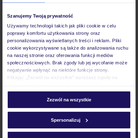
Hotel
Szanujemy Twoją prywatność
Używamy technologii takich jak pliki cookie w celu
poprawy komfortu użytkowania strony oraz
Pokoje
personalizowania wyświetlanych treści i reklam. Pliki
cookie wykorzystywane są także do analizowania ruchu
na naszej stronie oraz oferowania funkcji mediów
Atrakcje
społecznościowych. Brak zgody lub jej wycofanie może
negatywnie wpłynąć na niektóre funkcje strony.
Klikając „Zezwól na wszystkie” wyrażasz zgodę na
Ważne informacje
umieszczenie wszystkich plików cookie. Możesz jednak
personalizować swój wybór wchodząc w zakładkę
„Szczegóły”
Zezwól na wszystkie
Często zadawane pytania
Szczegółowe informacje o plikach cookie znajdziesz
w
polityce plików cookies
oraz
polityce prywatności
.
Jak zmienić uczestników/osobę zgłaszającą?
Spersonalizuj
Czy w Hotelu będzie przedstawiciel TUI?
Na jakiej podstawie i gdzie otrzymam karty
pokładowe/bilety lotnicze?