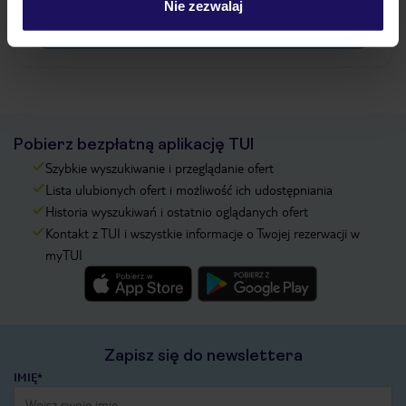
Nie zezwalaj
Zobacz więcej
Pobierz bezpłatną aplikację TUI
Szybkie wyszukiwanie i przeglądanie ofert
Lista ulubionych ofert i możliwość ich udostępniania
Historia wyszukiwań i ostatnio oglądanych ofert
Kontakt z TUI i wszystkie informacje o Twojej rezerwacji w
myTUI
Zapisz się do newslettera
IMIĘ*