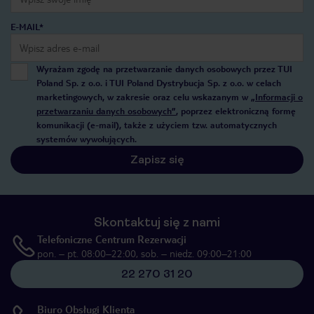
E-MAIL*
Wyrażam zgodę na przetwarzanie danych osobowych przez TUI
Poland Sp. z o.o. i TUI Poland Dystrybucja Sp. z o.o. w celach
marketingowych, w zakresie oraz celu wskazanym w
„Informacji o
przetwarzaniu danych osobowych”
, poprzez elektroniczną formę
komunikacji (e-mail), także z użyciem tzw. automatycznych
systemów wywołujących.
Zapisz się
Skontaktuj się z nami
Telefoniczne Centrum Rezerwacji
pon. – pt. 08:00–22:00, sob. – niedz. 09:00–21:00
22 270 31 20
Biuro Obsługi Klienta