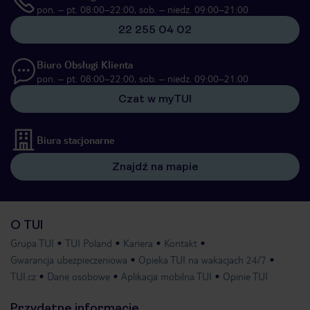
pon. – pt. 08:00–22:00, sob. – niedz. 09:00–21:00
22 255 04 02
Biuro Obsługi Klienta
pon. – pt. 08:00–22:00, sob. – niedz. 09:00–21:00
Czat w myTUI
Biura stacjonarne
Znajdź na mapie
O TUI
Grupa TUI
TUI Poland
Kariera
Kontakt
Gwarancja ubezpieczeniowa
Opieka TUI na wakacjach 24/7
TUI.cz
Dane osobowe
Aplikacja mobilna TUI
Opinie TUI
Przydatne informacje