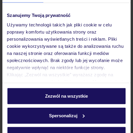
Hotel
Szanujemy Twoją prywatność
Używamy technologii takich jak pliki cookie w celu
poprawy komfortu użytkowania strony oraz
Pokoje
personalizowania wyświetlanych treści i reklam. Pliki
cookie wykorzystywane są także do analizowania ruchu
na naszej stronie oraz oferowania funkcji mediów
Atrakcje
społecznościowych. Brak zgody lub jej wycofanie może
negatywnie wpłynąć na niektóre funkcje strony.
Klikając „Zezwól na wszystkie” wyrażasz zgodę na
Ważne informacje
umieszczenie wszystkich plików cookie. Możesz jednak
personalizować swój wybór wchodząc w zakładkę
„Szczegóły”
Zezwól na wszystkie
Często zadawane pytania
Szczegółowe informacje o plikach cookie znajdziesz
w
polityce plików cookies
oraz
polityce prywatności
.
Jak zmienić uczestników/osobę zgłaszającą?
Spersonalizuj
Czy w Hotelu będzie przedstawiciel TUI?
Na jakiej podstawie i gdzie otrzymam karty
pokładowe/bilety lotnicze?