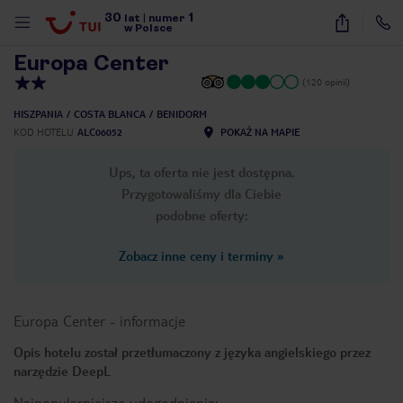
30
1
1
/
15
lat
|
numer
w Polsce
Europa Center
(120 opinii)
HISZPANIA
COSTA BLANCA
BENIDORM
KOD HOTELU
ALC06052
POKAŻ NA MAPIE
Ups, ta oferta nie jest dostępna.
Przygotowaliśmy dla Ciebie
podobne oferty:
Zobacz inne ceny i terminy
»
Europa Center
-
informacje
Opis hotelu został przetłumaczony z języka angielskiego przez
narzędzie DeepL
nute
Najpopularniejsze udogodnienia: