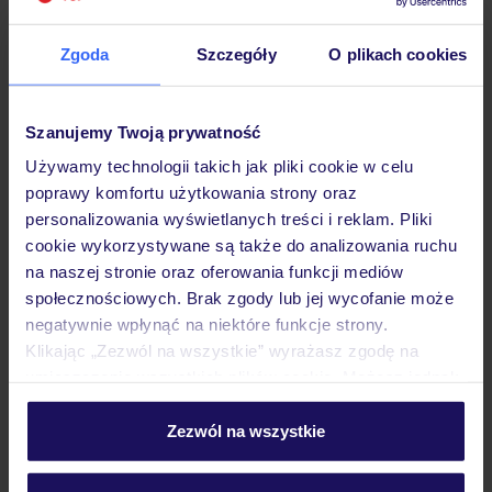
Zgoda
Szczegóły
O plikach cookies
Hotel
Szanujemy Twoją prywatność
Używamy technologii takich jak pliki cookie w celu
Pokoje
poprawy komfortu użytkowania strony oraz
personalizowania wyświetlanych treści i reklam. Pliki
cookie wykorzystywane są także do analizowania ruchu
Wyżywienie
na naszej stronie oraz oferowania funkcji mediów
społecznościowych. Brak zgody lub jej wycofanie może
negatywnie wpłynąć na niektóre funkcje strony.
Atrakcje
Klikając „Zezwól na wszystkie” wyrażasz zgodę na
umieszczenie wszystkich plików cookie. Możesz jednak
personalizować swój wybór wchodząc w zakładkę
„Szczegóły”
Zezwól na wszystkie
Ważne informacje
Szczegółowe informacje o plikach cookie znajdziesz
w
polityce plików cookies
oraz
polityce prywatności
.