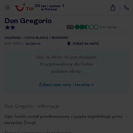
30
1
1
/
14
lat
|
numer
w Polsce
Don Gregorio
(254 opinie)
HISZPANIA
COSTA BLANCA
BENIDORM
KOD HOTELU
ALC06116
POKAŻ NA MAPIE
Ups, ta oferta nie jest dostępna.
Przygotowaliśmy dla Ciebie
podobne oferty:
Zobacz inne ceny i terminy
»
Don Gregorio
-
informacje
Opis hotelu został przetłumaczony z języka angielskiego przez
narzędzie DeepL
nute
Najpopularniejsze udogodnienia: