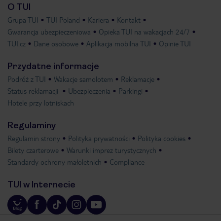
O TUI
Grupa TUI
TUI Poland
Kariera
Kontakt
Gwarancja ubezpieczeniowa
Opieka TUI na wakacjach 24/7
TUI.cz
Dane osobowe
Aplikacja mobilna TUI
Opinie TUI
Przydatne informacje
Podróż z TUI
Wakacje samolotem
Reklamacje
Status reklamacji
Ubezpieczenia
Parkingi
Hotele przy lotniskach
Regulaminy
Regulamin strony
Polityka prywatności
Polityka cookies
Bilety czarterowe
Warunki imprez turystycznych
Standardy ochrony małoletnich
Compliance
TUI w Internecie