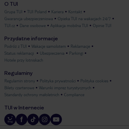
O TUI
Grupa TUI
TUI Poland
Kariera
Kontakt
Gwarancja ubezpieczeniowa
Opieka TUI na wakacjach 24/7
TUI.cz
Dane osobowe
Aplikacja mobilna TUI
Opinie TUI
Przydatne informacje
Podróż z TUI
Wakacje samolotem
Reklamacje
Status reklamacji
Ubezpieczenia
Parkingi
Hotele przy lotniskach
Regulaminy
Regulamin strony
Polityka prywatności
Polityka cookies
Bilety czarterowe
Warunki imprez turystycznych
Standardy ochrony małoletnich
Compliance
TUI w Internecie