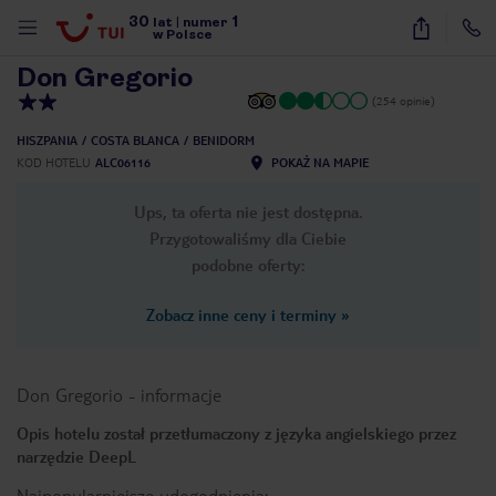
30
1
1
/
14
lat
|
numer
w Polsce
Don Gregorio
(254 opinie)
HISZPANIA
COSTA BLANCA
BENIDORM
KOD HOTELU
ALC06116
POKAŻ NA MAPIE
Ups, ta oferta nie jest dostępna.
Przygotowaliśmy dla Ciebie
podobne oferty:
Zobacz inne ceny i terminy
»
Don Gregorio
-
informacje
Opis hotelu został przetłumaczony z języka angielskiego przez
narzędzie DeepL
nute
Najpopularniejsze udogodnienia: