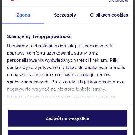
Zgoda
Szczegóły
O plikach cookies
Hotel
Szanujemy Twoją prywatność
Używamy technologii takich jak pliki cookie w celu
Pokoje
poprawy komfortu użytkowania strony oraz
personalizowania wyświetlanych treści i reklam. Pliki
cookie wykorzystywane są także do analizowania ruchu
Wyżywienie
na naszej stronie oraz oferowania funkcji mediów
społecznościowych. Brak zgody lub jej wycofanie może
negatywnie wpłynąć na niektóre funkcje strony.
Atrakcje
Klikając „Zezwól na wszystkie” wyrażasz zgodę na
umieszczenie wszystkich plików cookie. Możesz jednak
personalizować swój wybór wchodząc w zakładkę
„Szczegóły”
Zezwól na wszystkie
Ważne informacje
Szczegółowe informacje o plikach cookie znajdziesz
w
polityce plików cookies
oraz
polityce prywatności
.