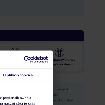
 000 hoteli w ponad 50
Najwyższa gwarancja
krajach
ubezpieczeniowa
O plikach cookies
nformacje
Ups, ta oferta nie jest
dostępna.
az personalizowania
Przygotowaliśmy dla Ciebie
na naszej stronie oraz