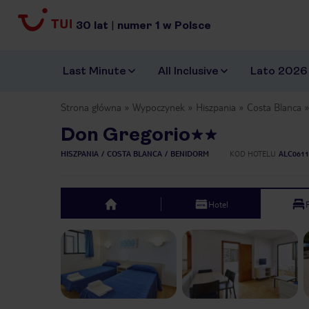
30
lat
|
numer
1
w Polsce
Last Minute
All Inclusive
Lato 2026
Strona główna
Wypoczynek
Hiszpania
Costa Blanca
Don Gregorio
HISZPANIA
COSTA BLANCA
BENIDORM
KOD HOTELU
ALC0611
Hotel
top
Previous slide