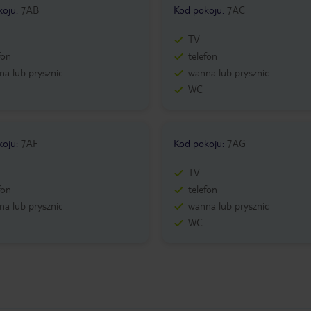
koju
:
7AB
Kod pokoju
:
7AC
TV
fon
telefon
a lub prysznic
wanna lub prysznic
WC
koju
:
7AF
Kod pokoju
:
7AG
TV
fon
telefon
a lub prysznic
wanna lub prysznic
WC