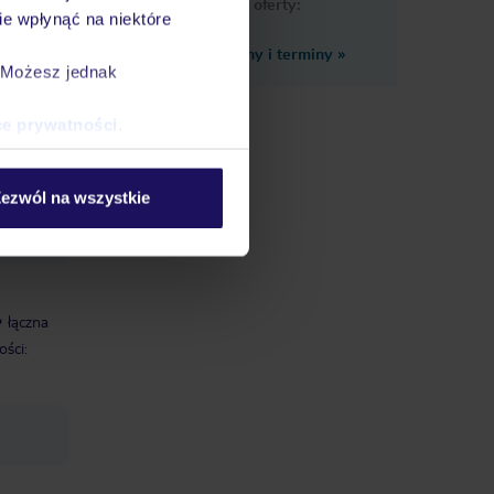
podobne oferty:
e wpłynąć na niektóre
Zobacz inne ceny i terminy
»
. Możesz jednak
ce prywatności
.
cą
ezwól na wszystkie
ness i
łączna
ści: