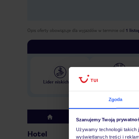
Opis oferty obowiązuje dla wyjazdów w terminie
od
1 list
Największe biuro podr
Lider niskich cen
w Polsce
Zgoda
Hotel
top
Szanujemy Twoją prywatno
Używamy technologii takich 
Hotel
wyświetlanych treści i rekla