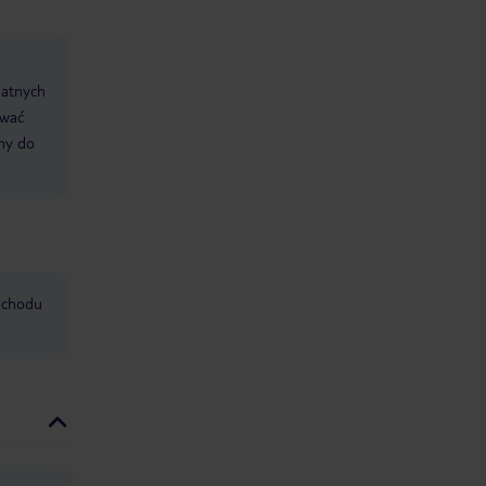
datnych
ować
śmy do
mochodu