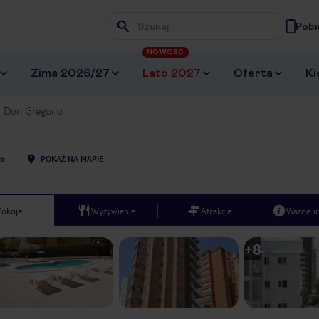
Pobi
Wpisz frazę, której szukasz
NOWOŚĆ
Zima 2026/27
Lato 2027
Oferta
Ki
Don Gregorio
6
POKAŻ NA MAPIE
Pokoje
Wyżywienie
Atrakcje
Ważne i
+
8