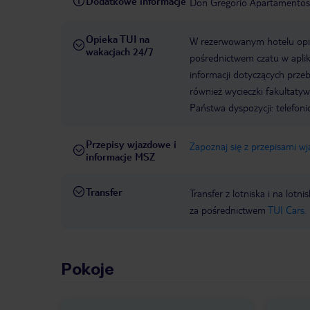
Dodatkowe informacje
Don Gregorio Apartamentos
Opieka TUI na
W rezerwowanym hotelu opiek
wakacjach 24/7
pośrednictwem czatu w aplik
informacji dotyczących prze
również wycieczki fakultaty
Państwa dyspozycji: telefon
Przepisy wjazdowe i
Zapoznaj się z przepisami w
informacje MSZ
Transfer
Transfer z lotniska i na l
za pośrednictwem
TUI Cars.
Pokoje