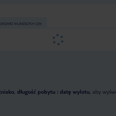
LENDARZ NAJNIŻSZYCH CEN
tnisko
,
długość pobytu
i
datę wylotu
, aby wyświe