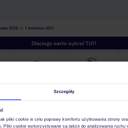
opada 2026
do
1 kwietnia 2027
Dlaczego warto wybrać TUI?
óży
Tylko u nas opieka na
10
30 lat w Polsce
wakacjach 24/7
Szczegóły
Pokoje
Wyżywienie
Atrakcje
Ważne i
ść
jak pliki cookie w celu poprawy komfortu użytkowania strony or
m. Pliki cookie wykorzystywane są także do analizowania ruchu 