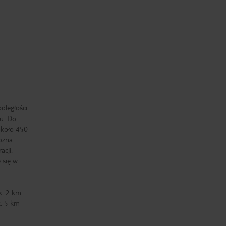
dległości
u. Do
 około 450
ożna
acji.
 się w
k. 2 km
k. 5 km