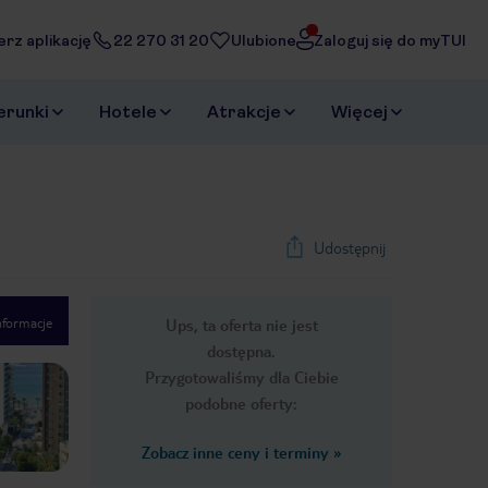
erz aplikację
22 270 31 20
Ulubione
Zaloguj się do myTUI
erunki
Hotele
Atrakcje
Więcej
Udostępnij
nformacje
Ups, ta oferta nie jest
1
/
14
dostępna.
Next slide
Przygotowaliśmy dla Ciebie
podobne oferty:
Zobacz inne ceny i terminy
»