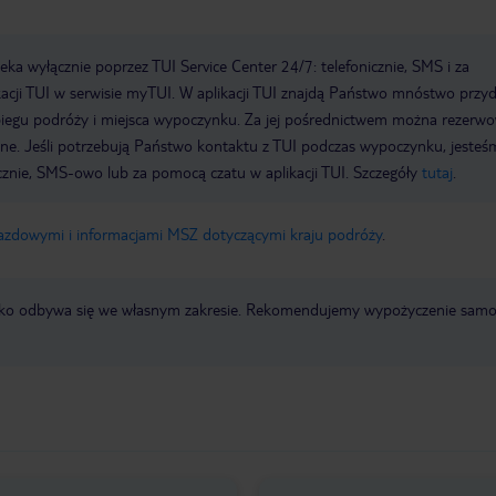
a wyłącznie poprzez TUI Service Center 24/7: telefonicznie, SMS i za
acji TUI w serwisie myTUI. W aplikacji TUI znajdą Państwo mnóstwo przy
biegu podróży i miejsca wypoczynku. Za jej pośrednictwem można rezerw
wne. Jeśli potrzebują Państwo kontaktu z TUI podczas wypoczynku, jeste
icznie, SMS-owo lub za pomocą czatu w aplikacji TUI. Szczegóły
tutaj
.
jazdowymi i informacjami MSZ dotyczącymi kraju podróży
.
otnisko odbywa się we własnym zakresie. Rekomendujemy wypożyczenie sa