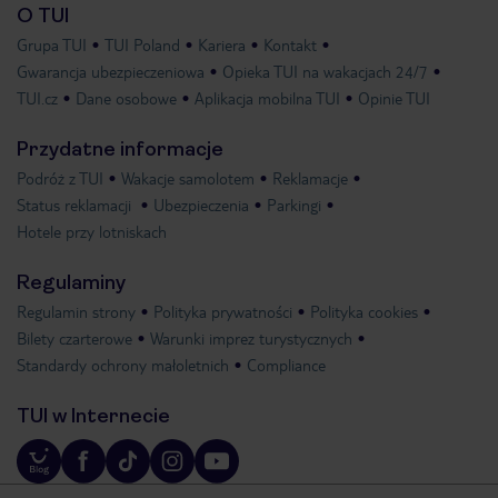
O TUI
Grupa TUI
TUI Poland
Kariera
Kontakt
Gwarancja ubezpieczeniowa
Opieka TUI na wakacjach 24/7
TUI.cz
Dane osobowe
Aplikacja mobilna TUI
Opinie TUI
Przydatne informacje
Podróż z TUI
Wakacje samolotem
Reklamacje
Status reklamacji
Ubezpieczenia
Parkingi
Hotele przy lotniskach
Regulaminy
Regulamin strony
Polityka prywatności
Polityka cookies
Bilety czarterowe
Warunki imprez turystycznych
Standardy ochrony małoletnich
Compliance
TUI w Internecie