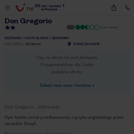
30
1
1
/
14
lat
|
numer
w Polsce
Don Gregorio
(254 opinie)
HISZPANIA
COSTA BLANCA
BENIDORM
KOD HOTELU
ALC06116
POKAŻ NA MAPIE
Ups, ta oferta nie jest dostępna.
Przygotowaliśmy dla Ciebie
podobne oferty:
Zobacz inne ceny i terminy
»
Don Gregorio
-
informacje
Opis hotelu został przetłumaczony z języka angielskiego przez
narzędzie DeepL
nute
Najpopularniejsze udogodnienia: