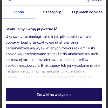
Zgoda
Szczegóły
O plikach cookies
Hotel
Szanujemy Twoją prywatność
Używamy technologii takich jak pliki cookie w celu
Pokoje
poprawy komfortu użytkowania strony oraz
personalizowania wyświetlanych treści i reklam. Pliki
cookie wykorzystywane są także do analizowania ruchu
Wyżywienie
na naszej stronie oraz oferowania funkcji mediów
społecznościowych. Brak zgody lub jej wycofanie może
negatywnie wpłynąć na niektóre funkcje strony.
Atrakcje
Klikając „Zezwól na wszystkie” wyrażasz zgodę na
umieszczenie wszystkich plików cookie. Możesz jednak
personalizować swój wybór wchodząc w zakładkę
„Szczegóły”
Zezwól na wszystkie
Ważne informacje
Szczegółowe informacje o plikach cookie znajdziesz
w
polityce plików cookies
oraz
polityce prywatności
.