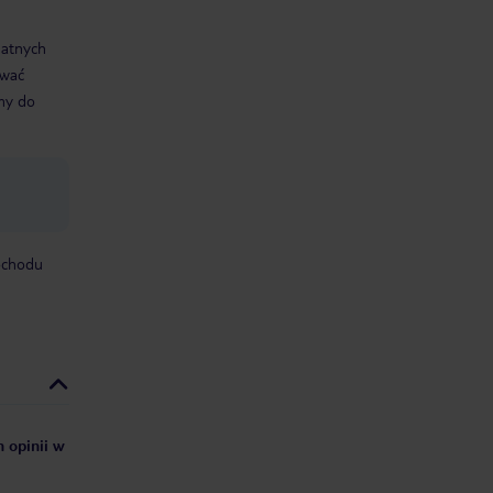
datnych
ować
śmy do
mochodu
h opinii w