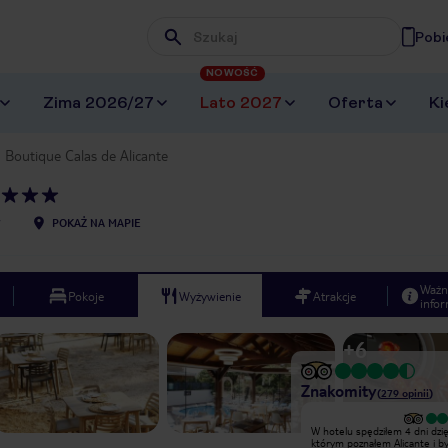
Pobi
Wpisz frazę, której szukasz
NOWOŚĆ
Zima 2026/27
Lato 2027
Oferta
Ki
Boutique Calas de Alicante
7
POKAŻ NA MAPIE
Ważn
Pokoje
Wyżywienie
Atrakcje
infor
+
6
Znakomity
(
279
opinii
)
W hotelu spędziłem 4 dni dzięki
W hotelu spędziłem 4 dni dzię
którym poznałem Alicante i był to
którym poznałem Alicante i by