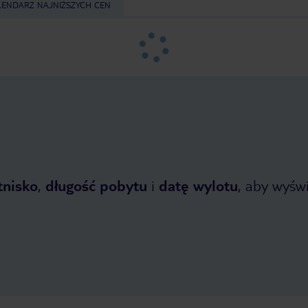
LENDARZ NAJNIŻSZYCH CEN
tnisko
,
długość pobytu
i
datę wylotu
, aby wyświe