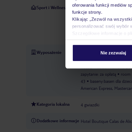
oferowania funkcji mediów s
Sport i Wellness
Podczas gdy dorośli pływają
funkcje strony.
dyspozycji Gości jest także 
Klikając „Zezwól na wszystk
Oprócz jazdy na rowerze/kola
personalizować swój wybór 
kajakarstwo i nurkowanie za
Szczegółowe informacje o pl
opłatą
Wypożyczalnia rowe
Wyposażenie
całodobowa recepcja
parki
Nie zezwalaj
konferencyjna
garaż
ogró
hotelu
ostatni remont: 20
zapytanie: za opłatą
room 
43
baseny:basen dla dzieci
American Express, Mastercar
Kategoria lokalna
4 gwiazdki
Dodatkowe informacje
Hotel Boutique Calas de Ali