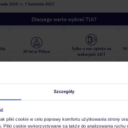
opada 2026
do
1 kwietnia 2027
Dlaczego warto wybrać TUI?
óży
Tylko u nas opieka na
10
30 lat w Polsce
wakacjach 24/7
Ważn
Pokoje
Wyżywienie
Atrakcje
infor
Szczegóły
ść
jak pliki cookie w celu poprawy komfortu użytkowania strony or
baw
m. Pliki cookie wykorzystywane są także do analizowania ruchu 