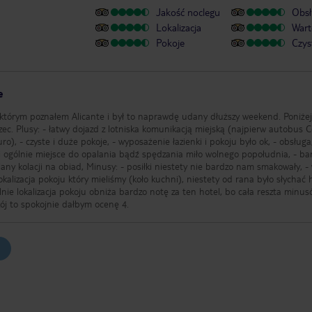
Jakość noclegu
Obsł
Lokalizacja
Wart
Pokoje
Czys
e
 którym poznałem Alicante i był to naprawdę udany dłuższy weekend. Poniżej
rzec. Plusy: - łatwy dojazd z lotniska komunikacją miejską (najpierw autobus C
ro), - czyste i duże pokoje, - wyposażenie łazienki i pokoju było ok, - obsługa
i ogólnie miejsce do opalania bądź spędzania miło wolnego popołudnia, - ba
iany kolacji na obiad, Minusy: - posiłki niestety nie bardzo nam smakowały, 
kalizacja pokoju który mieliśmy (koło kuchni), niestety od rana było słychać h
kój to spokojnie dałbym ocenę 4.