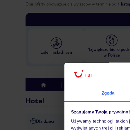
Opis oferty obowiązuje dla wyjazdów w terminie
od
1 list
Największe biuro podr
Lider niskich cen
w Polsce
Hotel
Opinie
top
Zgoda
Hotel
Szanujemy Twoją prywatno
Dla dzieci
Używamy technologii takich 
Basen dla dzieci
Pokój za
wyświetlanych treści i rekla