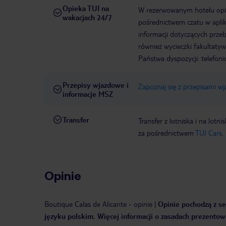
Opieka TUI na
W rezerwowanym hotelu opiek
wakacjach 24/7
pośrednictwem czatu w aplik
informacji dotyczących prze
również wycieczki fakultaty
Państwa dyspozycji: telefon
Przepisy wjazdowe i
Zapoznaj się z przepisami w
informacje MSZ
Transfer
Transfer z lotniska i na l
za pośrednictwem
TUI Cars.
Opinie
Boutique Calas de Alicante
-
opinie
|
Opinie pochodzą z se
języku polskim. Więcej informacji o zasadach prezentowa