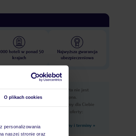
 000 hoteli w ponad 50
Najwyższa gwarancja
krajach
ubezpieczeniowa
e
Ups, ta oferta nie jest
macje
dostępna.
O plikach cookies
Przygotowaliśmy dla Ciebie
podobne oferty:
Zobacz inne ceny i terminy
»
az personalizowania
na naszej stronie oraz