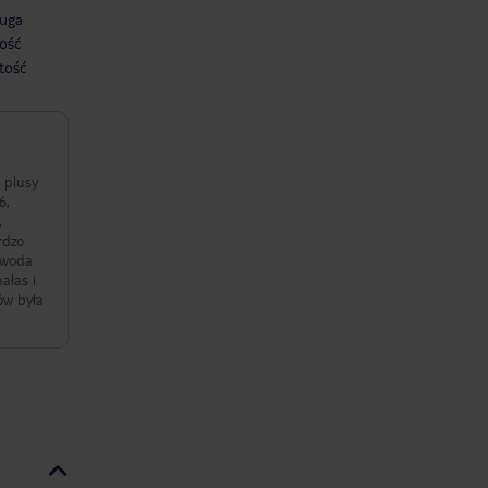
uga
ość
tość
 plusy
6,
,
rdzo
- woda
ałas i