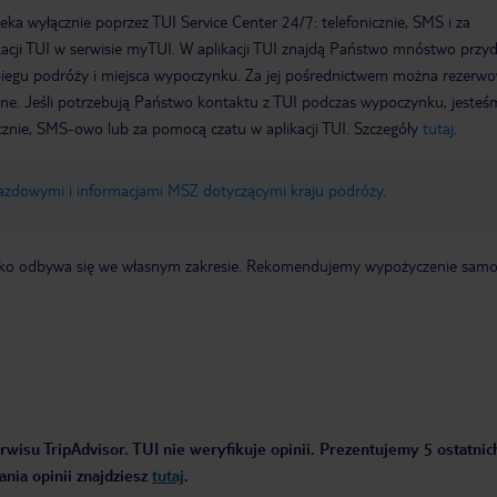
a wyłącznie poprzez TUI Service Center 24/7: telefonicznie, SMS i za
acji TUI w serwisie myTUI. W aplikacji TUI znajdą Państwo mnóstwo przy
biegu podróży i miejsca wypoczynku. Za jej pośrednictwem można rezerw
wne. Jeśli potrzebują Państwo kontaktu z TUI podczas wypoczynku, jeste
icznie, SMS-owo lub za pomocą czatu w aplikacji TUI. Szczegóły
tutaj
.
jazdowymi i informacjami MSZ dotyczącymi kraju podróży
.
otnisko odbywa się we własnym zakresie. Rekomendujemy wypożyczenie sa
rwisu TripAdvisor. TUI nie weryfikuje opinii. Prezentujemy 5 ostatnic
nia opinii znajdziesz
tutaj
.