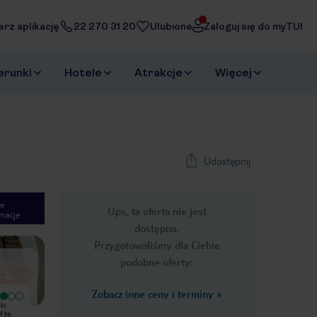
erz aplikację
22 270 31 20
Ulubione
Zaloguj się do myTUI
erunki
Hotele
Atrakcje
Więcej
Udostępnij
e
Ups, ta oferta nie jest
macje
1
/
12
dostępna.
Next slide
Przygotowaliśmy dla Ciebie
podobne oferty:
Zobacz inne ceny i terminy
»
ki
W hotelu spędziłem 4 dni dzięki
ł to
którym poznałem Alicante i był to