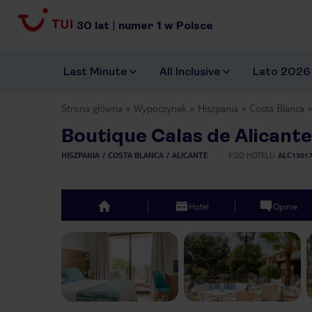
30
lat
|
numer
1
w Polsce
Last Minute
All Inclusive
Lato 2026
Strona główna
Wypoczynek
Hiszpania
Costa Blanca
Boutique Calas de Alicante
HISZPANIA
COSTA BLANCA
ALICANTE
KOD HOTELU
ALC1301
Hotel
Opinie
top
Previous slide