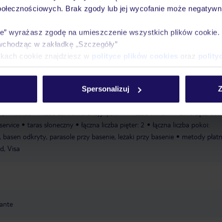
połecznościowych. Brak zgody lub jej wycofanie może negatywni
 kilka okrążeń w odkrytym basenie, dzieci mogą bawić się w brodziku. Do
taras z leżakami i parasolami. Dostępny jest również bar przekąskowy przy 
ie” wyrażasz zgodę na umieszczenie wszystkich plików cookie
rstwie górskim, siłowni i bilardu, hotel oferuje również spływy kajakowe,
wchodząc w zakładkę „Szczegóły”
 dodatkową opłatą.
Spływy kajakowe: za opłatą
Szkoła nurkowania: za
ikach cookie znajdziesz w
polityce plików cookies
oraz
polity
rów: za opłatą
Siłownia
Masaże: za opłatą.
ng: za opłatą
zameldowanie od: 14:30:00
wymeldowanie do: 12:00:00
Spersonalizuj
Z
d: bezpłatnie
otwarcie hotelu: 1995
sejf w hotelu
WLAN/WiFi w
19
winda
liczba sal konferencyjnych: 1
liczba wind: 1
zwierzęta do
service
taras słoneczny
łączna liczba pięter: 2
łączna liczba pokoi:
, basen odkryty, parasole przy basenie, leżaki przy basenie
metody płatn
d, Visa
cante