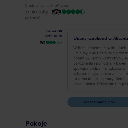
Średnia ocena TripAdvisor:
Znakomity
(279 opinii)
marcink998
2019-10-20
Udany weekend w Alicant
W hotelu spędziłem 4 dni dzięki
i minusy jakie udało mi się dost
potem 22, łączny koszt około 5 eu
bardzo miła i pomocna, - basen 
spokojna okolica, - możliwość zm
w basenie była bardzo zimna, - lo
to samo do późnej nocy, Generalnie lokalizacja pokoju obniża bardzo notę za ten hotel, bo cała reszta minusów była
do zniesienia. Gdyby nie ten po
Zobacz więcej opinii
Pokoje