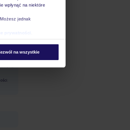
e wpłynąć na niektóre
basenie.
. Możesz jednak
ce prywatności
.
sala
ezwól na wszystkie
mowe na
ości: