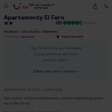
30
1
1
/
15
lat
|
numer
w Polsce
Apartamenty El Faro
(45 opinii)
HISZPANIA
COSTA BLANCA
BENIDORM
KOD HOTELU
ALC06104
POKAŻ NA MAPIE
Ups, ta oferta nie jest dostępna.
Przygotowaliśmy dla Ciebie
podobne oferty:
Zobacz inne ceny i terminy
»
Apartamenty El Faro
-
informacje
Opis hotelu został przetłumaczony z języka angielskiego przez
narzędzie DeepL
nute
Najpopularniejsze udogodnienia: