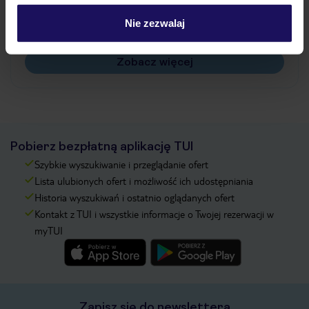
Czy w Hotelu będzie przedstawiciel TUI?
Na jakiej podstawie i gdzie otrzymam karty
Nie zezwalaj
pokładowe/bilety lotnicze?
Zobacz więcej
Pobierz bezpłatną aplikację TUI
Szybkie wyszukiwanie i przeglądanie ofert
Lista ulubionych ofert i możliwość ich udostępniania
Historia wyszukiwań i ostatnio oglądanych ofert
Kontakt z TUI i wszystkie informacje o Twojej rezerwacji w
myTUI
Zapisz się do newslettera