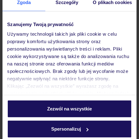
Zgoda
Szczegóły
O plikach cookies
Hotel
Szanujemy Twoją prywatność
Pokoje
Używamy technologii takich jak pliki cookie w celu
poprawy komfortu użytkowania strony oraz
personalizowania wyświetlanych treści i reklam. Pliki
Wyżywienie
cookie wykorzystywane są także do analizowania ruchu
na naszej stronie oraz oferowania funkcji mediów
społecznościowych. Brak zgody lub jej wycofanie może
Atrakcje
negatywnie wpłynąć na niektóre funkcje strony.
Klikając „Zezwól na wszystkie” wyrażasz zgodę na
umieszczenie wszystkich plików cookie. Możesz jednak
Ważne informacje
personalizować swój wybór wchodząc w zakładkę
„Szczegóły”
Zezwól na wszystkie
Szczegółowe informacje o plikach cookie znajdziesz
w
polityce plików cookies
oraz
polityce prywatności
.
Często zadawane pytania
Spersonalizuj
Jak zmienić uczestników/osobę zgłaszającą?