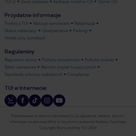
TUI.cz
Dane osobowe
Aplikacja mobilna TUI
Opinie TUI
Przydatne informacje
Podróż z TUI
Wakacje samolotem
Reklamacje
Status reklamacji
Ubezpieczenia
Parkingi
Hotele przy lotniskach
Regulaminy
Regulamin strony
Polityka prywatności
Polityka cookies
Bilety czarterowe
Warunki imprez turystycznych
Standardy ochrony małoletnich
Compliance
TUI w Internecie
Prezentowane na stronie internetowej tui.pl ogłoszenia, reklamy, cenniki i
informacje nie stanowią oferty w rozumieniu przepisów Kodeksu Cywilnego.
Copyright Biuro podróży TUI 2026