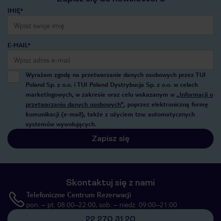
IMIĘ*
E-MAIL*
Wyrażam zgodę na przetwarzanie danych osobowych przez TUI
Poland Sp. z o.o. i TUI Poland Dystrybucja Sp. z o.o. w celach
marketingowych, w zakresie oraz celu wskazanym w
„Informacji o
przetwarzaniu danych osobowych”
, poprzez elektroniczną formę
komunikacji (e-mail), także z użyciem tzw. automatycznych
systemów wywołujących.
Zapisz się
Skontaktuj się z nami
Telefoniczne Centrum Rezerwacji
pon. – pt. 08:00–22:00, sob. – niedz. 09:00–21:00
22 270 31 20