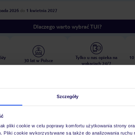
opada 2026
do
1 kwietnia 2027
Dlaczego warto wybrać TUI?
óży
Tylko u nas opieka na
10
30 lat w Polsce
wakacjach 24/7
Pokoje
Wyżywienie
Atrakcje
Ważne i
Szczegóły
ść
jak pliki cookie w celu poprawy komfortu użytkowania strony or
m. Pliki cookie wykorzystywane są także do analizowania ruchu 