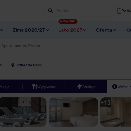
Pobi
Wpisz frazę, której szukasz
NOWOŚĆ
Zima 2026/27
Lato 2027
Oferta
Ki
Apartamentos 2Sleep
3
POKAŻ NA MAPIE
Pokoje
Wyżywienie
Atrakcje
Ważne i
+
15