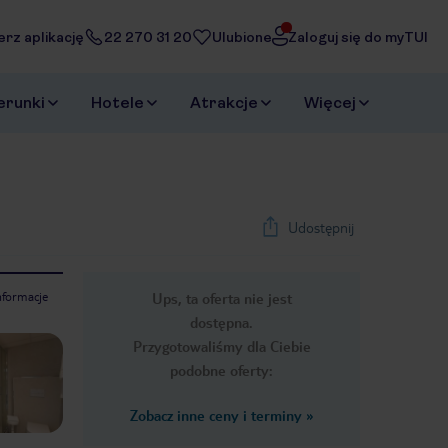
erz aplikację
22 270 31 20
Ulubione
Zaloguj się do myTUI
erunki
Hotele
Atrakcje
Więcej
Udostępnij
nformacje
Ups, ta oferta nie jest
1
/
21
dostępna.
Next slide
Przygotowaliśmy dla Ciebie
podobne oferty:
Zobacz inne ceny i terminy
»