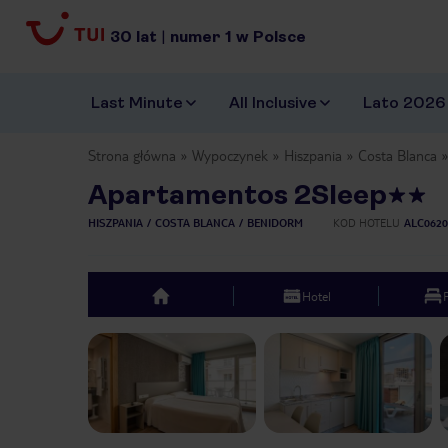
30
lat
|
numer
1
w Polsce
Last Minute
All Inclusive
Lato 2026
Strona główna
Wypoczynek
Hiszpania
Costa Blanca
Apartamentos 2Sleep
HISZPANIA
COSTA BLANCA
BENIDORM
KOD HOTELU
ALC0620
Hotel
top
Previous slide