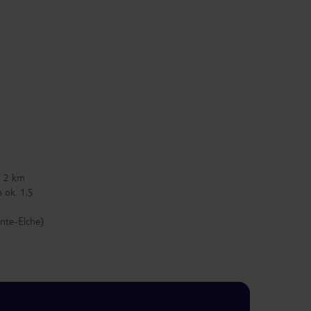
. 2 km
 ok. 1,5
ante-Elche)