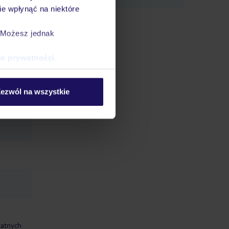
e wpłynąć na niektóre
. Możesz jednak
ium i
ce prywatności
.
cie
ezwól na wszystkie
czba
czba
datnych