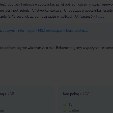
biegu podróży i miejsca wypoczynku. Za jej pośrednictwem można rezerw
wne. Jeśli potrzebują Państwo kontaktu z TUI podczas wypoczynku, jeste
icznie, SMS-owo lub za pomocą czatu w aplikacji TUI. Szczegóły
tutaj
.
jazdowymi i informacjami MSZ dotyczącymi kraju podróży
.
otnisko odbywa się we własnym zakresie. Rekomendujemy wypożyczenie sa
koju
:
7AB
Kod pokoju
:
7AC
TV
fon
telefon