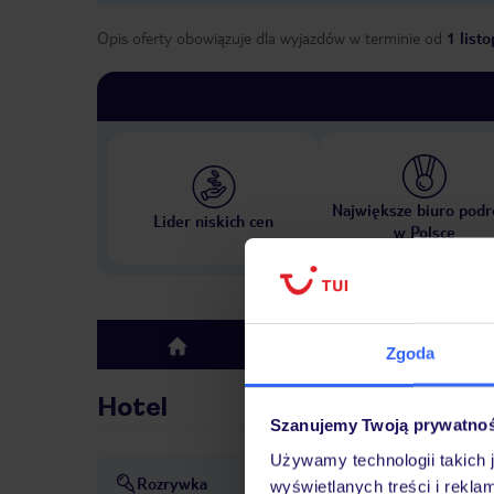
Opis oferty obowiązuje dla wyjazdów w terminie
od
1 list
Największe biuro podr
Lider niskich cen
w Polsce
Hotel
top
Zgoda
Hotel
Szanujemy Twoją prywatno
Używamy technologii takich 
Rozrywka
dyskoteka lub klub nocny
wyświetlanych treści i rekla