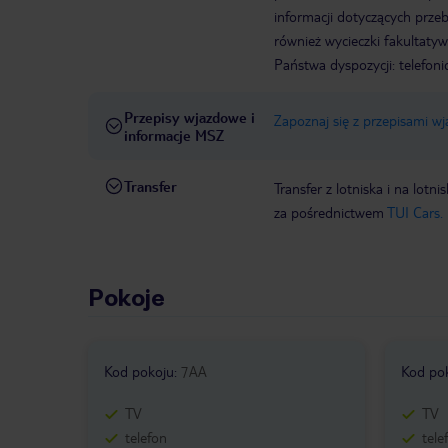
informacji dotyczących prze
również wycieczki fakultaty
Państwa dyspozycji: telefon
Przepisy wjazdowe i
Zapoznaj się z przepisami w
informacje MSZ
Transfer
Transfer z lotniska i na l
za pośrednictwem
TUI Cars.
Pokoje
Kod pokoju
:
7AA
Kod po
TV
TV
telefon
tele