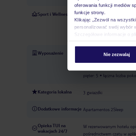
oferowania funkcji mediów s
funkcje strony.
Sport i Wellness
Odkryty basen oferuje orzeź
Klikając „Zezwól na wszystk
uprawiać rozmaite sporty, w 
personalizować swój wybór 
turystykę pieszą. Dodatkow
Szczegółowe informacje o pl
golfowe
wypożyczalnia ro
Wyposażenie
Recepcja 24h
Parking
Za
Nie zezwalaj
hotelu: 1975
Sejf w hotelu
wind: 2
zwierzęta domowe
pięter: 5
łączna liczba poko
Kategoria lokalna
3 gwiazdki
Dodatkowe informacje
Apartamentos 2Sleep
Opieka TUI na
W rezerwowanym hotelu opiek
wakacjach 24/7
pośrednictwem czatu w aplik