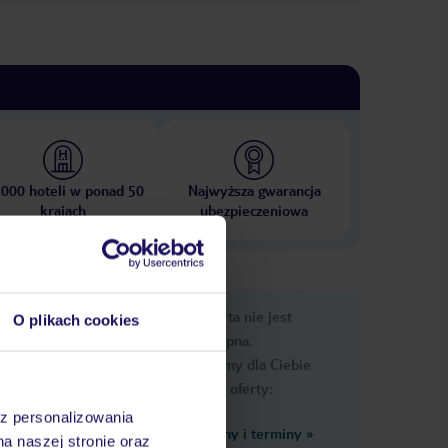
 000 hoteli w ponad 50
Najwyższa gwarancja
krajach
ubezpieczeniowa
nformacje
Ups, ta oferta nie jest
O plikach cookies
dostępna.
Przygotowaliśmy dla Ciebie
podobne oferty:
az personalizowania
Zobacz inne ceny i terminy
»
na naszej stronie oraz