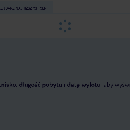
LENDARZ NAJNIŻSZYCH CEN
tnisko
,
długość pobytu
i
datę wylotu
, aby wyświe