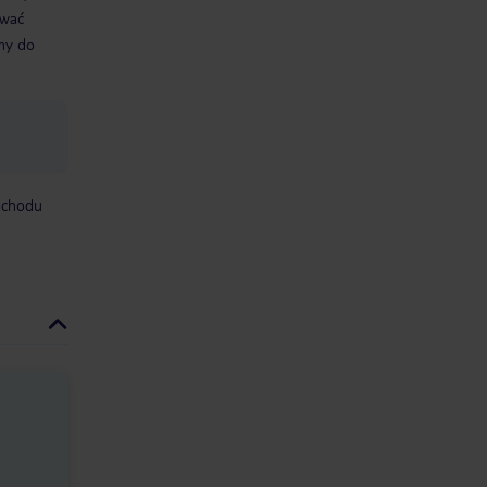
ować
śmy do
mochodu