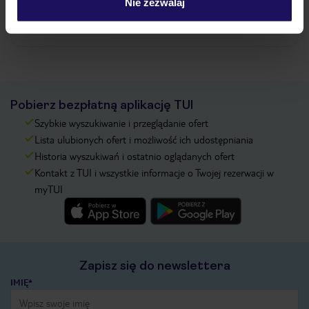
Nie zezwalaj
Zobacz więcej
Pobierz bezpłatną aplikację TUI
Szybkie wyszukiwanie i przeglądanie ofert
Lista ulubionych ofert i możliwość ich udostępniania
Historia wyszukiwań i ostatnio oglądanych ofert
Kontakt z TUI i wszystkie informacje o Twojej rezerwacji w
myTUI
Zapisz się do newslettera
IMIĘ*