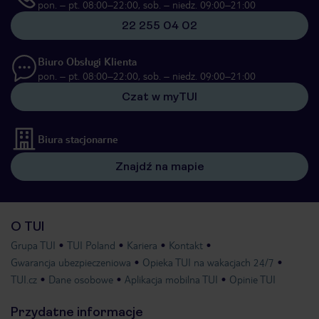
pon. – pt. 08:00–22:00, sob. – niedz. 09:00–21:00
22 255 04 02
Biuro Obsługi Klienta
pon. – pt. 08:00–22:00, sob. – niedz. 09:00–21:00
Czat w myTUI
Biura stacjonarne
Znajdź na mapie
O TUI
Grupa TUI
TUI Poland
Kariera
Kontakt
Gwarancja ubezpieczeniowa
Opieka TUI na wakacjach 24/7
TUI.cz
Dane osobowe
Aplikacja mobilna TUI
Opinie TUI
Przydatne informacje