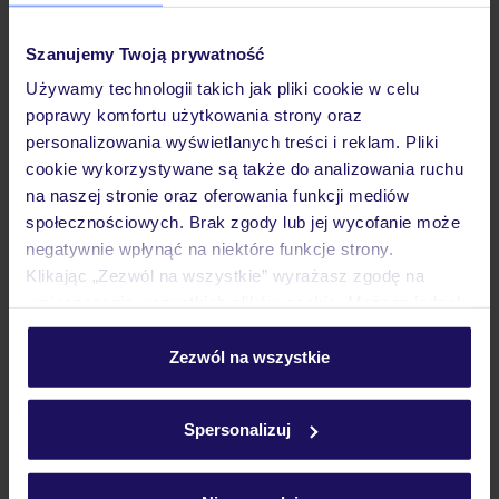
Pokoje
Szanujemy Twoją prywatność
Używamy technologii takich jak pliki cookie w celu
Wyżywienie
poprawy komfortu użytkowania strony oraz
personalizowania wyświetlanych treści i reklam. Pliki
cookie wykorzystywane są także do analizowania ruchu
Atrakcje
na naszej stronie oraz oferowania funkcji mediów
społecznościowych. Brak zgody lub jej wycofanie może
negatywnie wpłynąć na niektóre funkcje strony.
Klikając „Zezwól na wszystkie” wyrażasz zgodę na
Ważne informacje
umieszczenie wszystkich plików cookie. Możesz jednak
personalizować swój wybór wchodząc w zakładkę
„Szczegóły”
Zezwól na wszystkie
Często zadawane pytania
Szczegółowe informacje o plikach cookie znajdziesz
w
polityce plików cookies
oraz
polityce prywatności
.
Jak zmienić uczestników/osobę zgłaszającą?
Spersonalizuj
Czy w Hotelu będzie przedstawiciel TUI?
Na jakiej podstawie i gdzie otrzymam karty
pokładowe/bilety lotnicze?