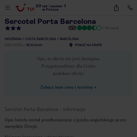
30
1
1
/
28
lat
|
numer
w Polsce
Sercotel Porta Barcelona
(756 opinii)
HISZPANIA
COSTA BARCELONA
BARCELONA
KOD HOTELU
BCN10249
POKAŻ NA MAPIE
Ups, ta oferta nie jest dostępna.
Przygotowaliśmy dla Ciebie
podobne oferty:
Zobacz inne ceny i terminy
»
Sercotel Porta Barcelona
-
informacje
Opis hotelu został przetłumaczony z języka angielskiego przez
narzędzie DeepL
nute
Najpopularniejsze udogodnienia: