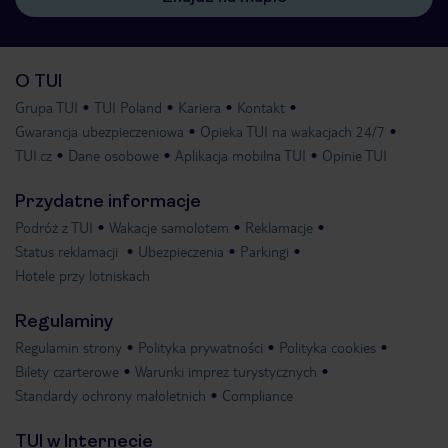
O TUI
Grupa TUI
TUI Poland
Kariera
Kontakt
Gwarancja ubezpieczeniowa
Opieka TUI na wakacjach 24/7
TUI.cz
Dane osobowe
Aplikacja mobilna TUI
Opinie TUI
Przydatne informacje
Podróż z TUI
Wakacje samolotem
Reklamacje
Status reklamacji
Ubezpieczenia
Parkingi
Hotele przy lotniskach
Regulaminy
Regulamin strony
Polityka prywatności
Polityka cookies
Bilety czarterowe
Warunki imprez turystycznych
Standardy ochrony małoletnich
Compliance
TUI w Internecie