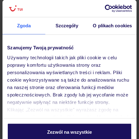
Zgoda
Szczegóły
O plikach cookies
Hotel
Szanujemy Twoją prywatność
Opinie
Używamy technologii takich jak pliki cookie w celu
poprawy komfortu użytkowania strony oraz
personalizowania wyświetlanych treści i reklam. Pliki
Pokoje
cookie wykorzystywane są także do analizowania ruchu
na naszej stronie oraz oferowania funkcji mediów
społecznościowych. Brak zgody lub jej wycofanie może
Wyżywienie
negatywnie wpłynąć na niektóre funkcje strony.
Klikając „Zezwól na wszystkie” wyrażasz zgodę na
umieszczenie wszystkich plików cookie. Możesz jednak
Atrakcje
personalizować swój wybór wchodząc w zakładkę
„Szczegóły”
Zezwól na wszystkie