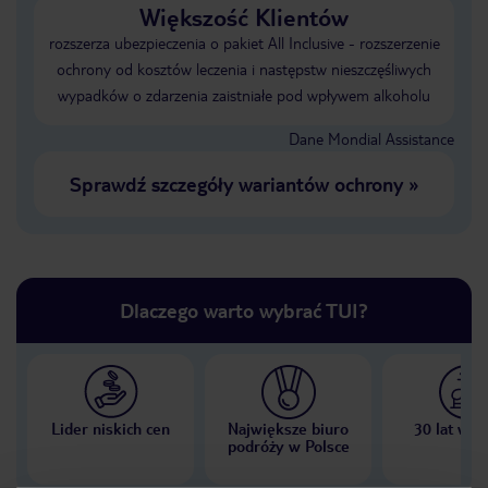
Większość Klientów
rozszerza ubezpieczenia o pakiet All Inclusive - rozszerzenie
ochrony od kosztów leczenia i następstw nieszczęśliwych
wypadków o zdarzenia zaistniałe pod wpływem alkoholu
Dane Mondial Assistance
Sprawdź szczegóły wariantów ochrony
»
Dlaczego warto wybrać TUI?
Lider niskich cen
Największe biuro
30 lat w P
podróży w Polsce