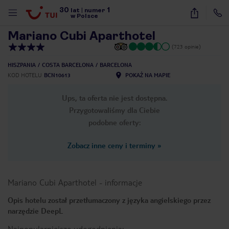
30
1
1
/
15
lat
|
numer
w Polsce
Mariano Cubi Aparthotel
(723 opinie)
HISZPANIA
COSTA BARCELONA
BARCELONA
KOD HOTELU
BCN10613
POKAŻ NA MAPIE
Ups, ta oferta nie jest dostępna.
Przygotowaliśmy dla Ciebie
podobne oferty:
Zobacz inne ceny i terminy
»
Mariano Cubi Aparthotel
-
informacje
Opis hotelu został przetłumaczony z języka angielskiego przez
narzędzie DeepL
nute
Najpopularniejsze udogodnienia: