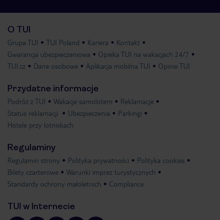
O TUI
Grupa TUI
TUI Poland
Kariera
Kontakt
Gwarancja ubezpieczeniowa
Opieka TUI na wakacjach 24/7
TUI.cz
Dane osobowe
Aplikacja mobilna TUI
Opinie TUI
Przydatne informacje
Podróż z TUI
Wakacje samolotem
Reklamacje
Status reklamacji
Ubezpieczenia
Parkingi
Hotele przy lotniskach
Regulaminy
Regulamin strony
Polityka prywatności
Polityka cookies
Bilety czarterowe
Warunki imprez turystycznych
Standardy ochrony małoletnich
Compliance
TUI w Internecie