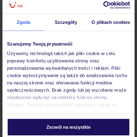
Hotel
Zgoda
Szczegóły
O plikach cookies
Opinie
Szanujemy Twoją prywatność
Używamy technologii takich jak pliki cookie w celu
poprawy komfortu użytkowania strony oraz
Pokoje
personalizowania wyświetlanych treści i reklam. Pliki
cookie wykorzystywane są także do analizowania ruchu
na naszej stronie oraz oferowania funkcji mediów
Wyżywienie
społecznościowych. Brak zgody lub jej wycofanie może
negatywnie wpłynąć na niektóre funkcje strony.
Klikając „Zezwól na wszystkie” wyrażasz zgodę na
Atrakcje
umieszczenie wszystkich plików cookie. Możesz jednak
personalizować swój wybór wchodząc w zakładkę
„Szczegóły”
Zezwól na wszystkie
Szczegółowe informacje o plikach cookie znajdziesz
Ważne informacje