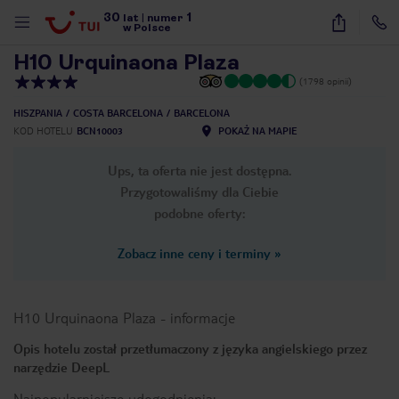
30
1
1
/
27
lat
|
numer
w Polsce
H10 Urquinaona Plaza
(1798 opinii)
HISZPANIA
COSTA BARCELONA
BARCELONA
KOD HOTELU
BCN10003
POKAŻ NA MAPIE
Ups, ta oferta nie jest dostępna.
Przygotowaliśmy dla Ciebie
podobne oferty:
Zobacz inne ceny i terminy
»
H10 Urquinaona Plaza
-
informacje
Opis hotelu został przetłumaczony z języka angielskiego przez
narzędzie DeepL
nute
Najpopularniejsze udogodnienia: