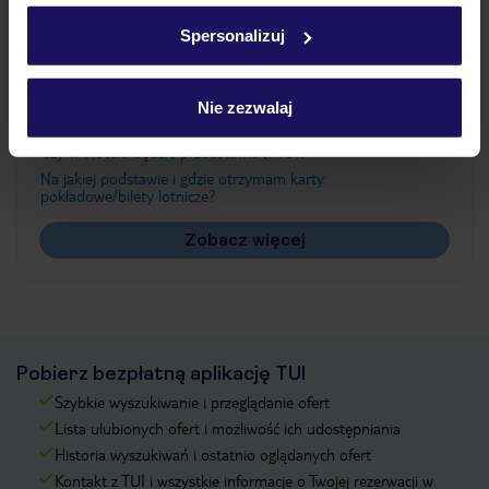
w
polityce plików cookies
oraz
polityce prywatności
.
Spersonalizuj
Często zadawane pytania
Nie zezwalaj
Jak zmienić uczestników/osobę zgłaszającą?
Czy w Hotelu będzie przedstawiciel TUI?
Na jakiej podstawie i gdzie otrzymam karty
pokładowe/bilety lotnicze?
Zobacz więcej
Pobierz bezpłatną aplikację TUI
Szybkie wyszukiwanie i przeglądanie ofert
Lista ulubionych ofert i możliwość ich udostępniania
Historia wyszukiwań i ostatnio oglądanych ofert
Kontakt z TUI i wszystkie informacje o Twojej rezerwacji w