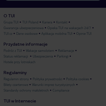
O TUI
Grupa TUI
TUI Poland
Kariera
Kontakt
Gwarancja ubezpieczeniowa
Opieka TUI na wakacjach 24/7
TUI.cz
Dane osobowe
Aplikacja mobilna TUI
Opinie TUI
Przydatne informacje
Podróż z TUI
Wakacje samolotem
Reklamacje
Status reklamacji
Ubezpieczenia
Parkingi
Hotele przy lotniskach
Regulaminy
Regulamin strony
Polityka prywatności
Polityka cookies
Bilety czarterowe
Warunki imprez turystycznych
Standardy ochrony małoletnich
Compliance
TUI w Internecie