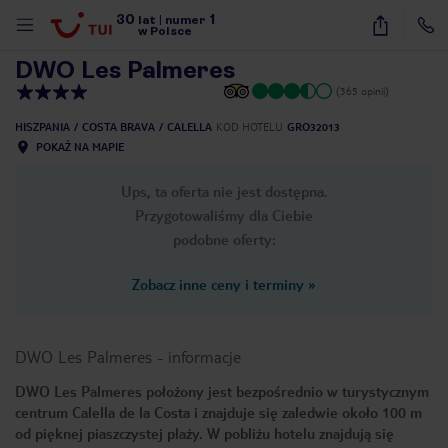
30
1
1
/
23
lat
|
numer
w Polsce
DWO Les Palmeres
(365 opinii)
HISZPANIA
COSTA BRAVA
CALELLA
KOD HOTELU
GRO32013
POKAŻ NA MAPIE
Ups, ta oferta nie jest dostępna.
Przygotowaliśmy dla Ciebie
podobne oferty:
Zobacz inne ceny i terminy
»
DWO Les Palmeres
-
informacje
DWO Les Palmeres położony jest bezpośrednio w turystycznym
centrum Calella de la Costa i znajduje się zaledwie około 100 m
nute
od pięknej piaszczystej plaży. W pobliżu hotelu znajdują się