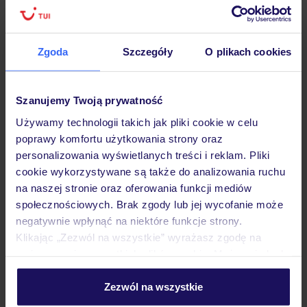
Zgoda
Szczegóły
O plikach cookies
Hotel
Szanujemy Twoją prywatność
Opinie
Używamy technologii takich jak pliki cookie w celu
poprawy komfortu użytkowania strony oraz
Pokoje
personalizowania wyświetlanych treści i reklam. Pliki
cookie wykorzystywane są także do analizowania ruchu
na naszej stronie oraz oferowania funkcji mediów
Wyżywienie
społecznościowych. Brak zgody lub jej wycofanie może
negatywnie wpłynąć na niektóre funkcje strony.
Klikając „Zezwól na wszystkie” wyrażasz zgodę na
umieszczenie wszystkich plików cookie. Możesz jednak
Atrakcje
personalizować swój wybór wchodząc w zakładkę
„Szczegóły”
Zezwól na wszystkie
Szczegółowe informacje o plikach cookie znajdziesz