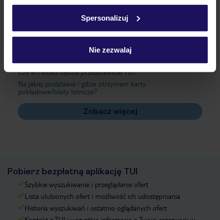
Ważne informacje
w
polityce plików cookies
oraz
polityce prywatności
.
Spersonalizuj
Często zadawane pytania
Nie zezwalaj
Jak zmienić uczestników/osobę zgłaszającą?
Czy w Hotelu będzie przedstawiciel TUI?
Na jakiej podstawie i gdzie otrzymam karty
pokładowe/bilety lotnicze?
Zobacz więcej
Pobierz bezpłatną aplikację TUI
Szybkie wyszukiwanie i przeglądanie ofert
Lista ulubionych ofert i możliwość ich udostępniania
Historia wyszukiwań i ostatnio oglądanych ofert
Kontakt z TUI i wszystkie informacje o Twojej rezerwacji w