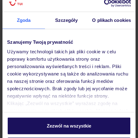
Hotel
Zgoda
Szczegóły
O plikach cookies
Opinie
Szanujemy Twoją prywatność
Używamy technologii takich jak pliki cookie w celu
poprawy komfortu użytkowania strony oraz
Pokoje
personalizowania wyświetlanych treści i reklam. Pliki
cookie wykorzystywane są także do analizowania ruchu
na naszej stronie oraz oferowania funkcji mediów
Wyżywienie
społecznościowych. Brak zgody lub jej wycofanie może
negatywnie wpłynąć na niektóre funkcje strony.
Klikając „Zezwól na wszystkie” wyrażasz zgodę na
Atrakcje
umieszczenie wszystkich plików cookie. Możesz jednak
personalizować swój wybór wchodząc w zakładkę
„Szczegóły”
Zezwól na wszystkie
Ważne informacje
Szczegółowe informacje o plikach cookie znajdziesz