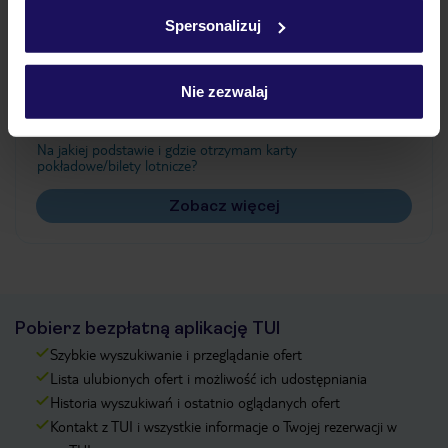
w
polityce plików cookies
oraz
polityce prywatności
.
Spersonalizuj
Często zadawane pytania
Nie zezwalaj
Jak zmienić uczestników/osobę zgłaszającą?
Czy w Hotelu będzie przedstawiciel TUI?
Na jakiej podstawie i gdzie otrzymam karty
pokładowe/bilety lotnicze?
Zobacz więcej
Pobierz bezpłatną aplikację TUI
Szybkie wyszukiwanie i przeglądanie ofert
Lista ulubionych ofert i możliwość ich udostępniania
Historia wyszukiwań i ostatnio oglądanych ofert
Kontakt z TUI i wszystkie informacje o Twojej rezerwacji w