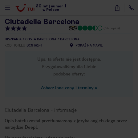
30
1
1
/
26
lat
|
numer
w Polsce
Ciutadella Barcelona
(676 opinii)
HISZPANIA
COSTA BARCELONA
BARCELONA
KOD HOTELU
BCN10241
POKAŻ NA MAPIE
Ups, ta oferta nie jest dostępna.
Przygotowaliśmy dla Ciebie
podobne oferty:
Zobacz inne ceny i terminy
»
Ciutadella Barcelona
-
informacje
Opis hotelu został przetłumaczony z języka angielskiego przez
narzędzie DeepL
nute
Najpopularniejsze udogodnienia: