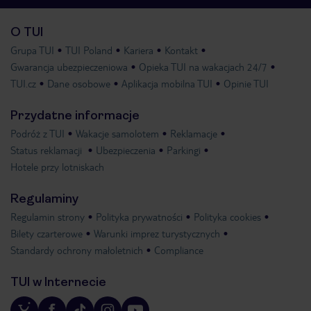
O TUI
Grupa TUI
TUI Poland
Kariera
Kontakt
Gwarancja ubezpieczeniowa
Opieka TUI na wakacjach 24/7
TUI.cz
Dane osobowe
Aplikacja mobilna TUI
Opinie TUI
Przydatne informacje
Podróż z TUI
Wakacje samolotem
Reklamacje
Status reklamacji
Ubezpieczenia
Parkingi
Hotele przy lotniskach
Regulaminy
Regulamin strony
Polityka prywatności
Polityka cookies
Bilety czarterowe
Warunki imprez turystycznych
Standardy ochrony małoletnich
Compliance
TUI w Internecie