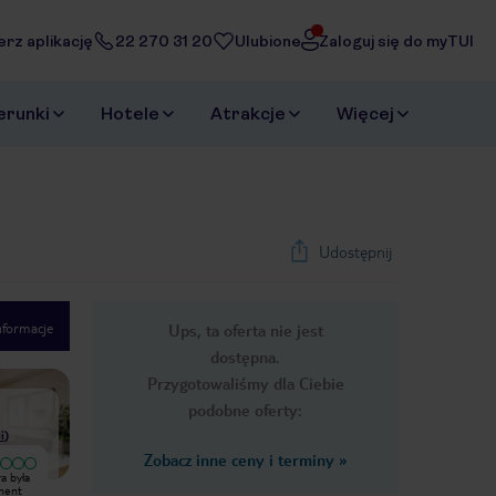
erz aplikację
22 270 31 20
Ulubione
Zaloguj się do myTUI
erunki
Hotele
Atrakcje
Więcej
Udostępnij
nformacje
Ups, ta oferta nie jest
1
/
29
dostępna.
Next slide
Przygotowaliśmy dla Ciebie
podobne oferty:
i
)
Zobacz inne ceny i terminy
»
ra była
Nietstey oprócz lokalizacji która była
ament
jasna i klarowana, sam apartament