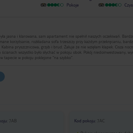
Pokoje
Czys
a była jasna i klarowana, sam apartament nie spełnił naszych oczekiwań. Bardz
rmane korzytsanie, rozkładana sofa trzeszczy przy każdym przekręcaniu, bard
a. Kabina pryszcznicowa, grzyb i brud. Żałuje że nie wzięłam klapek. Cisza noc
ch ścianach wszystko było słychać w pokoju obok. Pokój niedoinwestowany, w
 w tapecie w pokoju poklejone "na szybko".
koju
:
7AB
Kod pokoju
:
7AC