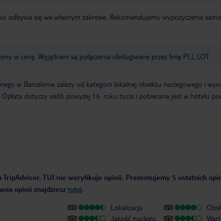
otnisko odbywa się we własnym zakresie. Rekomendujemy wypożyczenie sa
zony w cenę. Wyjątkiem są połączenia obsługiwane przez linię PLL LOT.
ego w Barcelonie zależy od kategorii lokalnej obiektu noclegowego i wyn
 Opłata dotyczy osób powyżej 16. roku życia i pobierana jest w hotelu po
 TripAdvisor. TUI nie weryfikuje opinii. Prezentujemy 5 ostatnich opi
nia opinii znajdziesz
tutaj
.
Lokalizacja
Obsł
Jakość noclegu
Wart