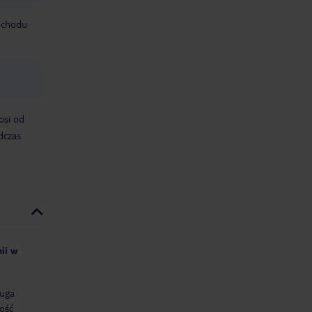
mochodu
osi od
dczas
nii w
uga
ość