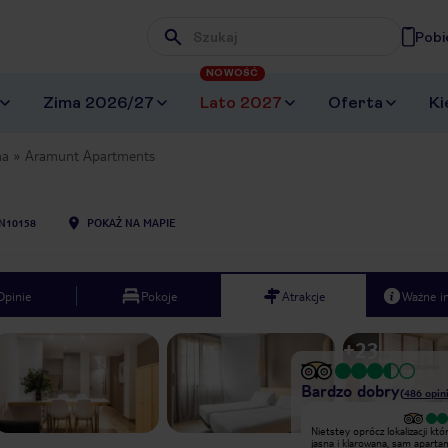
Pobi
Wpisz frazę, której szukasz
NOWOŚĆ
Zima 2026/27
Lato 2027
Oferta
Ki
na
Aramunt Apartments
N10158
POKAŻ NA MAPIE
Opinie
Pokoje
Atrakcje
Ważne i
+
23
Bardzo dobry
(
486
opini
Nietstey oprócz lokalizacji która była
Nietstey oprócz lokalizacji któ
jasna i klarowana, sam apartament
jasna i klarowana, sam apart