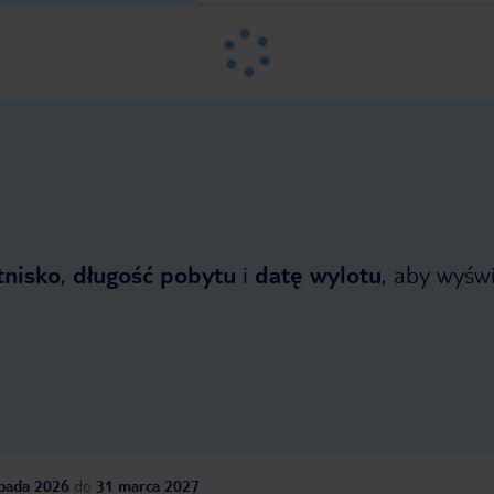
tnisko
,
długość pobytu
i
datę wylotu
, aby wyświe
opada 2026
do
31 marca 2027