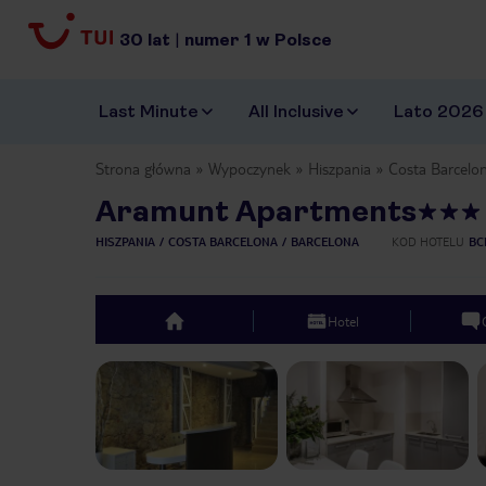
30
lat
|
numer
1
w Polsce
Last Minute
All Inclusive
Lato 2026
Strona główna
Wypoczynek
Hiszpania
Costa Barcelo
Aramunt Apartments
HISZPANIA
COSTA BARCELONA
BARCELONA
KOD HOTELU
BC
Hotel
top
Previous slide