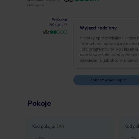
(486 opinii)
Pati99898
2024-01-27
Wyjazd rodzinny
Nietstey oprócz lokalizacji któr
internet, nie pozwalajacy na no
ilość programów tv. No i łazienk
bardzo wcześnie, co przy cienki
odświeżenia, jak choćny przerwy
Zobacz więcej opinii
Pokoje
Kod pokoju
:
7AA
Kod po