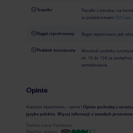
Transfer
Transfer z lotniska i na l
za pośrednictwem
TUI Cars.
Bagaż rejestrowany
Bagaż rejestrowany jest wlic
Podatek turystyczny
Wysokość podatku turystyczn
ok. 10 do 15€ za osobę/noc.
zameldowania.
Opinie
Aramunt Apartments
-
opinie
|
Opinie pochodzą z serwisu
języku polskim. Więcej informacji o zasadach prezentowa
Średnia ocena TripAdvisor:
Bardzo dobry