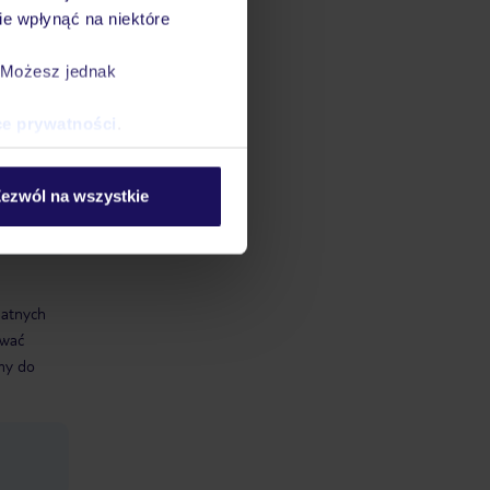
e wpłynąć na niektóre
. Możesz jednak
zęta
ce prywatności
.
y
wiazdki
ezwól na wszystkie
datnych
ować
śmy do