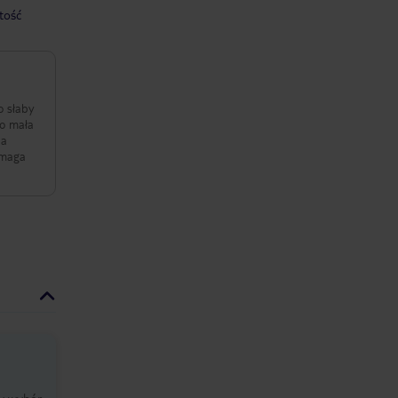
tość
o słaby
zo mała
na
ymaga