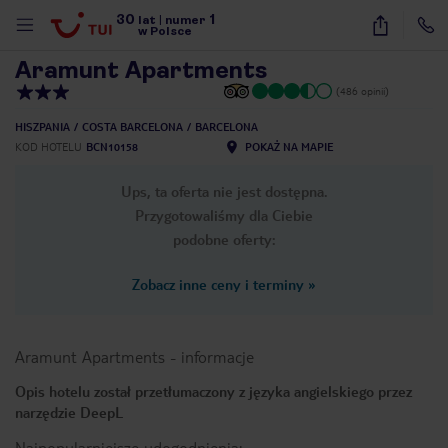
30
1
1
/
29
lat
|
numer
w Polsce
Aramunt Apartments
(486 opinii)
HISZPANIA
COSTA BARCELONA
BARCELONA
KOD HOTELU
BCN10158
POKAŻ NA MAPIE
Ups, ta oferta nie jest dostępna.
Przygotowaliśmy dla Ciebie
podobne oferty:
Zobacz inne ceny i terminy
»
Aramunt Apartments
-
informacje
Opis hotelu został przetłumaczony z języka angielskiego przez
narzędzie DeepL
nute
Najpopularniejsze udogodnienia: