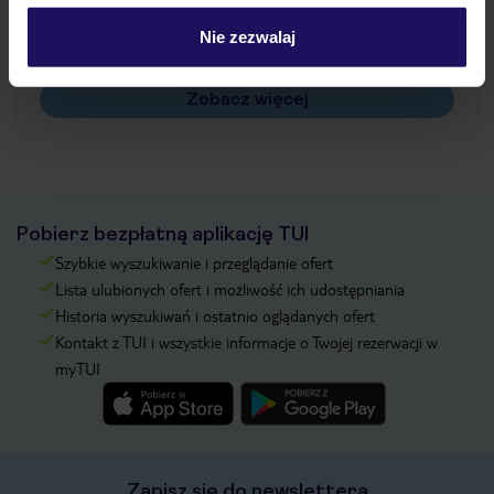
Czy w Hotelu będzie przedstawiciel TUI?
Na jakiej podstawie i gdzie otrzymam karty
Nie zezwalaj
pokładowe/bilety lotnicze?
Zobacz więcej
Pobierz bezpłatną aplikację TUI
Szybkie wyszukiwanie i przeglądanie ofert
Lista ulubionych ofert i możliwość ich udostępniania
Historia wyszukiwań i ostatnio oglądanych ofert
Kontakt z TUI i wszystkie informacje o Twojej rezerwacji w
myTUI
Zapisz się do newslettera