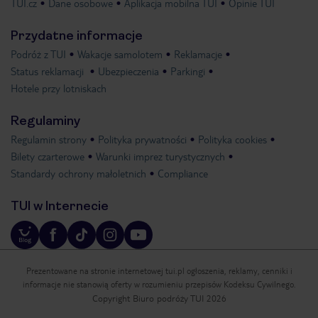
TUI.cz
Dane osobowe
Aplikacja mobilna TUI
Opinie TUI
Przydatne informacje
Podróż z TUI
Wakacje samolotem
Reklamacje
Status reklamacji
Ubezpieczenia
Parkingi
Hotele przy lotniskach
Regulaminy
Regulamin strony
Polityka prywatności
Polityka cookies
Bilety czarterowe
Warunki imprez turystycznych
Standardy ochrony małoletnich
Compliance
TUI w Internecie
Prezentowane na stronie internetowej tui.pl ogłoszenia, reklamy, cenniki i
informacje nie stanowią oferty w rozumieniu przepisów Kodeksu Cywilnego.
Copyright Biuro podróży TUI 2026