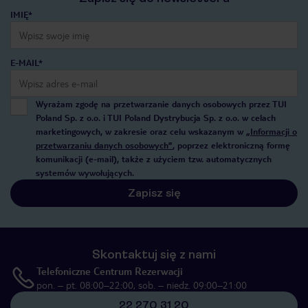
IMIĘ*
E-MAIL*
Wyrażam zgodę na przetwarzanie danych osobowych przez TUI
Poland Sp. z o.o. i TUI Poland Dystrybucja Sp. z o.o. w celach
marketingowych, w zakresie oraz celu wskazanym w
„Informacji o
przetwarzaniu danych osobowych”
, poprzez elektroniczną formę
komunikacji (e-mail), także z użyciem tzw. automatycznych
systemów wywołujących.
Zapisz się
Skontaktuj się z nami
Telefoniczne Centrum Rezerwacji
pon. – pt. 08:00–22:00, sob. – niedz. 09:00–21:00
22 270 31 20