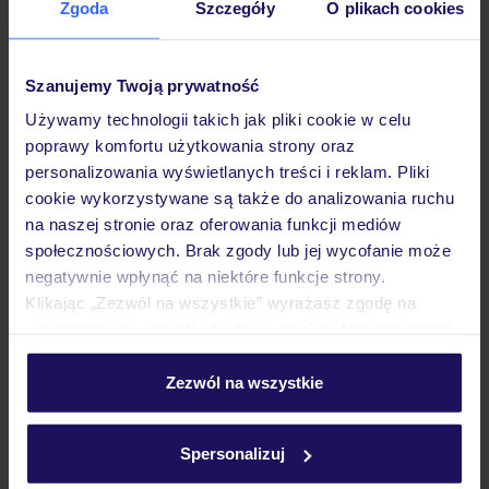
Zgoda
Szczegóły
O plikach cookies
Hotel
Szanujemy Twoją prywatność
Opinie
Używamy technologii takich jak pliki cookie w celu
poprawy komfortu użytkowania strony oraz
personalizowania wyświetlanych treści i reklam. Pliki
Pokoje
cookie wykorzystywane są także do analizowania ruchu
na naszej stronie oraz oferowania funkcji mediów
społecznościowych. Brak zgody lub jej wycofanie może
Atrakcje
negatywnie wpłynąć na niektóre funkcje strony.
Klikając „Zezwól na wszystkie” wyrażasz zgodę na
umieszczenie wszystkich plików cookie. Możesz jednak
Ważne informacje
personalizować swój wybór wchodząc w zakładkę
„Szczegóły”
Zezwól na wszystkie
Szczegółowe informacje o plikach cookie znajdziesz
w
polityce plików cookies
oraz
polityce prywatności
.
Często zadawane pytania
Spersonalizuj
Jak zmienić uczestników/osobę zgłaszającą?