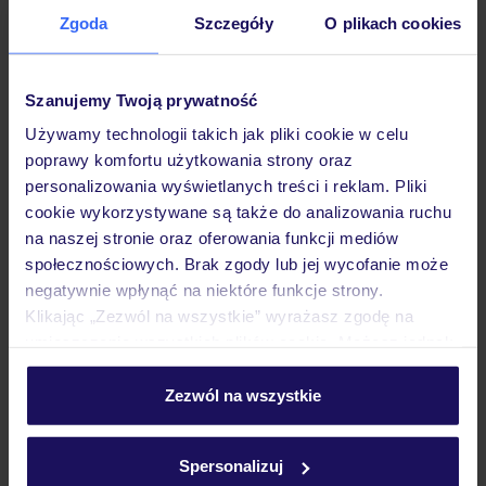
Zgoda
Szczegóły
O plikach cookies
Hotel
Szanujemy Twoją prywatność
Pokoje
Używamy technologii takich jak pliki cookie w celu
poprawy komfortu użytkowania strony oraz
personalizowania wyświetlanych treści i reklam. Pliki
Wyżywienie
cookie wykorzystywane są także do analizowania ruchu
na naszej stronie oraz oferowania funkcji mediów
społecznościowych. Brak zgody lub jej wycofanie może
Atrakcje
negatywnie wpłynąć na niektóre funkcje strony.
Klikając „Zezwól na wszystkie” wyrażasz zgodę na
umieszczenie wszystkich plików cookie. Możesz jednak
Ważne informacje
personalizować swój wybór wchodząc w zakładkę
„Szczegóły”
Zezwól na wszystkie
Szczegółowe informacje o plikach cookie znajdziesz
w
polityce plików cookies
oraz
polityce prywatności
.
Często zadawane pytania
Spersonalizuj