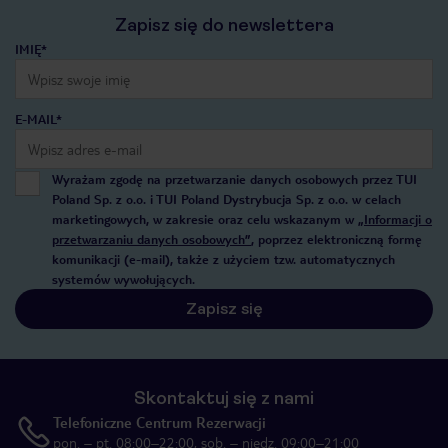
Zapisz się do newslettera
IMIĘ*
E-MAIL*
Wyrażam zgodę na przetwarzanie danych osobowych przez TUI
Poland Sp. z o.o. i TUI Poland Dystrybucja Sp. z o.o. w celach
marketingowych, w zakresie oraz celu wskazanym w
„Informacji o
przetwarzaniu danych osobowych”
, poprzez elektroniczną formę
komunikacji (e-mail), także z użyciem tzw. automatycznych
systemów wywołujących.
Zapisz się
Skontaktuj się z nami
Telefoniczne Centrum Rezerwacji
pon. – pt. 08:00–22:00, sob. – niedz. 09:00–21:00