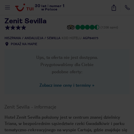
30
1
1
/
25
lat
|
numer
w Polsce
Zenit Sevilla
(1208 opinii)
HISZPANIA
ANDALUZJA
SEWILLA
KOD HOTELU
AGP84075
POKAŻ NA MAPIE
Ups, ta oferta nie jest dostępna.
Przygotowaliśmy dla Ciebie
podobne oferty:
Zobacz inne ceny i terminy
»
Zenit Sevilla
-
informacje
Hotel Zenit Sevilla położony jest w centrum znanej dzielnicy
Triana, w bezpośrednim sąsiedztwie rzeki Gwadalkiwir i parku
nute
tematyczno-rekreacyjnego na wyspie Cartuja, gdzie znajduje się