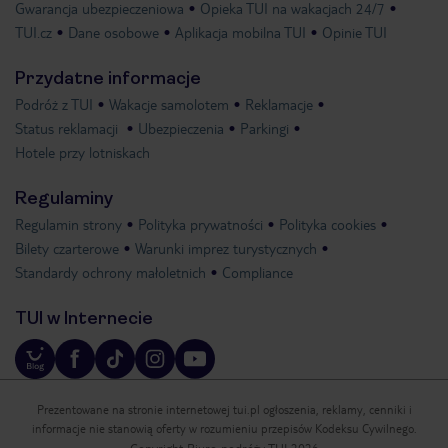
Gwarancja ubezpieczeniowa
Opieka TUI na wakacjach 24/7
TUI.cz
Dane osobowe
Aplikacja mobilna TUI
Opinie TUI
Przydatne informacje
Podróż z TUI
Wakacje samolotem
Reklamacje
Status reklamacji
Ubezpieczenia
Parkingi
Hotele przy lotniskach
Regulaminy
Regulamin strony
Polityka prywatności
Polityka cookies
Bilety czarterowe
Warunki imprez turystycznych
Standardy ochrony małoletnich
Compliance
TUI w Internecie
Prezentowane na stronie internetowej tui.pl ogłoszenia, reklamy, cenniki i
informacje nie stanowią oferty w rozumieniu przepisów Kodeksu Cywilnego.