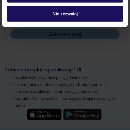
Jak zmienić uczestników/osobę zgłaszającą?
Czy w Hotelu będzie przedstawiciel TUI?
Nie zezwalaj
Na jakiej podstawie i gdzie otrzymam karty
pokładowe/bilety lotnicze?
Zobacz więcej
Pobierz bezpłatną aplikację TUI
Szybkie wyszukiwanie i przeglądanie ofert
Lista ulubionych ofert i możliwość ich udostępniania
Historia wyszukiwań i ostatnio oglądanych ofert
Kontakt z TUI i wszystkie informacje o Twojej rezerwacji w
myTUI