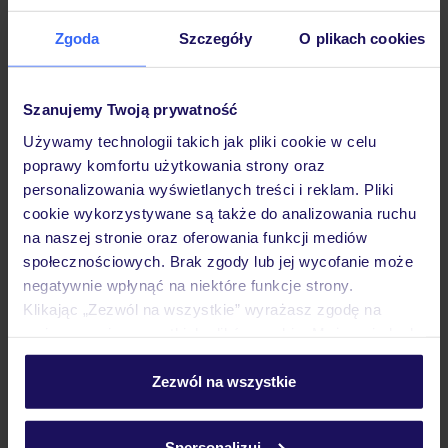
Zgoda
Szczegóły
O plikach cookies
Hotel
Szanujemy Twoją prywatność
Używamy technologii takich jak pliki cookie w celu
Pokoje
poprawy komfortu użytkowania strony oraz
personalizowania wyświetlanych treści i reklam. Pliki
cookie wykorzystywane są także do analizowania ruchu
Wyżywienie
na naszej stronie oraz oferowania funkcji mediów
społecznościowych. Brak zgody lub jej wycofanie może
negatywnie wpłynąć na niektóre funkcje strony.
Atrakcje
Klikając „Zezwól na wszystkie” wyrażasz zgodę na
umieszczenie wszystkich plików cookie. Możesz jednak
personalizować swój wybór wchodząc w zakładkę
Ważne informacje
„Szczegóły”
Zezwól na wszystkie
Szczegółowe informacje o plikach cookie znajdziesz
w
polityce plików cookies
oraz
polityce prywatności
.
Spersonalizuj