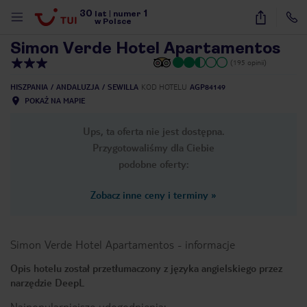
30
1
1
/
20
lat
|
numer
w Polsce
Simon Verde Hotel Apartamentos
(195 opinii)
HISZPANIA
ANDALUZJA
SEWILLA
KOD HOTELU
AGP84149
POKAŻ NA MAPIE
Ups, ta oferta nie jest dostępna.
Przygotowaliśmy dla Ciebie
podobne oferty:
Zobacz inne ceny i terminy
»
Simon Verde Hotel Apartamentos
-
informacje
Opis hotelu został przetłumaczony z języka angielskiego przez
narzędzie DeepL
nute
Najpopularniejsze udogodnienia: