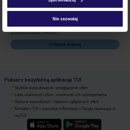
Często zadawane pytania
Jak zmienić uczestników/osobę zgłaszającą?
Nie zezwalaj
Czy w Hotelu będzie przedstawiciel TUI?
Na jakiej podstawie i gdzie otrzymam karty
pokładowe/bilety lotnicze?
Zobacz więcej
Pobierz bezpłatną aplikację TUI
Szybkie wyszukiwanie i przeglądanie ofert
Lista ulubionych ofert i możliwość ich udostępniania
Historia wyszukiwań i ostatnio oglądanych ofert
Kontakt z TUI i wszystkie informacje o Twojej rezerwacji w
myTUI