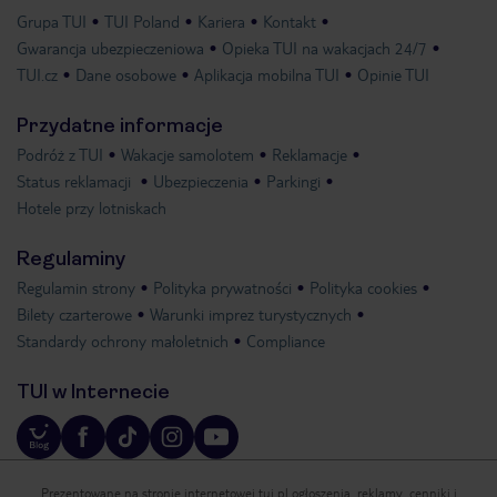
Grupa TUI
TUI Poland
Kariera
Kontakt
Gwarancja ubezpieczeniowa
Opieka TUI na wakacjach 24/7
TUI.cz
Dane osobowe
Aplikacja mobilna TUI
Opinie TUI
Przydatne informacje
Podróż z TUI
Wakacje samolotem
Reklamacje
Status reklamacji
Ubezpieczenia
Parkingi
Hotele przy lotniskach
Regulaminy
Regulamin strony
Polityka prywatności
Polityka cookies
Bilety czarterowe
Warunki imprez turystycznych
Standardy ochrony małoletnich
Compliance
TUI w Internecie
Prezentowane na stronie internetowej tui.pl ogłoszenia, reklamy, cenniki i