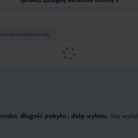
LENDARZ NAJNIŻSZYCH CEN
tnisko
,
długość pobytu
i
datę wylotu
, aby wyświe