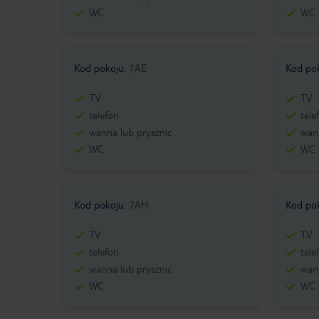
WC
WC
Kod pokoju
:
7AE
Kod po
TV
TV
telefon
tele
wanna lub prysznic
wann
WC
WC
Kod pokoju
:
7AH
Kod po
TV
TV
telefon
tele
wanna lub prysznic
wann
WC
WC