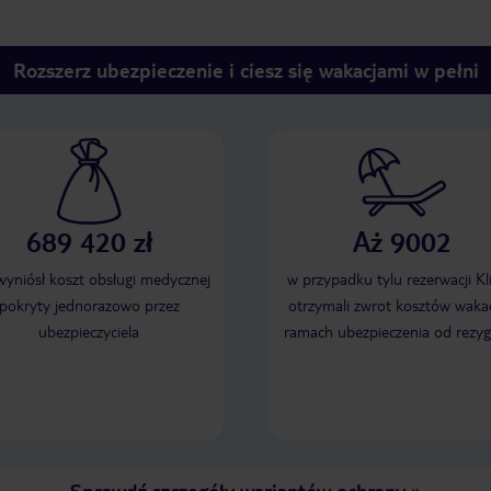
Rozszerz ubezpieczenie i ciesz się wakacjami w pełni
689 420 zł
Aż 9002
 wyniósł koszt obsługi medycznej
w przypadku tylu rezerwacji Kl
pokryty jednorazowo przez
otrzymali zwrot kosztów wakac
ubezpieczyciela
ramach ubezpieczenia od rezyg
Sprawdź szczegóły wariantów ochrony
»