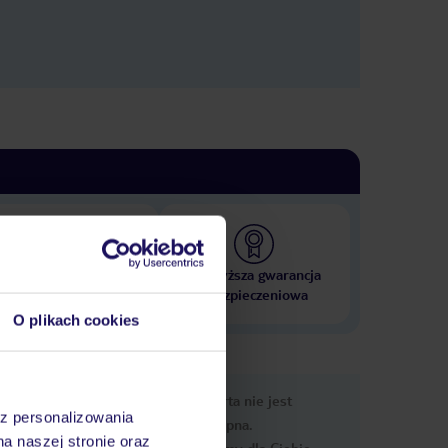
 000 hoteli w ponad 50
Najwyższa gwarancja
krajach
ubezpieczeniowa
O plikach cookies
nformacje
Ups, ta oferta nie jest
az personalizowania
dostępna.
na naszej stronie oraz