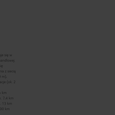
je się w
handlowej.
ię
ia z siecią
0 m),
acje (ok. 2
 6 km
k. 7,4 km
k. 13 km
200 km