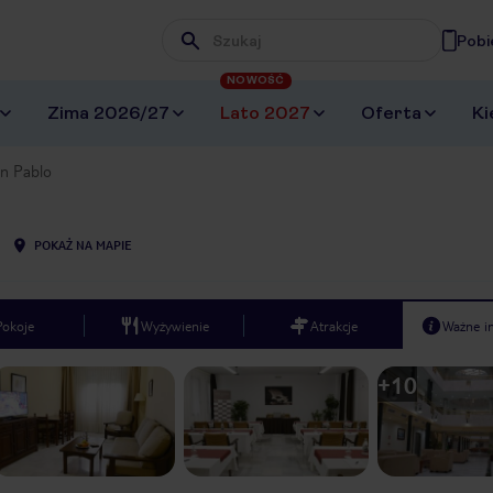
Pobi
Wpisz frazę, której szukasz
NOWOŚĆ
Zima 2026/27
Lato 2027
Oferta
Ki
n Pablo
POKAŻ NA MAPIE
Pokoje
Wyżywienie
Atrakcje
Ważne i
+
10