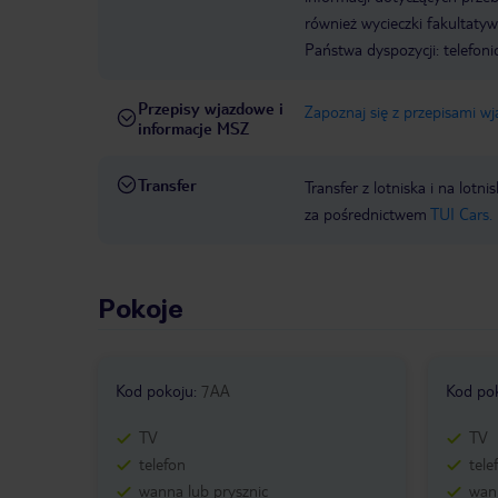
również wycieczki fakultaty
Państwa dyspozycji: telefon
Przepisy wjazdowe i
Zapoznaj się z przepisami w
informacje MSZ
Transfer
Transfer z lotniska i na l
za pośrednictwem
TUI Cars.
Pokoje
Kod pokoju
:
7AA
Kod po
TV
TV
telefon
tele
wanna lub prysznic
wann