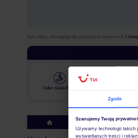
Opis oferty obowiązuje dla wyjazdów w terminie
od
1 list
Największe biuro podr
Lider niskich cen
w Polsce
Zgoda
Szanujemy Twoją prywatno
Hotel
top
Używamy technologii takich 
wyświetlanych treści i rekla