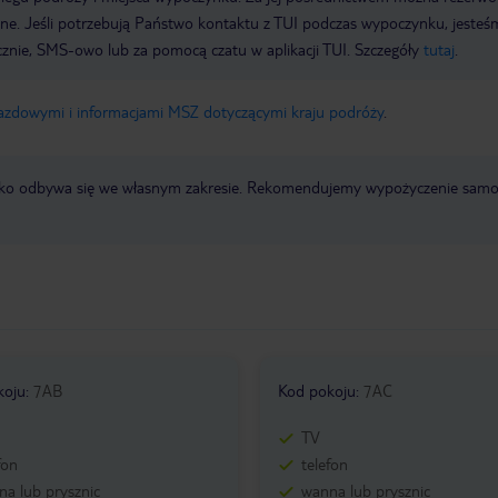
wne. Jeśli potrzebują Państwo kontaktu z TUI podczas wypoczynku, jeste
icznie, SMS-owo lub za pomocą czatu w aplikacji TUI. Szczegóły
tutaj
.
jazdowymi i informacjami MSZ dotyczącymi kraju podróży
.
otnisko odbywa się we własnym zakresie. Rekomendujemy wypożyczenie sa
koju
:
7AB
Kod pokoju
:
7AC
TV
fon
telefon
a lub prysznic
wanna lub prysznic