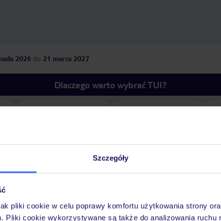
opada 2026
do
21 marca 2027
Dlaczego warto wybrać TUI?
óży
Tylko u nas opieka na
10
30 lat w Polsce
wakacjach 24/7
Szczegóły
ść
Pokoje
Wyżywienie
Atrakcje
Ważne i
jak pliki cookie w celu poprawy komfortu użytkowania strony or
m. Pliki cookie wykorzystywane są także do analizowania ruchu 