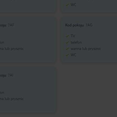
WC
koju
:
7AF
Kod pokoju
:
7AG
TV
fon
telefon
a lub prysznic
wanna lub prysznic
WC
koju
:
7AI
fon
a lub prysznic