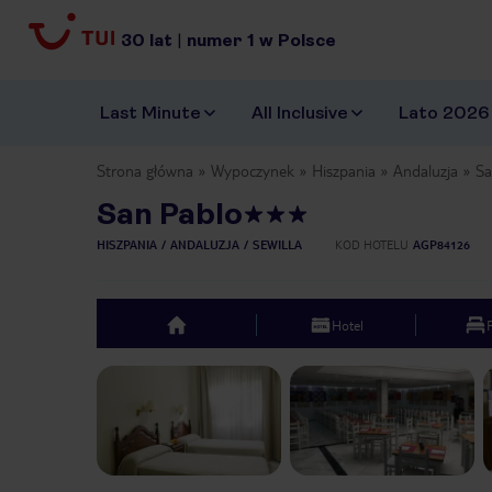
30
lat
|
numer
1
w Polsce
Last Minute
All Inclusive
Lato 2026
Strona główna
Wypoczynek
Hiszpania
Andaluzja
Sa
San Pablo
HISZPANIA
ANDALUZJA
SEWILLA
KOD HOTELU
AGP84126
Hotel
top
Previous slide