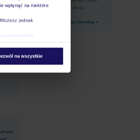
Przygotowaliśmy dla Ciebie
e wpłynąć na niektóre
podobne oferty:
. Możesz jednak
Zobacz inne ceny i terminy
»
ce prywatności
.
ezwól na wszystkie
erzęta
an
datnych
ować