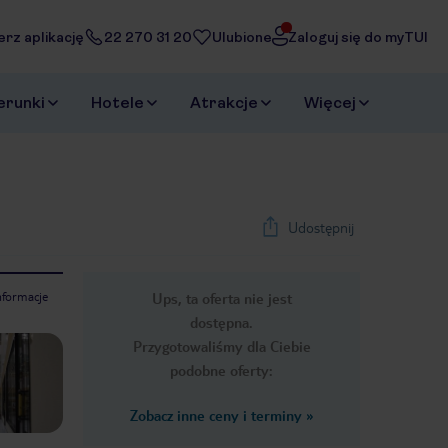
erz aplikację
22 270 31 20
Ulubione
Zaloguj się do myTUI
erunki
Hotele
Atrakcje
Więcej
Udostępnij
nformacje
Ups, ta oferta nie jest
1
/
16
dostępna.
Next slide
Przygotowaliśmy dla Ciebie
podobne oferty:
Zobacz inne ceny i terminy
»