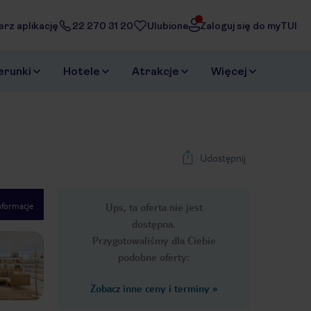
erz aplikację
22 270 31 20
Ulubione
Zaloguj się do myTUI
erunki
Hotele
Atrakcje
Więcej
Udostępnij
nformacje
Ups, ta oferta nie jest
1
/
43
dostępna.
Next slide
Przygotowaliśmy dla Ciebie
podobne oferty:
Zobacz inne ceny i terminy
»