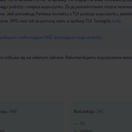
biegu podróży i miejsca wypoczynku. Za jej pośrednictwem można rezerw
wne. Jeśli potrzebują Państwo kontaktu z TUI podczas wypoczynku, jeste
icznie, SMS-owo lub za pomocą czatu w aplikacji TUI. Szczegóły
tutaj
.
jazdowymi i informacjami MSZ dotyczącymi kraju podróży
.
otnisko odbywa się we własnym zakresie. Rekomendujemy wypożyczenie sa
koju
:
7AB
Kod pokoju
:
7AC
TV
fon
telefon