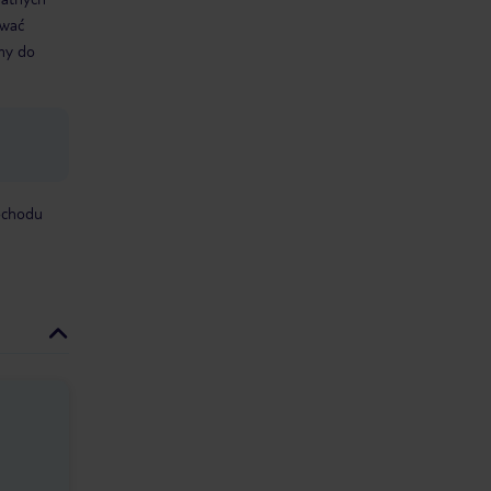
ować
śmy do
mochodu