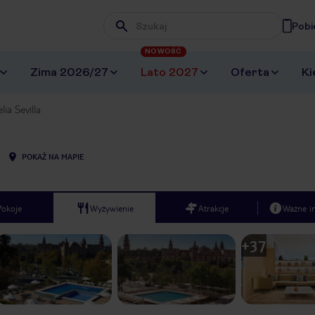
Pobi
Wpisz frazę, której szukasz
NOWOŚĆ
Zima 2026/27
Lato 2027
Oferta
Ki
lia Sevilla
POKAŻ NA MAPIE
Pokoje
Wyżywienie
Atrakcje
Ważne i
+
37