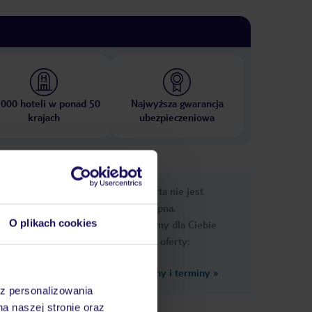
 000 hoteli w ponad 50
Najwyższa gwarancja
krajach
ubezpieczeniowa
nformacje
Ups, ta oferta nie jest
dostępna.
O plikach cookies
Przygotowaliśmy dla Ciebie
podobne oferty:
Zobacz inne ceny i terminy
»
az personalizowania
na naszej stronie oraz