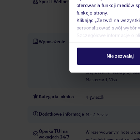
Sport i Wellness
Szereg opcji sportowych i r
oferowania funkcji mediów s
basen gwarantuje orzeźwiając
funkcje strony.
Orzeźwiające napoje dostęp
Klikając „Zezwól na wszystk
fitness i naładować baterie.
personalizować swój wybór 
Szczegółowe informacje o pl
Wyposażenie
Recepcja 24h
Parking
Za
konferencyjna
Garaż: za op
Nie zezwalaj
remont generalny: 2017
W
słoneczny: bezpłatny
Łączn
przy basenie, leżaki przy base
Mastercard, Visa
Kategoria lokalna
4 gwiazdki
Dodatkowe informacje
Meliá Sevilla
Opieka TUI na
W rezerwowanym hotelu opiek
wakacjach 24/7
pośrednictwem czatu w aplik