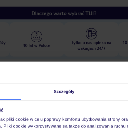
Dlaczego warto wybrać TUI?
óży
Tylko u nas opieka na
10
30 lat w Polsce
wakacjach 24/7
Pokoje
Wyżywienie
Atrakcje
Ważne i
Szczegóły
ść
jak pliki cookie w celu poprawy komfortu użytkowania strony or
m. Pliki cookie wykorzystywane są także do analizowania ruchu 