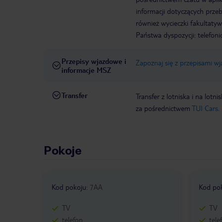
informacji dotyczących prze
również wycieczki fakultaty
Państwa dyspozycji: telefon
Przepisy wjazdowe i
Zapoznaj się z przepisami w
informacje MSZ
Transfer
Transfer z lotniska i na l
za pośrednictwem
TUI Cars.
Pokoje
Kod pokoju
:
7AA
Kod po
TV
TV
telefon
tele