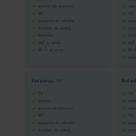
wanna lub prysznic
wann
WC
WC
suszarka do włosów
sus
minibar: za opłatą
mini
łazienka
łazi
sejf: w cenie
sejf
Wi-Fi: w cenie
Wi-F
wid
Kod pokoju
:
7AE
Kod po
TV
TV
telefon
tele
wanna lub prysznic
wann
WC
WC
suszarka do włosów
sus
minibar: za opłatą
mini