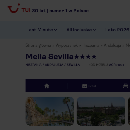
30
lat
|
numer
1
w Polsce
Last Minute
All Inclusive
Lato 2026
Strona główna
Wypoczynek
Hiszpania
Andaluzja
Me
Melia Sevilla
HISZPANIA
ANDALUZJA
SEWILLA
KOD HOTELU
AGP84033
Hotel
top
Previous slide