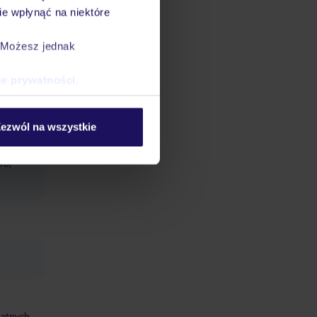
kryty
e wpłynąć na niektóre
entrum
. Możesz jednak
ce prywatności
.
tatni
ezwól na wszystkie
as
asole
ro,
datnych