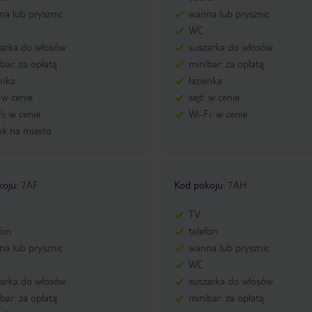
a lub prysznic
wanna lub prysznic
WC
zarka do włosów
suszarka do włosów
bar: za opłatą
minibar: za opłatą
enka
łazienka
: w cenie
sejf: w cenie
i: w cenie
Wi-Fi: w cenie
ok na miasto
koju
:
7AF
Kod pokoju
:
7AH
TV
fon
telefon
a lub prysznic
wanna lub prysznic
WC
zarka do włosów
suszarka do włosów
bar: za opłatą
minibar: za opłatą