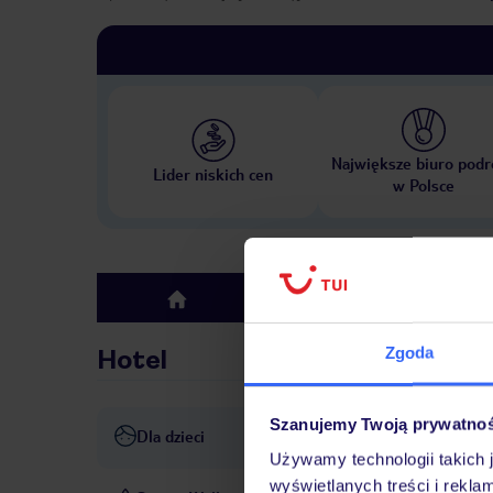
Największe biuro podr
Lider niskich cen
w Polsce
Hotel
top
Zgoda
Hotel
Szanujemy Twoją prywatno
Dla dzieci
Cot
Używamy technologii takich 
wyświetlanych treści i rekla