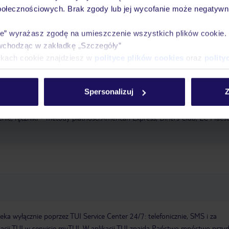
ozrywkowych zapewnia elastyczne możliwości spędzania wolnego czasu. Od
połecznościowych. Brak zgody lub jej wycofanie może negatywni
e orzeźwienie. Leżaki pod parasolami na tarasie zachęcają do relaksu.
ne są w barze przy basenie. Po dniu pełnym wrażeń można poćwiczyć w c
ie” wyrażasz zgodę na umieszczenie wszystkich plików cookie
Sala fitness
wchodząc w zakładkę „Szczegóły”
ikach cookie znajdziesz w
polityce plików cookies
oraz
polity
meldowanie od: 15:00:00
Wymeldowanie do: 12:00:00
Sala
łatą
Otwarcie hotelu: 1987
Sejf w hotelu
WLAN/WiFi w hotelu
Os
Spersonalizuj
Z
inda
Liczba sal konferencyjnych: 1
Liczba wind: 4
room service
tar
a liczba pięter: 11
Łączna liczba pokoi: 365
baseny:basen odkryty, par
nie, ręczniki
metody płatności:American Express, Diners Club, EC Maest
a wyłącznie poprzez TUI Service Center 24/7: telefonicznie, SMS i za
acji TUI w serwisie myTUI. W aplikacji TUI znajdą Państwo mnóstwo przy