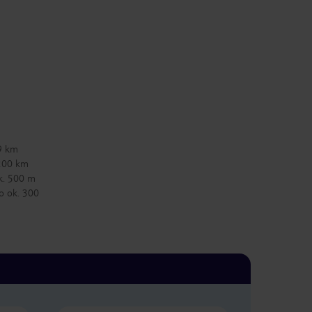
 9 km
 200 km
k. 500 m
o ok. 300