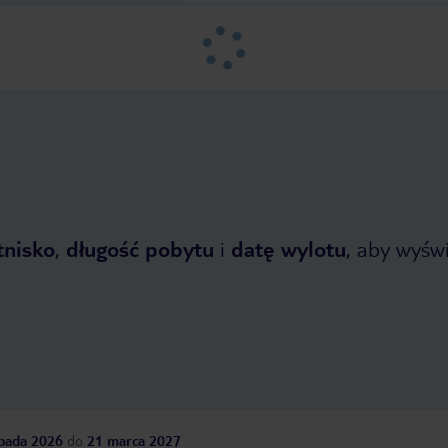
tnisko
,
długość pobytu
i
datę wylotu
, aby wyświe
opada 2026
do
21 marca 2027