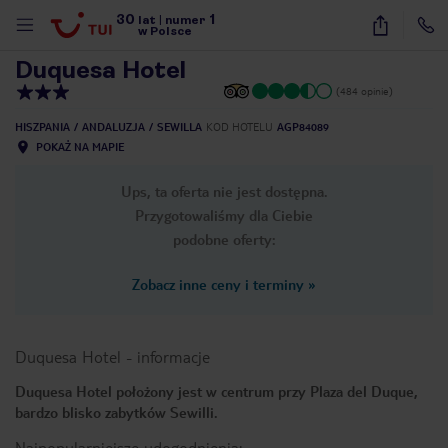
30
1
1
/
15
lat
|
numer
w Polsce
Duquesa Hotel
(484 opinie)
HISZPANIA
ANDALUZJA
SEWILLA
KOD HOTELU
AGP84089
POKAŻ NA MAPIE
Ups, ta oferta nie jest dostępna.
Przygotowaliśmy dla Ciebie
podobne oferty:
Zobacz inne ceny i terminy
»
Duquesa Hotel
-
informacje
Duquesa Hotel położony jest w centrum przy Plaza del Duque,
bardzo blisko zabytków Sewilli.
nute
Najpopularniejsze udogodnienia: