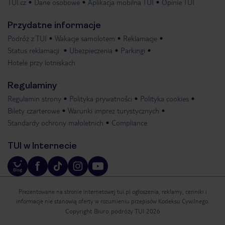
TUI.cz
Dane osobowe
Aplikacja mobilna TUI
Opinie TUI
Przydatne informacje
Podróż z TUI
Wakacje samolotem
Reklamacje
Status reklamacji
Ubezpieczenia
Parkingi
Hotele przy lotniskach
Regulaminy
Regulamin strony
Polityka prywatności
Polityka cookies
Bilety czarterowe
Warunki imprez turystycznych
Standardy ochrony małoletnich
Compliance
TUI w Internecie
Prezentowane na stronie internetowej tui.pl ogłoszenia, reklamy, cenniki i
informacje nie stanowią oferty w rozumieniu przepisów Kodeksu Cywilnego.
Copyright Biuro podróży TUI 2026