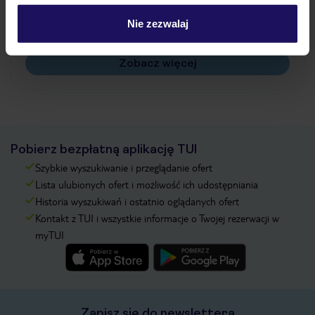
Czy w Hotelu będzie przedstawiciel TUI?
Na jakiej podstawie i gdzie otrzymam karty
Nie zezwalaj
pokładowe/bilety lotnicze?
Zobacz więcej
Pobierz bezpłatną aplikację TUI
Szybkie wyszukiwanie i przeglądanie ofert
Lista ulubionych ofert i możliwość ich udostępniania
Historia wyszukiwań i ostatnio oglądanych ofert
Kontakt z TUI i wszystkie informacje o Twojej rezerwacji w
myTUI
Zapisz się do newslettera