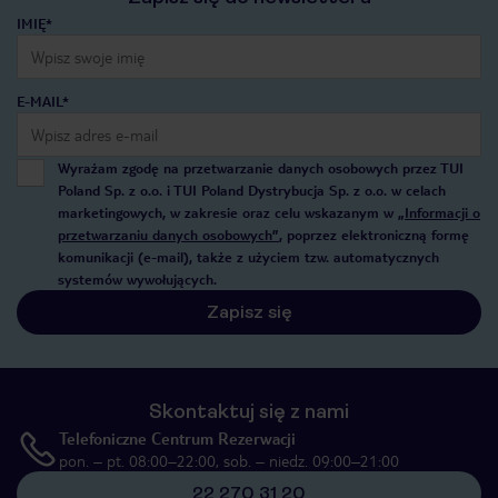
IMIĘ*
E-MAIL*
Wyrażam zgodę na przetwarzanie danych osobowych przez TUI
Poland Sp. z o.o. i TUI Poland Dystrybucja Sp. z o.o. w celach
marketingowych, w zakresie oraz celu wskazanym w
„Informacji o
przetwarzaniu danych osobowych”
, poprzez elektroniczną formę
komunikacji (e-mail), także z użyciem tzw. automatycznych
systemów wywołujących.
Zapisz się
Skontaktuj się z nami
Telefoniczne Centrum Rezerwacji
pon. – pt. 08:00–22:00, sob. – niedz. 09:00–21:00
22 270 31 20