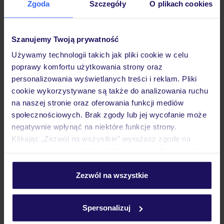
Zgoda
Szczegóły
O plikach cookies
Hotel
Szanujemy Twoją prywatność
Pokoje
Używamy technologii takich jak pliki cookie w celu
poprawy komfortu użytkowania strony oraz
personalizowania wyświetlanych treści i reklam. Pliki
Wyżywienie
cookie wykorzystywane są także do analizowania ruchu
na naszej stronie oraz oferowania funkcji mediów
społecznościowych. Brak zgody lub jej wycofanie może
Atrakcje
negatywnie wpłynąć na niektóre funkcje strony.
Klikając „Zezwól na wszystkie” wyrażasz zgodę na
umieszczenie wszystkich plików cookie. Możesz jednak
Ważne informacje
personalizować swój wybór wchodząc w zakładkę
„Szczegóły”
Zezwól na wszystkie
Szczegółowe informacje o plikach cookie znajdziesz
w
polityce plików cookies
oraz
polityce prywatności
.
Często zadawane pytania
Spersonalizuj
Jak zmienić uczestników/osobę zgłaszającą?