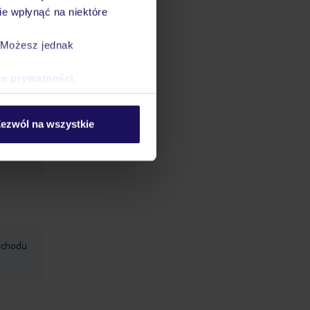
e wpłynąć na niektóre
. Możesz jednak
ce prywatności
.
datnych
ezwól na wszystkie
ować
śmy do
mochodu