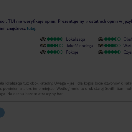
sor. TUI nie weryfikuje opinii. Prezentujemy 5 ostatnich opinii w jęz
nii znajdziesz
tutaj
.
Lokalizacja
Obsł
Jakość noclegu
Wart
Pokoje
Czys
ła lokalizacja tuż obok katedry. Uwaga - jesli dla kogos bicie dzwonów kilkak
 powinien znalezc inne miejsce. Wedlug mnie to urok starej Sevilli. Sam hote
uga. Na dachu bardzo atrakcyjny bar.