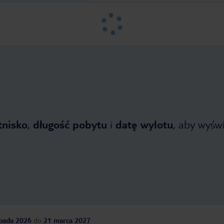
tnisko
,
długość pobytu
i
datę wylotu
, aby wyświe
opada 2026
do
21 marca 2027