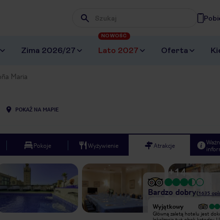
Pobi
Wpisz frazę, której szukasz
NOWOŚĆ
Zima 2026/27
Lato 2027
Oferta
Ki
ña Maria
POKAŻ NA MAPIE
Ważn
Pokoje
Wyżywienie
Atrakcje
infor
+
14
Bardzo dobry
(
1635
opi
Wyjątkowy
Wyjątkowy
Główną zaletą hotelu jest dokonała
Główną zaletą hotelu jest dok
lokalizacja tuż obok katedry. Uwaga -
lokalizacja tuż obok katedry. 