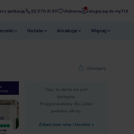
erz aplikację
22 270 31 20
Ulubione
Zaloguj się do myTUI
erunki
Hotele
Atrakcje
Więcej
Udostępnij
e
Ups, ta oferta nie jest
macje
1
/
20
dostępna.
Next slide
Przygotowaliśmy dla Ciebie
podobne oferty:
nii
)
Zobacz inne ceny i terminy
»
Wyjątkowy
onała
Główną zaletą hotelu jest dokonała
Uwaga -
lokalizacja tuż obok katedry. Uwaga -