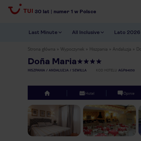
30
lat
|
numer
1
w Polsce
Last Minute
All Inclusive
Lato 2026
Strona główna
Wypoczynek
Hiszpania
Andaluzja
Do
Doña Maria
HISZPANIA
ANDALUZJA
SEWILLA
KOD HOTELU
AGP84050
Hotel
Opinie
top
Previous slide