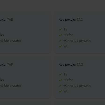
koju
:
7AB
Kod pokoju
:
7AC
TV
fon
telefon
a lub prysznic
wanna lub prysznic
WC
koju
:
7AP
Kod pokoju
:
7AQ
TV
fon
telefon
a lub prysznic
wanna lub prysznic
WC