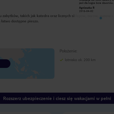
jesli dla kogos bicie dzwonów
jesli dla kogos bicie dzwonów
kilkakrotne w ciagu dnia stanowi duzy
kilkakrotne w ciagu dnia stan
Agnieszka R
Agnieszka R
problem, powinien znalezc inne
problem, powinien znalezc in
2016-04-02
2016-04-02
miejsce. Wedlug mnie to urok starej
miejsce. Wedlug mnie to urok 
 zabytków, takich jak katedra oraz licznych sklepów, barów, pubów i
Sevilli. Sam hotel miły, czyste pokoje,
Sevilli. Sam hotel miły, czyste
sympatyczna obsługa. Na dachu
sympatyczna obsługa. Na dac
są łatwo dostępne pieszo.
bardzo atrakcyjny bar.
bardzo atrakcyjny bar.
Położenie:
lotnisko ok. 200 km
Rozszerz ubezpieczenie i ciesz się wakacjami w pełni