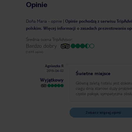
Opinie
Doña Maria
-
opinie
|
Opinie pochodzą z serwisu TripAdvi
polskim. Więcej informacji o zasadach prezentowania opi
Średnia ocena TripAdvisor:
Bardzo dobry
(1635 opinii)
Agnieszka R
2016-04-02
Świetne miejsce
Wyjątkowy
Główną zaletą hotelu jest dokona
ciagu dnia stanowi duzy problem,
czyste pokoje, sympatyczna obsł
Zobacz więcej opinii