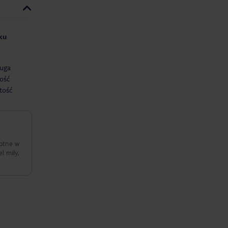
yku
uga
ość
tość
rotne w
l miły,