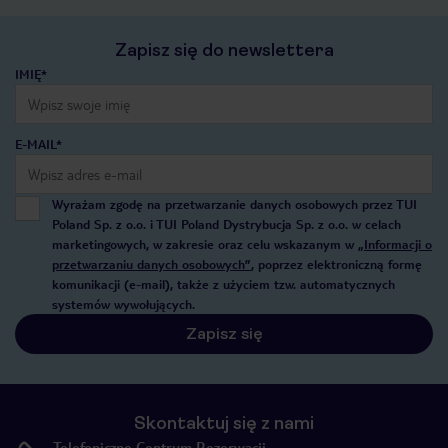
Zapisz się do newslettera
IMIĘ*
E-MAIL*
Wyrażam zgodę na przetwarzanie danych osobowych przez TUI
Poland Sp. z o.o. i TUI Poland Dystrybucja Sp. z o.o. w celach
marketingowych, w zakresie oraz celu wskazanym w
„Informacji o
przetwarzaniu danych osobowych”
, poprzez elektroniczną formę
komunikacji (e-mail), także z użyciem tzw. automatycznych
systemów wywołujących.
Zapisz się
Skontaktuj się z nami
Telefoniczne Centrum Rezerwacji