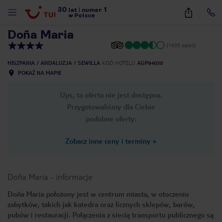
30
1
1
/
20
lat
|
numer
w Polsce
Doña Maria
(1635 opinii)
HISZPANIA
ANDALUZJA
SEWILLA
KOD HOTELU
AGP84050
POKAŻ NA MAPIE
Ups, ta oferta nie jest dostępna.
Przygotowaliśmy dla Ciebie
podobne oferty:
Zobacz inne ceny i terminy
»
Doña Maria
-
informacje
Doña Maria położony jest w centrum miasta, w otoczeniu
zabytków, takich jak katedra oraz licznych sklepów, barów,
nute
pubów i restauracji. Połączenia z siecią transportu publicznego są