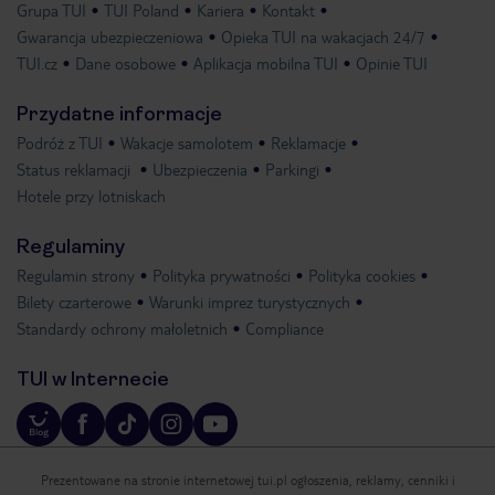
Grupa TUI
TUI Poland
Kariera
Kontakt
Gwarancja ubezpieczeniowa
Opieka TUI na wakacjach 24/7
TUI.cz
Dane osobowe
Aplikacja mobilna TUI
Opinie TUI
Przydatne informacje
Podróż z TUI
Wakacje samolotem
Reklamacje
Status reklamacji
Ubezpieczenia
Parkingi
Hotele przy lotniskach
Regulaminy
Regulamin strony
Polityka prywatności
Polityka cookies
Bilety czarterowe
Warunki imprez turystycznych
Standardy ochrony małoletnich
Compliance
TUI w Internecie
Prezentowane na stronie internetowej tui.pl ogłoszenia, reklamy, cenniki i