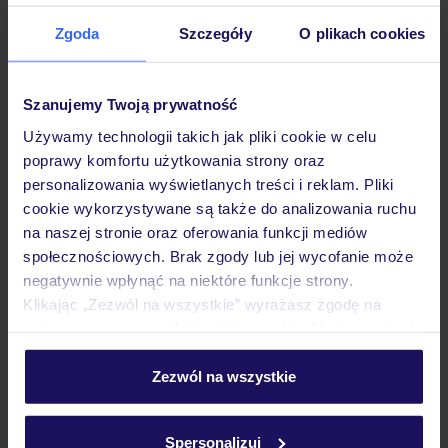
Zgoda
Szczegóły
O plikach cookies
Opinie
Szanujemy Twoją prywatność
Używamy technologii takich jak pliki cookie w celu
Pokoje
poprawy komfortu użytkowania strony oraz
personalizowania wyświetlanych treści i reklam. Pliki
cookie wykorzystywane są także do analizowania ruchu
Wyżywienie
na naszej stronie oraz oferowania funkcji mediów
społecznościowych. Brak zgody lub jej wycofanie może
negatywnie wpłynąć na niektóre funkcje strony.
Atrakcje
Klikając „Zezwól na wszystkie” wyrażasz zgodę na
umieszczenie wszystkich plików cookie. Możesz jednak
personalizować swój wybór wchodząc w zakładkę
Ważne informacje
„Szczegóły”
Zezwól na wszystkie
Szczegółowe informacje o plikach cookie znajdziesz
w
polityce plików cookies
oraz
polityce prywatności
.
Spersonalizuj