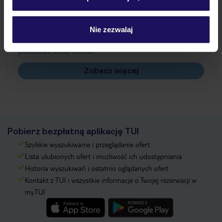
Często zadawane pytania
Jak zmienić uczestników/osobę zgłaszającą?
Nie zezwalaj
Czy w Hotelu będzie przedstawiciel TUI?
Na jakiej podstawie i gdzie otrzymam karty
pokładowe/bilety lotnicze?
Zobacz więcej
Pobierz bezpłatną aplikację TUI
Szybkie wyszukiwanie i przeglądanie ofert
Lista ulubionych ofert i możliwość ich udostępniania
Historia wyszukiwań i ostatnio oglądanych ofert
Kontakt z TUI i wszystkie informacje o Twojej rezerwacji w
myTUI