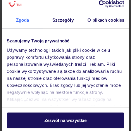
Hotel
Zgoda
Szczegóły
O plikach cookies
Opinie
Szanujemy Twoją prywatność
Używamy technologii takich jak pliki cookie w celu
poprawy komfortu użytkowania strony oraz
Pokoje
personalizowania wyświetlanych treści i reklam. Pliki
cookie wykorzystywane są także do analizowania ruchu
na naszej stronie oraz oferowania funkcji mediów
Wyżywienie
społecznościowych. Brak zgody lub jej wycofanie może
negatywnie wpłynąć na niektóre funkcje strony.
Klikając „Zezwól na wszystkie” wyrażasz zgodę na
Atrakcje
umieszczenie wszystkich plików cookie. Możesz jednak
personalizować swój wybór wchodząc w zakładkę
„Szczegóły”
Zezwól na wszystkie
Ważne informacje
Szczegółowe informacje o plikach cookie znajdziesz