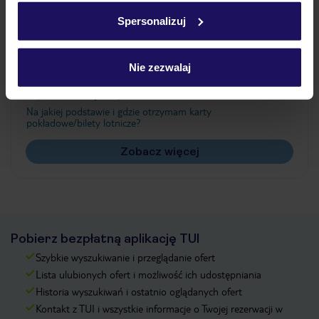
w
polityce plików cookies
oraz
polityce prywatności
.
Spersonalizuj
Często zadawane pytania
Nie zezwalaj
Jak zmienić uczestników/osobę zgłaszającą?
Czy w Hotelu będzie przedstawiciel TUI?
Na jakiej podstawie i gdzie otrzymam karty
pokładowe/bilety lotnicze?
Zobacz więcej
Pobierz bezpłatną aplikację TUI
Szybkie wyszukiwanie i przeglądanie ofert
Lista ulubionych ofert i możliwość ich udostępniania
Historia wyszukiwań i ostatnio oglądanych ofert
Kontakt z TUI i wszystkie informacje o Twojej rezerwacji w