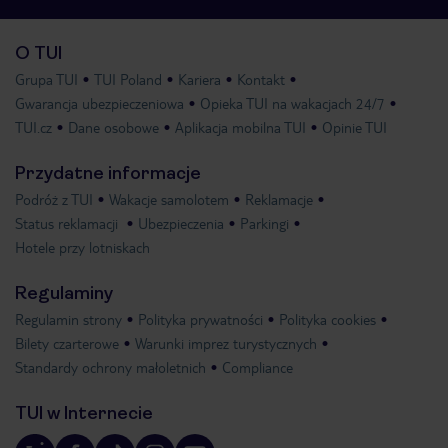
O TUI
Grupa TUI
TUI Poland
Kariera
Kontakt
Gwarancja ubezpieczeniowa
Opieka TUI na wakacjach 24/7
TUI.cz
Dane osobowe
Aplikacja mobilna TUI
Opinie TUI
Przydatne informacje
Podróż z TUI
Wakacje samolotem
Reklamacje
Status reklamacji
Ubezpieczenia
Parkingi
Hotele przy lotniskach
Regulaminy
Regulamin strony
Polityka prywatności
Polityka cookies
Bilety czarterowe
Warunki imprez turystycznych
Standardy ochrony małoletnich
Compliance
TUI w Internecie