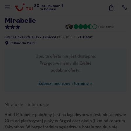
30
1
1
/
18
lat
|
numer
w Polsce
Mirabelle
(160 opinii)
GRECJA
ZAKYNTHOS
ARGASSI
KOD HOTELU
ZTH11007
POKAŻ NA MAPIE
Ups, ta oferta nie jest dostępna.
Przygotowaliśmy dla Ciebie
podobne oferty:
Zobacz inne ceny i terminy
»
Mirabelle
-
informacje
Hotel Mirabelle położony jest na łagodnym wzniesieniu zaledwie
20 m od piaszczystej plaży w Argasi oraz około 3 km od centrum
nute
Zakynthos. W bezpośrednim sąsiedztwie hotelu znajduje się