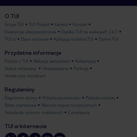
O TUI
Grupa TUI
TUI Poland
Kariera
Kontakt
Gwarancja ubezpieczeniowa
Opieka TUI na wakacjach 24/7
TUI.cz
Dane osobowe
Aplikacja mobilna TUI
Opinie TUI
Przydatne informacje
Podróż z TUI
Wakacje samolotem
Reklamacje
Status reklamacji
Ubezpieczenia
Parkingi
Hotele przy lotniskach
Regulaminy
Regulamin strony
Polityka prywatności
Polityka cookies
Bilety czarterowe
Warunki imprez turystycznych
Standardy ochrony małoletnich
Compliance
TUI w Internecie