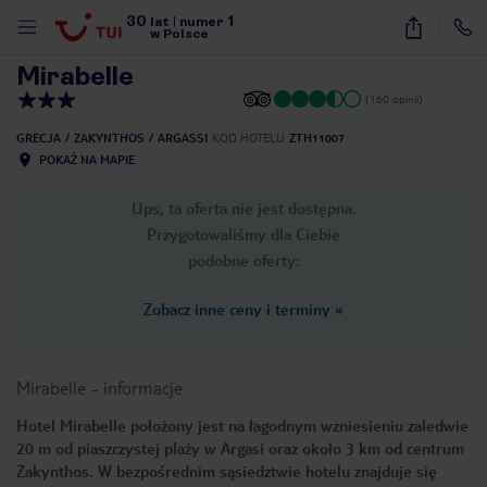
30
1
1
/
18
lat
|
numer
w Polsce
Mirabelle
(160 opinii)
GRECJA
ZAKYNTHOS
ARGASSI
KOD HOTELU
ZTH11007
POKAŻ NA MAPIE
Ups, ta oferta nie jest dostępna.
Przygotowaliśmy dla Ciebie
podobne oferty:
Zobacz inne ceny i terminy
»
Mirabelle
-
informacje
Hotel Mirabelle położony jest na łagodnym wzniesieniu zaledwie
20 m od piaszczystej plaży w Argasi oraz około 3 km od centrum
nute
Zakynthos. W bezpośrednim sąsiedztwie hotelu znajduje się