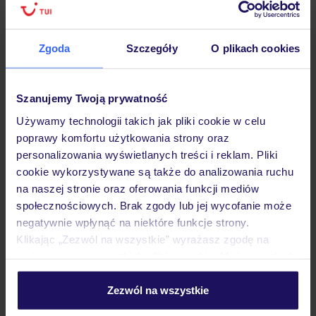
Hotel
Zgoda
Szczegóły
O plikach cookies
Opinie
Szanujemy Twoją prywatność
Używamy technologii takich jak pliki cookie w celu
poprawy komfortu użytkowania strony oraz
Pokoje
personalizowania wyświetlanych treści i reklam. Pliki
cookie wykorzystywane są także do analizowania ruchu
na naszej stronie oraz oferowania funkcji mediów
Wyżywienie
społecznościowych. Brak zgody lub jej wycofanie może
negatywnie wpłynąć na niektóre funkcje strony.
Klikając „Zezwól na wszystkie” wyrażasz zgodę na
Atrakcje
umieszczenie wszystkich plików cookie. Możesz jednak
personalizować swój wybór wchodząc w zakładkę
„Szczegóły”
Zezwól na wszystkie
Ważne informacje
Szczegółowe informacje o plikach cookie znajdziesz