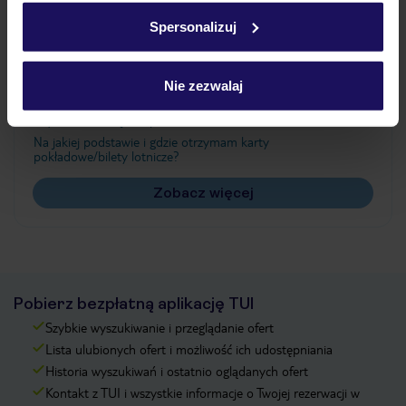
w
polityce plików cookies
oraz
polityce prywatności
.
Spersonalizuj
Często zadawane pytania
Nie zezwalaj
Jak zmienić uczestników/osobę zgłaszającą?
Czy w Hotelu będzie przedstawiciel TUI?
Na jakiej podstawie i gdzie otrzymam karty
pokładowe/bilety lotnicze?
Zobacz więcej
Pobierz bezpłatną aplikację TUI
Szybkie wyszukiwanie i przeglądanie ofert
Lista ulubionych ofert i możliwość ich udostępniania
Historia wyszukiwań i ostatnio oglądanych ofert
Kontakt z TUI i wszystkie informacje o Twojej rezerwacji w