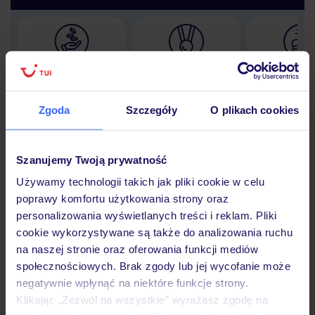
Lider niskich cen
Największe biuro
30 lat w P
podróży w Polsce
Zgoda
Szczegóły
O plikach cookies
Szanujemy Twoją prywatność
Hotel
Używamy technologii takich jak pliki cookie w celu
poprawy komfortu użytkowania strony oraz
personalizowania wyświetlanych treści i reklam. Pliki
Opinie
cookie wykorzystywane są także do analizowania ruchu
na naszej stronie oraz oferowania funkcji mediów
społecznościowych. Brak zgody lub jej wycofanie może
Pokoje
negatywnie wpłynąć na niektóre funkcje strony.
Klikając „Zezwól na wszystkie” wyrażasz zgodę na