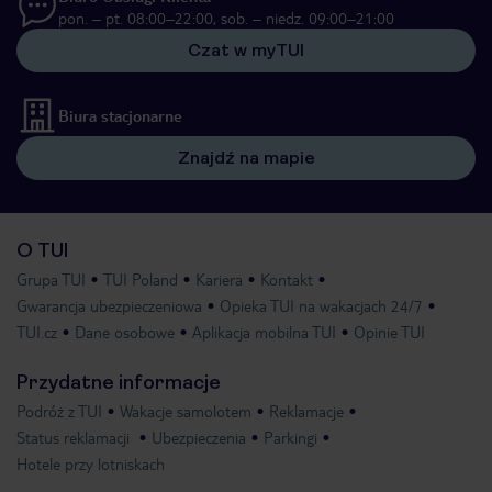
pon. – pt. 08:00–22:00, sob. – niedz. 09:00–21:00
Czat w myTUI
Biura stacjonarne
Znajdź na mapie
O TUI
Grupa TUI
TUI Poland
Kariera
Kontakt
Gwarancja ubezpieczeniowa
Opieka TUI na wakacjach 24/7
TUI.cz
Dane osobowe
Aplikacja mobilna TUI
Opinie TUI
Przydatne informacje
Podróż z TUI
Wakacje samolotem
Reklamacje
Status reklamacji
Ubezpieczenia
Parkingi
Hotele przy lotniskach