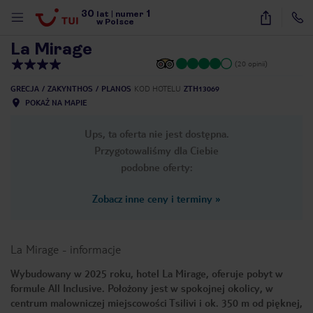
30
1
1
/
21
lat
|
numer
w Polsce
La Mirage
(20 opinii)
GRECJA
ZAKYNTHOS
PLANOS
KOD HOTELU
ZTH13069
POKAŻ NA MAPIE
Ups, ta oferta nie jest dostępna.
Przygotowaliśmy dla Ciebie
podobne oferty:
Zobacz inne ceny i terminy
»
La Mirage
-
informacje
Wybudowany w 2025 roku, hotel La Mirage, oferuje pobyt w
formule All Inclusive. Położony jest w spokojnej okolicy, w
nute
centrum malowniczej miejscowości Tsilivi i ok. 350 m od pięknej,