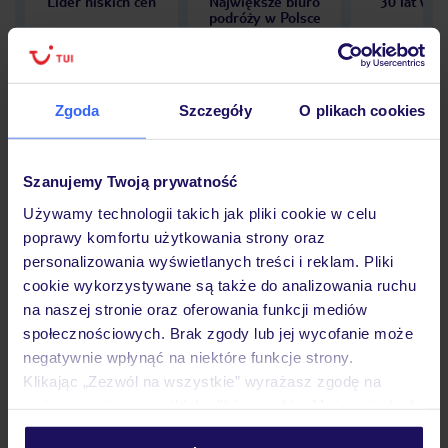
Lider niskich cen
Największe biuro
30 lat w P
podróży w Polsce
Zgoda
Szczegóły
O plikach cookies
Hotel
Szanujemy Twoją prywatność
Używamy technologii takich jak pliki cookie w celu
Opinie
poprawy komfortu użytkowania strony oraz
personalizowania wyświetlanych treści i reklam. Pliki
cookie wykorzystywane są także do analizowania ruchu
Pokoje
na naszej stronie oraz oferowania funkcji mediów
społecznościowych. Brak zgody lub jej wycofanie może
negatywnie wpłynąć na niektóre funkcje strony.
Wyżywienie
Klikając „Zezwól na wszystkie” wyrażasz zgodę na
umieszczenie wszystkich plików cookie. Możesz jednak
personalizować swój wybór wchodząc w zakładkę
Atrakcje