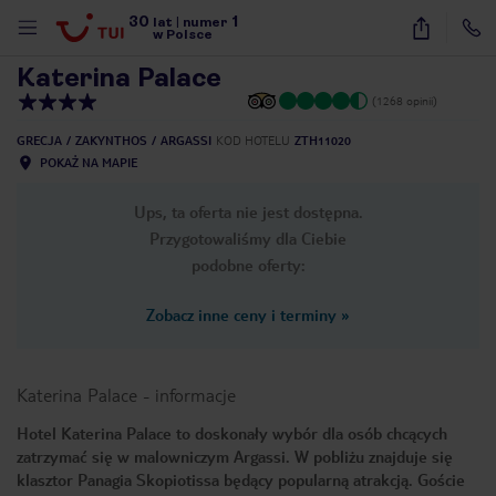
30
1
1
/
44
lat
|
numer
w Polsce
Katerina Palace
(1268 opinii)
GRECJA
ZAKYNTHOS
ARGASSI
KOD HOTELU
ZTH11020
POKAŻ NA MAPIE
Ups, ta oferta nie jest dostępna.
Przygotowaliśmy dla Ciebie
podobne oferty:
Zobacz inne ceny i terminy
»
Katerina Palace
-
informacje
Hotel Katerina Palace to doskonały wybór dla osób chcących
zatrzymać się w malowniczym Argassi. W pobliżu znajduje się
nute
klasztor Panagia Skopiotissa będący popularną atrakcją. Goście