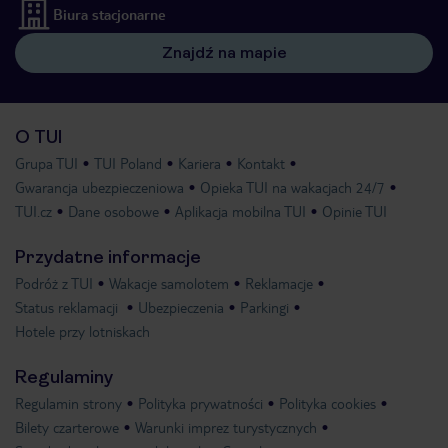
Biura stacjonarne
Znajdź na mapie
O TUI
Grupa TUI
TUI Poland
Kariera
Kontakt
Gwarancja ubezpieczeniowa
Opieka TUI na wakacjach 24/7
TUI.cz
Dane osobowe
Aplikacja mobilna TUI
Opinie TUI
Przydatne informacje
Podróż z TUI
Wakacje samolotem
Reklamacje
Status reklamacji
Ubezpieczenia
Parkingi
Hotele przy lotniskach
Regulaminy
Regulamin strony
Polityka prywatności
Polityka cookies
Bilety czarterowe
Warunki imprez turystycznych