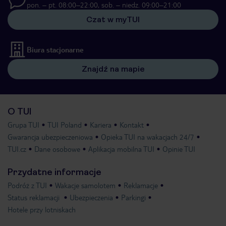
pon. – pt. 08:00–22:00, sob. – niedz. 09:00–21:00
Czat w myTUI
Biura stacjonarne
Znajdź na mapie
O TUI
Grupa TUI
TUI Poland
Kariera
Kontakt
Gwarancja ubezpieczeniowa
Opieka TUI na wakacjach 24/7
TUI.cz
Dane osobowe
Aplikacja mobilna TUI
Opinie TUI
Przydatne informacje
Podróż z TUI
Wakacje samolotem
Reklamacje
Status reklamacji
Ubezpieczenia
Parkingi
Hotele przy lotniskach