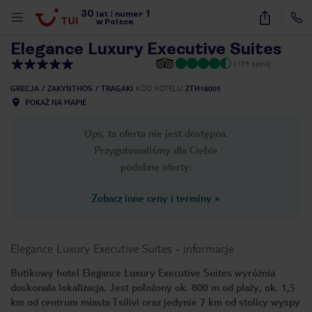
30
1
1
/
40
lat
|
numer
w Polsce
Elegance Luxury Executive Suites
(159 opinii)
GRECJA
ZAKYNTHOS
TRAGAKI
KOD HOTELU
ZTH18005
POKAŻ NA MAPIE
Ups, ta oferta nie jest dostępna.
Przygotowaliśmy dla Ciebie
podobne oferty:
Zobacz inne ceny i terminy
»
Elegance Luxury Executive Suites
-
informacje
Butikowy hotel Elegance Luxury Executive Suites wyróżnia
doskonała lokalizacja. Jest położony ok. 800 m od plaży, ok. 1,5
nute
km od centrum miasta Tsilivi oraz jedynie 7 km od stolicy wyspy