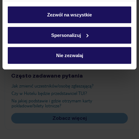
Wyżywienie
personalizować swój wybór wchodząc w zakładkę
„Szczegóły”
Zezwól na wszystkie
Szczegółowe informacje o plikach cookie znajdziesz
Atrakcje
w
polityce plików cookies
oraz
polityce prywatności
.
Spersonalizuj
Ważne informacje
Nie zezwalaj
Często zadawane pytania
Jak zmienić uczestników/osobę zgłaszającą?
Czy w Hotelu będzie przedstawiciel TUI?
Na jakiej podstawie i gdzie otrzymam karty
pokładowe/bilety lotnicze?
Zobacz więcej