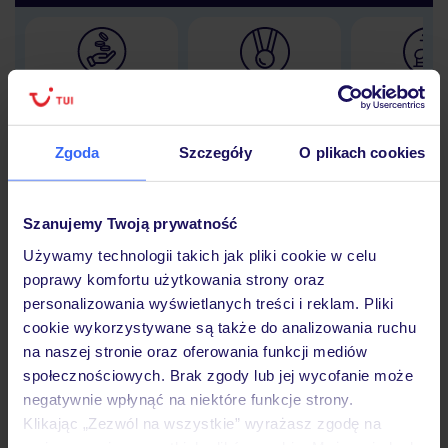
Lider niskich cen
Największe biuro
30 lat w P
podróży w Polsce
Zgoda
Szczegóły
O plikach cookies
Szanujemy Twoją prywatność
Hotel
Używamy technologii takich jak pliki cookie w celu
poprawy komfortu użytkowania strony oraz
personalizowania wyświetlanych treści i reklam. Pliki
Opinie
cookie wykorzystywane są także do analizowania ruchu
na naszej stronie oraz oferowania funkcji mediów
społecznościowych. Brak zgody lub jej wycofanie może
Pokoje
negatywnie wpłynąć na niektóre funkcje strony.
Klikając „Zezwól na wszystkie” wyrażasz zgodę na
umieszczenie wszystkich plików cookie. Możesz jednak