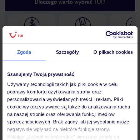
Dlaczego warto wybrać TUI?
Lider niskich cen
Największe biuro
30 lat w P
podróży w Polsce
Zgoda
Szczegóły
O plikach cookies
Szanujemy Twoją prywatność
Hotel
Używamy technologii takich jak pliki cookie w celu
poprawy komfortu użytkowania strony oraz
personalizowania wyświetlanych treści i reklam. Pliki
Opinie
cookie wykorzystywane są także do analizowania ruchu
na naszej stronie oraz oferowania funkcji mediów
społecznościowych. Brak zgody lub jej wycofanie może
Pokoje
negatywnie wpłynąć na niektóre funkcje strony.
Klikając „Zezwól na wszystkie” wyrażasz zgodę na