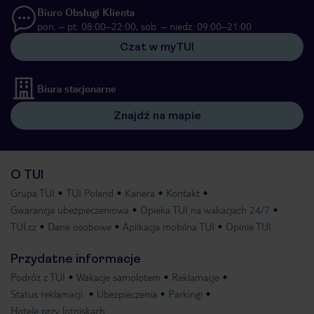
Biuro Obsługi Klienta
pon. – pt. 08:00–22:00, sob. – niedz. 09:00–21:00
Czat w myTUI
Biura stacjonarne
Znajdź na mapie
O TUI
Grupa TUI
TUI Poland
Kariera
Kontakt
Gwarancja ubezpieczeniowa
Opieka TUI na wakacjach 24/7
TUI.cz
Dane osobowe
Aplikacja mobilna TUI
Opinie TUI
Przydatne informacje
Podróż z TUI
Wakacje samolotem
Reklamacje
Status reklamacji
Ubezpieczenia
Parkingi
Hotele przy lotniskach