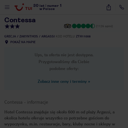
30
1
1
/
47
lat
|
numer
w Polsce
Contessa
(1126 opinii)
GRECJA
ZAKYNTHOS
ARGASSI
KOD HOTELU
ZTH11008
POKAŻ NA MAPIE
Ups, ta oferta nie jest dostępna.
Przygotowaliśmy dla Ciebie
podobne oferty:
Zobacz inne ceny i terminy
»
Contessa
-
informacje
Hotel Contessa znajduje się około 600 m od plaży Argassi, a
okolica hotelu oferuje wszystko co potrzebne gościom do
nute
wypoczynku, m.in. restauracje, bary, kluby nocne i sklepy w