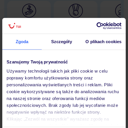
Lider niskich cen
Największe biuro
30 lat w P
podróży w Polsce
Zgoda
Szczegóły
O plikach cookies
Hotel
Szanujemy Twoją prywatność
Używamy technologii takich jak pliki cookie w celu
poprawy komfortu użytkowania strony oraz
Opinie
personalizowania wyświetlanych treści i reklam. Pliki
cookie wykorzystywane są także do analizowania ruchu
na naszej stronie oraz oferowania funkcji mediów
Pokoje
społecznościowych. Brak zgody lub jej wycofanie może
negatywnie wpłynąć na niektóre funkcje strony.
Klikając „Zezwól na wszystkie” wyrażasz zgodę na
Wyżywienie
umieszczenie wszystkich plików cookie. Możesz jednak