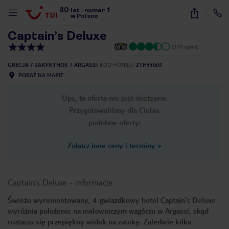
30
1
1
/
36
lat
|
numer
w Polsce
Captain’s Deluxe
(390 opinii)
GRECJA
ZAKYNTHOS
ARGASSI
KOD HOTELU
ZTH11005
POKAŻ NA MAPIE
Ups, ta oferta nie jest dostępna.
Przygotowaliśmy dla Ciebie
podobne oferty:
Zobacz inne ceny i terminy
»
Captain’s Deluxe
-
informacje
Świeżo wyremontowany, 4-gwiazdkowy hotel Captain’s Deluxe
wyróżnia położenie na malowniczym wzgórzu w Argassi, skąd
nute
roztacza się przepiękny widok na zatokę. Zaledwie kilka