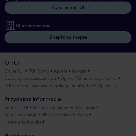
Czat w myTUI
Biura stacjonarne
Znajdź na mapie
O TUI
Grupa TUI
TUI Poland
Kariera
Kontakt
Gwarancja ubezpieczeniowa
Opieka TUI na wakacjach 24/7
TUI.cz
Dane osobowe
Aplikacja mobilna TUI
Opinie TUI
Przydatne informacje
Podróż z TUI
Wakacje samolotem
Reklamacje
Status reklamacji
Ubezpieczenia
Parkingi
Hotele przy lotniskach
Regulaminy