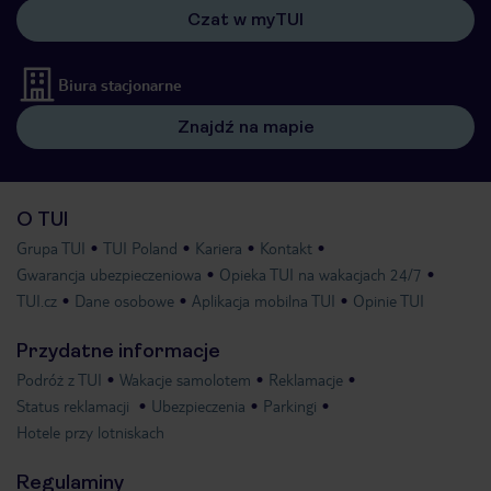
Czat w myTUI
Biura stacjonarne
Znajdź na mapie
O TUI
Grupa TUI
TUI Poland
Kariera
Kontakt
Gwarancja ubezpieczeniowa
Opieka TUI na wakacjach 24/7
TUI.cz
Dane osobowe
Aplikacja mobilna TUI
Opinie TUI
Przydatne informacje
Podróż z TUI
Wakacje samolotem
Reklamacje
Status reklamacji
Ubezpieczenia
Parkingi
Hotele przy lotniskach
Regulaminy