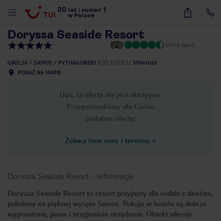
30
1
1
/
46
lat
|
numer
w Polsce
Doryssa Seaside Resort
(1075 opinii)
GRECJA
SAMOS
PYTHAGOREIO
KOD HOTELU
SMI41020
POKAŻ NA MAPIE
Ups, ta oferta nie jest dostępna.
Przygotowaliśmy dla Ciebie
podobne oferty:
Zobacz inne ceny i terminy
»
Doryssa Seaside Resort
-
informacje
Doryssa Seaside Resort to resort przyjazny dla rodzin z dziećmi,
położony na pięknej wyspie Samos. Pokoje w hotelu są dobrze
nute
wyposażone, jasne i oryginalnie urządzone. Obiekt oferuje