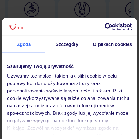
Lider niskich cen
Największe biuro
30 lat w P
podróży w Polsce
Zgoda
Szczegóły
O plikach cookies
Hotel
Szanujemy Twoją prywatność
Używamy technologii takich jak pliki cookie w celu
poprawy komfortu użytkowania strony oraz
Opinie
personalizowania wyświetlanych treści i reklam. Pliki
cookie wykorzystywane są także do analizowania ruchu
na naszej stronie oraz oferowania funkcji mediów
Pokoje
społecznościowych. Brak zgody lub jej wycofanie może
negatywnie wpłynąć na niektóre funkcje strony.
Klikając „Zezwól na wszystkie” wyrażasz zgodę na
Wyżywienie
umieszczenie wszystkich plików cookie. Możesz jednak