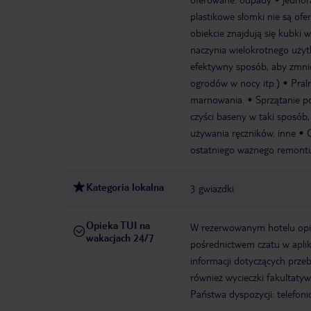
plastikowe słomki nie są ofe
obiekcie znajdują się kubki
naczynia wielokrotnego uży
efektywny sposób, aby zmnie
ogrodów w nocy itp.)
Pral
marnowania.
Sprzątanie po
czyści baseny w taki sposób
używania ręczników. inne
ostatniego ważnego remont
Kategoria lokalna
3 gwiazdki
Opieka TUI na
W rezerwowanym hotelu opiek
wakacjach 24/7
pośrednictwem czatu w aplik
informacji dotyczących prze
również wycieczki fakultaty
Państwa dyspozycji: telefon