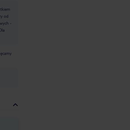
atkiem
ży od
owych -
Dla
chęcamy