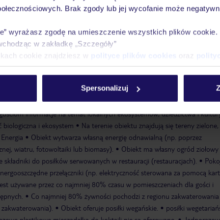
połecznościowych. Brak zgody lub jej wycofanie może negatywni
ie” wyrażasz zgodę na umieszczenie wszystkich plików cookie
wchodząc w zakładkę „Szczegóły”
ólny salon/TV
ogród, taras słoneczny
basen: maj - listopad; sezonowy
ikach cookie znajdziesz w
polityce plików cookies
oraz
polity
płaty, na zewnątrz
internet: WLAN/WiFi, w miejscach publicznych: bezpłat
Zwierzęta domowe nie są akceptowane
Parking: Parking (w zależności
Spersonalizuj
Z
bez opłat
Pokoje: 15
Cel i społeczność
Obiekt wspiera lokalne organi
 społeczne (np. poprzez darowizny finansowe, sponsoring lub darowizny
gościom informacje na temat lokalnych ekosystemów, dziedzictwa i kultur
ć biologiczna i ekosystem
Na terenie obiektu znajdują się tereny zielone,
 Energia
Obiekt wytwarza własną energię odnawialną (np. poprzez
nej, wiatru, fotowoltaiki lub biomasy).
Obiekt ma własny ogród ziołowy
je składniki do posiłków serwowanych w restauracji (restauracjach).
Poko
ergooszczędne przełączniki (np. elektryczność sterowana za pomocą kar
est używane przez co najmniej 80% czasu w pomieszczeniach dla gości i
tępnych.
Co najmniej 80% żywności pochodzi z regionu zakwaterowania
 zakwaterowania).
Obiekt oferuje posiłki wegańskie.
posiłki wegetariań
azowe plastikowe mieszadełka do koktajli nie są oferowane.
Jednorazow