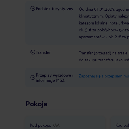
Podatek turystyczny
Od dnia 01.01.2025, zgodnie
klimatycznym. Opłaty należ
kategorii lokalnej hotelu/k
ok. 5 € za pokój/noc4-gwia
apartamentów - ok. 2 € za po
Transfer
Transfer (przejazd) na trasi
do zakupu transferu jako us
Przepisy wjazdowe i
Zapoznaj się z przepisami w
informacje MSZ
Pokoje
Kod pokoju
:
7AA
Kod po