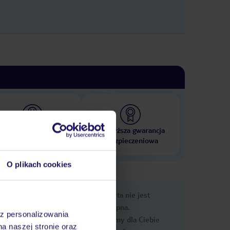
 000 hoteli w ponad 50
Najwyższa gwarancja
krajach
ubezpieczeniowa
O plikach cookies
nformacje
Ups, ta oferta nie jest
dostępna.
az personalizowania
Przygotowaliśmy dla Ciebie
na naszej stronie oraz