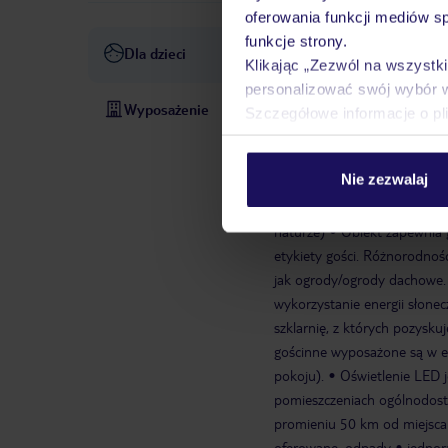
oferowania funkcji mediów s
funkcje strony.
Dla dzieci
Plac zabaw dla dzieci
Klikając „Zezwól na wszystk
personalizować swój wybór 
Wyposażenie
recepcja, sejf hotelowy
wsp
Szczegółowe informacje o pl
sprzyjającej pogodzie, bez o
recepcji/lobby, przy basenie
Nie zezwalaj
dostępności), niestrzeżony: 
charytatywne lub wydarzenia
naturze)
Obiekt zapewnia 
etykiety gości. Różnorodnoś
jak ogrody/ogrody dachowe.
wykorzystanie energii słonecz
szklarnię, z których pozysku
gościnne wyposażone są w en
pokoju).
Oświetlenie LED j
pomieszczeniach ogólnodos
promieniu 50 km od miejsca
oferowane. odpady
jednor