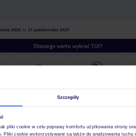
etnia 2026
do
31 października 2026
Dlaczego warto wybrać TUI?
óży
Tylko u nas opieka na
10
30 lat w Polsce
wakacjach 24/7
Szczegóły
Pokoje
Wyżywienie
Atrakcje
Ważne i
ść
jak pliki cookie w celu poprawy komfortu użytkowania strony or
m. Pliki cookie wykorzystywane są także do analizowania ruchu 