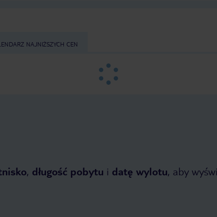
LENDARZ NAJNIŻSZYCH CEN
tnisko
,
długość pobytu
i
datę wylotu
, aby wyświe