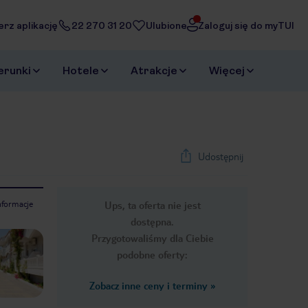
erz aplikację
22 270 31 20
Ulubione
Zaloguj się do myTUI
erunki
Hotele
Atrakcje
Więcej
Udostępnij
nformacje
Ups, ta oferta nie jest
1
/
19
dostępna.
Next slide
Przygotowaliśmy dla Ciebie
podobne oferty:
Zobacz inne ceny i terminy
»