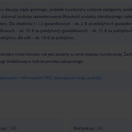
 z decyzją rządu greckiego, podatek turystyczny zostanie zastąpiony pod
y dokonać podczas zakwaterowania.Wysokość podatku klimatycznego zale
watery. Dla obiektów:1- i 2-gwiazdkowych - ok. 2 € za pokój/noc3-gwiazdk
zdkowych - ok. 10 € za pokój/noc5-gwiazdkowych - ok. 15 € za pokój/noc
kój/noc, dla willi - ok. 10 € za pokój/noc.
e lotnisko-hotel-lotnisko nie jest zawarty w cenie imprezy turystycznej. Za
ługi dodatkowej w trakcie procesu zakupowego.
jazdowymi i informacjami MSZ dotyczącymi kraju podróży
.
koju
:
7AB
Kod pokoju
:
7AC