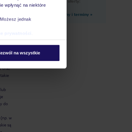
podobne oferty:
e wpłynąć na niektóre
Zobacz inne ceny i terminy
»
. Możesz jednak
; przy
ce prywatności
.
nie, w
 od
ezwól na wszystkie
zacje
 w
y oraz
 takie
 lub
je
ty do
 (np. w
skie są
e