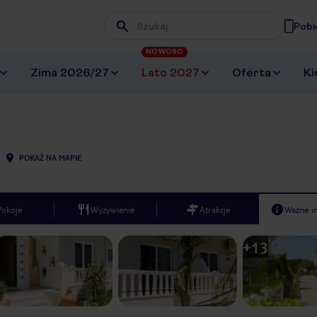
Pobi
Wpisz frazę, której szukasz
NOWOŚĆ
Zima 2026/27
Lato 2027
Oferta
Ki
POKAŻ NA MAPIE
Pokoje
Wyżywienie
Atrakcje
Ważne i
+
13