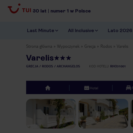
30
lat
|
numer
1
w Polsce
Last Minute
All Inclusive
Lato 2026
Strona główna
Wypoczynek
Grecja
Rodos
Varelis
Varelis
GRECJA
RODOS
ARCHANGELOS
KOD HOTELU
RHO31001
Hotel
top
Previous slide