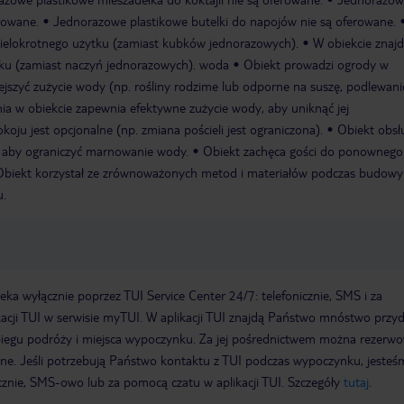
rowane.
Jednorazowe plastikowe butelki do napojów nie są oferowane.
 wielokrotnego użytku (zamiast kubków jednorazowych).
W obiekcie znajd
tku (zamiast naczyń jednorazowych). woda
Obiekt prowadzi ogrody w
jszyć zużycie wody (np. rośliny rodzime lub odporne na suszę, podlewani
nia w obiekcie zapewnia efektywne zużycie wody, aby uniknąć jej
koju jest opcjonalne (np. zmiana pościeli jest ograniczona).
Obiekt obsłu
, aby ograniczyć marnowanie wody.
Obiekt zachęca gości do ponownego
Obiekt korzystał ze zrównoważonych metod i materiałów podczas budowy
u.
a wyłącznie poprzez TUI Service Center 24/7: telefonicznie, SMS i za
acji TUI w serwisie myTUI. W aplikacji TUI znajdą Państwo mnóstwo przy
biegu podróży i miejsca wypoczynku. Za jej pośrednictwem można rezerw
wne. Jeśli potrzebują Państwo kontaktu z TUI podczas wypoczynku, jeste
icznie, SMS-owo lub za pomocą czatu w aplikacji TUI. Szczegóły
tutaj
.