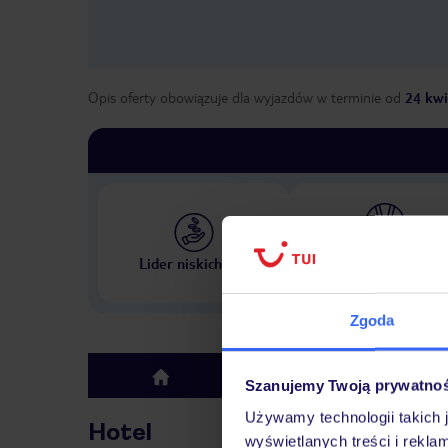
Opis oferty obowiązuje dla wyjazdów w terminie
od
24 kwi
Największe biuro podr
Lider niskich cen
w Polsce
Zgoda
Hotel
top
Szanujemy Twoją prywatno
Używamy technologii takich 
Hotel
wyświetlanych treści i rekla