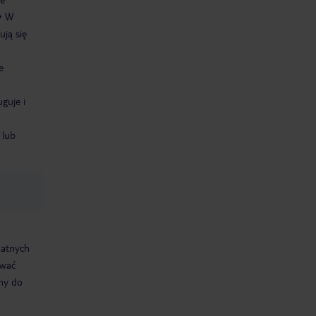
W
ują się
e
guje i
 lub
datnych
ować
śmy do