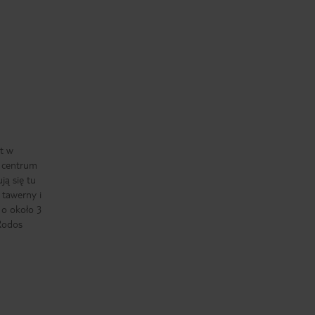
st w
d centrum
ją się tu
e tawerny i
 o około 3
Rodos