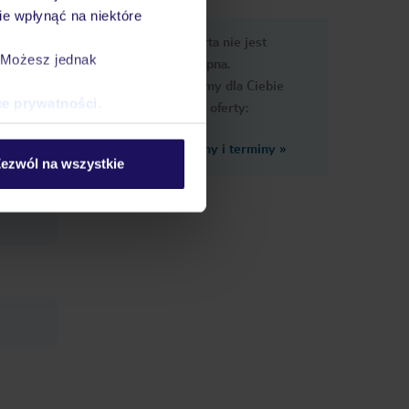
e wpłynąć na niektóre
e
Ups, ta oferta nie jest
macje
. Możesz jednak
dostępna.
Przygotowaliśmy dla Ciebie
ce prywatności
.
podobne oferty:
Zobacz inne ceny i terminy
»
,
ezwól na wszystkie
 opłatą,
busem w