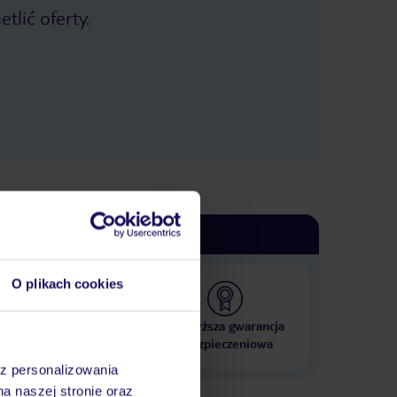
wykupioną całodzienną wycieczkę,
tlić oferty.
hotel nie przygotuje suchego
prowiantu. Plaże są kamieniste i
brzydkie, warto wziąć specjalne buty,
wypożyczenie 2 leżaków i parasola -
10 euro. Hotel faktycznie pośrodku
niczego, ale ma to swój urok,
najbardziej słychać cykady. Do
lotniska jest ok 15 min. samochodem,
więc można sobie zarezerwować
wcześniej samochód on-line z
wypożyczalni na lotnisku. Klimatyzacja
w 1 pokoju sama się wyłączała oo
paru minutach, jako że zmuszona
byłam zmienić pokój, w kolejnym nie
było juz tego problemu, ale była
znowu zamontowana na wprost łóżka,
co nie jest zbyt komfortowe.
O plikach cookies
 000 hoteli w ponad 50
Najwyższa gwarancja
krajach
ubezpieczeniowa
az personalizowania
na naszej stronie oraz