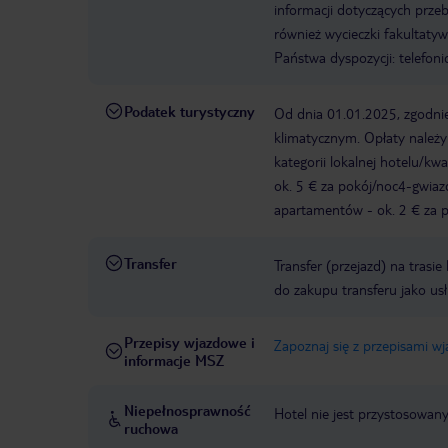
informacji dotyczących prze
również wycieczki fakultaty
Państwa dyspozycji: telefon
Podatek turystyczny
Od dnia 01.01.2025, zgodnie
klimatycznym. Opłaty należ
kategorii lokalnej hotelu/k
ok. 5 € za pokój/noc4-gwia
apartamentów - ok. 2 € za po
Transfer
Transfer (przejazd) na trasi
do zakupu transferu jako us
Przepisy wjazdowe i
Zapoznaj się z przepisami w
informacje MSZ
Niepełnosprawność
Hotel nie jest przystosowan
ruchowa