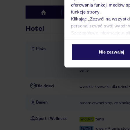
oferowania funkcji mediów s
funkcje strony.
Hotel
Opinie
top
Klikając „Zezwól na wszystk
personalizować swój wybór 
Hotel
Szczegółowe informacje o pl
Plaża
ok. 1,3 km od plaży Theologos
Nie zezwalaj
dostępność nie jest gwarant
dostępność nie jest gwarant
cenie
Dla dzieci
wysokie krzesełka dla dzieci
Basen
basen: zewnętrzny, ze słodk
Sport i Wellness
tenis
W CENIE
rowery
tenis stoł
PŁATNE