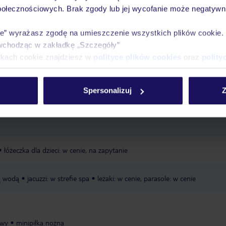
połecznościowych. Brak zgody lub jej wycofanie może negatywni
Ważn
Pokoje
Wyżywienie
Atrakcje
infor
ie” wyrażasz zgodę na umieszczenie wszystkich plików cookie
wchodząc w zakładkę „Szczegóły”
ikach cookie znajdziesz w
polityce plików cookies
oraz
polity
; transfer wliczony w all inclusive
żwirowo-kamienista
leżaki za opłatą
Spersonalizuj
Z
owana, zależna od decyzji hotelu lub dostawcy zewnętrznego
parasole za
owana, zależna od decyzji hotelu lub dostawcy zewnętrznego
transfer 
łóżeczka dla dzieci: w cenie, na zapytanie
ą wodą
jacuzzi: w strefie spa
leżaki: w cenie, parasole: w cenie
owy
minipiłka nożna