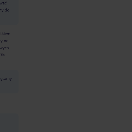
ować
śmy do
atkiem
ży od
owych -
Dla
chęcamy