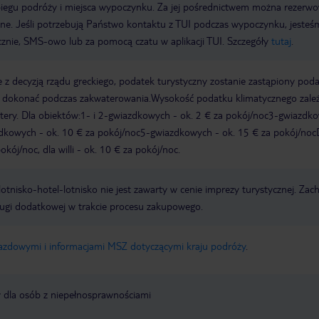
biegu podróży i miejsca wypoczynku. Za jej pośrednictwem można rezerw
wne. Jeśli potrzebują Państwo kontaktu z TUI podczas wypoczynku, jeste
icznie, SMS-owo lub za pomocą czatu w aplikacji TUI. Szczegóły
tutaj
.
 z decyzją rządu greckiego, podatek turystyczny zostanie zastąpiony pod
y dokonać podczas zakwaterowania.Wysokość podatku klimatycznego zale
watery. Dla obiektów:1- i 2-gwiazdkowych - ok. 2 € za pokój/noc3-gwiazdk
zdkowych - ok. 10 € za pokój/noc5-gwiazdkowych - ok. 15 € za pokój/noc
kój/noc, dla willi - ok. 10 € za pokój/noc.
e lotnisko-hotel-lotnisko nie jest zawarty w cenie imprezy turystycznej. Za
ługi dodatkowej w trakcie procesu zakupowego.
jazdowymi i informacjami MSZ dotyczącymi kraju podróży
.
y dla osób z niepełnosprawnościami