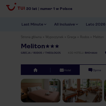
30
lat
|
numer
1
w Polsce
Last Minute
All Inclusive
Lato 2026
Strona główna
Wypoczynek
Grecja
Rodos
Meliton
Meliton
GRECJA
RODOS
THEOLOGOS
KOD HOTELU
RHO10020
Hotel
Opinie
top
Previous slide