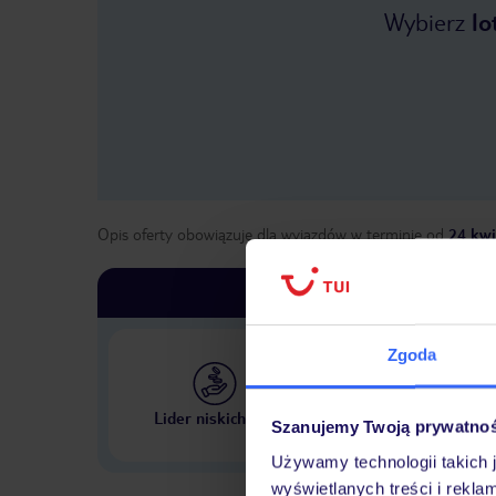
Wybierz
lo
Opis oferty obowiązuje dla wyjazdów w terminie
od
24 kwi
Zgoda
Największe biuro podr
Lider niskich cen
Szanujemy Twoją prywatno
w Polsce
Używamy technologii takich 
wyświetlanych treści i rekla