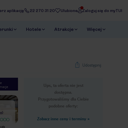
erz aplikację
22 270 31 20
Ulubione
Zaloguj się do myTUI
erunki
Hotele
Atrakcje
Więcej
Udostępnij
e
Ups, ta oferta nie jest
macje
1
/
35
dostępna.
Next slide
Przygotowaliśmy dla Ciebie
podobne oferty:
ie
)
Zobacz inne ceny i terminy
»
Wyjątkowy
Byłam na all inclusive, hotel czysty,
Właśnie wróciłam,bardzo miło
cała
ale jedzenie bardzo monotonne, nie
spędziliśmy pobyt. Pracownicy są