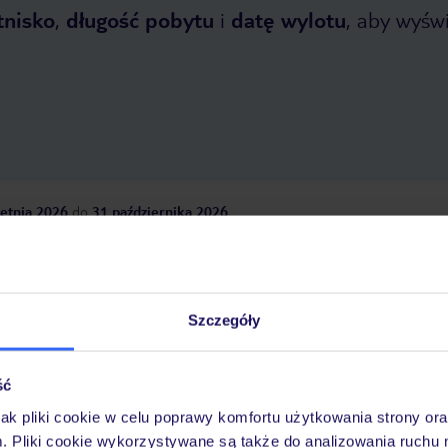
tnisko
,
długość pobytu
i
datę wylotu
, aby wyświe
etnia 2026
do
31 października 2026
Dlaczego warto wybrać TUI?
Szczegóły
óży
Tylko u nas opieka na
10
30 lat w Polsce
ść
wakacjach 24/7
jak pliki cookie w celu poprawy komfortu użytkowania strony or
m. Pliki cookie wykorzystywane są także do analizowania ruchu 