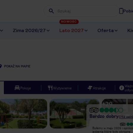
Pobi
Wpisz frazę, której szukasz
NOWOŚĆ
Zima 2026/27
Lato 2027
Oferta
Ki
POKAŻ NA MAPIE
Ważn
Pokoje
Wyżywienie
Atrakcje
infor
+
29
Bardzo dobry
(
752
opin
Wyjątkowy
Byliśmy w maju 2026 i oprócz
My szukasz miejsca, które będzie
jedzenia które było okropne , 
spokojne z dala od tłoku, ale za to