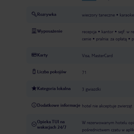
Rozrywka
wieczory taneczne
karaoke
Wyposażenie
recepcja
kantor
sejf: w r
cenie
pralnia: za opłatą
p
Karty
Visa, MasterCard
Liczba pokojów
71
Kategoria lokalna
3 gwiazdki
Dodatkowe informacje
hotel nie akceptuje zwierząt
Opieka TUI na
W rezerwowanym hotelu opiek
wakacjach 24/7
pośrednictwem czatu w aplik