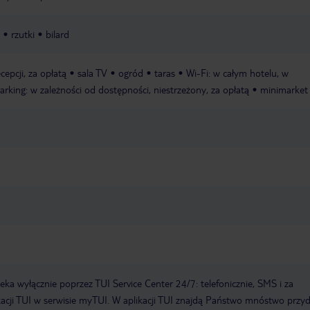
rzutki
bilard
ecepcji, za opłatą
sala TV
ogród
taras
Wi-Fi: w całym hotelu, w
arking: w zależności od dostępności, niestrzeżony, za opłatą
minimarket
a wyłącznie poprzez TUI Service Center 24/7: telefonicznie, SMS i za
acji TUI w serwisie myTUI. W aplikacji TUI znajdą Państwo mnóstwo przy