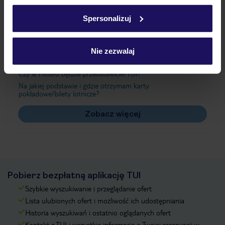
Ważne informacje
w
polityce plików cookies
oraz
polityce prywatności
.
Spersonalizuj
Często zadawane pytania
Nie zezwalaj
Jak zmienić uczestników/osobę zgłaszającą?
Czy w Hotelu będzie przedstawiciel TUI?
Na jakiej podstawie i gdzie otrzymam karty
pokładowe/bilety lotnicze?
Zobacz więcej
Pobierz bezpłatną aplikację TUI
Szybkie wyszukiwanie i przeglądanie ofert
Lista ulubionych ofert i możliwość ich udostępniania
Historia wyszukiwań i ostatnio oglądanych ofert
Kontakt z TUI i wszystkie informacje o Twojej rezerwacji w