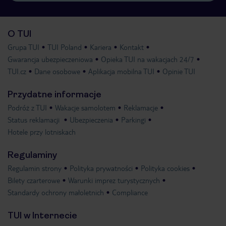
O TUI
Grupa TUI
TUI Poland
Kariera
Kontakt
Gwarancja ubezpieczeniowa
Opieka TUI na wakacjach 24/7
TUI.cz
Dane osobowe
Aplikacja mobilna TUI
Opinie TUI
Przydatne informacje
Podróż z TUI
Wakacje samolotem
Reklamacje
Status reklamacji
Ubezpieczenia
Parkingi
Hotele przy lotniskach
Regulaminy
Regulamin strony
Polityka prywatności
Polityka cookies
Bilety czarterowe
Warunki imprez turystycznych
Standardy ochrony małoletnich
Compliance
TUI w Internecie