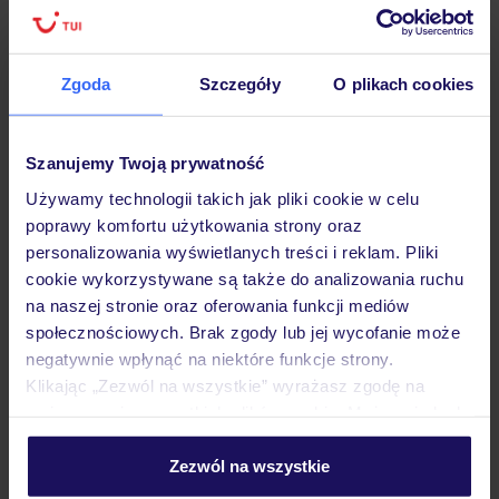
Zgoda
Szczegóły
O plikach cookies
Hotel
Szanujemy Twoją prywatność
Opinie
Używamy technologii takich jak pliki cookie w celu
poprawy komfortu użytkowania strony oraz
Pokoje
personalizowania wyświetlanych treści i reklam. Pliki
cookie wykorzystywane są także do analizowania ruchu
na naszej stronie oraz oferowania funkcji mediów
Wyżywienie
społecznościowych. Brak zgody lub jej wycofanie może
negatywnie wpłynąć na niektóre funkcje strony.
Klikając „Zezwól na wszystkie” wyrażasz zgodę na
umieszczenie wszystkich plików cookie. Możesz jednak
Atrakcje
personalizować swój wybór wchodząc w zakładkę
„Szczegóły”
Zezwól na wszystkie
Szczegółowe informacje o plikach cookie znajdziesz