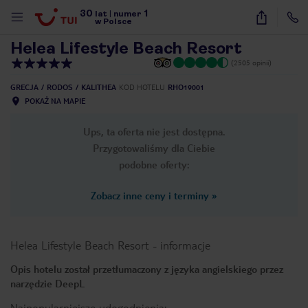
30
1
1
/
92
lat
|
numer
w Polsce
Helea Lifestyle Beach Resort
(2505 opinii)
GRECJA
RODOS
KALITHEA
KOD HOTELU
RHO19001
POKAŻ NA MAPIE
Ups, ta oferta nie jest dostępna.
Przygotowaliśmy dla Ciebie
podobne oferty:
Zobacz inne ceny i terminy
»
Helea Lifestyle Beach Resort
-
informacje
Opis hotelu został przetłumaczony z języka angielskiego przez
narzędzie DeepL
nute
Najpopularniejsze udogodnienia: