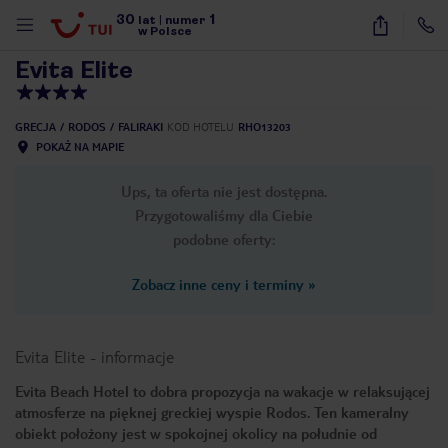
30
1
1
/
28
lat
|
numer
w Polsce
Evita Elite
GRECJA
RODOS
FALIRAKI
KOD HOTELU
RHO13203
POKAŻ NA MAPIE
Ups, ta oferta nie jest dostępna.
Przygotowaliśmy dla Ciebie
podobne oferty:
Zobacz inne ceny i terminy
»
Evita Elite
-
informacje
Evita Beach Hotel to dobra propozycja na wakacje w relaksującej
atmosferze na pięknej greckiej wyspie Rodos. Ten kameralny
nute
obiekt położony jest w spokojnej okolicy na południe od