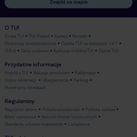
Znajdź na mapie
O TUI
Grupa TUI
TUI Poland
Kariera
Kontakt
Gwarancja ubezpieczeniowa
Opieka TUI na wakacjach 24/7
TUI.cz
Dane osobowe
Aplikacja mobilna TUI
Opinie TUI
Przydatne informacje
Podróż z TUI
Wakacje samolotem
Reklamacje
Status reklamacji
Ubezpieczenia
Parkingi
Hotele przy lotniskach
Regulaminy
Regulamin strony
Polityka prywatności
Polityka cookies
Bilety czarterowe
Warunki imprez turystycznych
Standardy ochrony małoletnich
Compliance