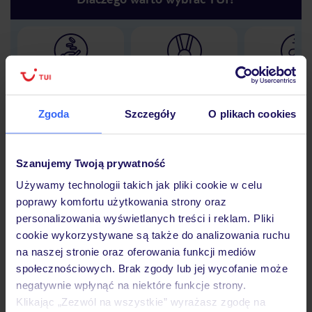
Lider niskich cen
Największe biuro
30 lat w P
podróży w Polsce
Zgoda
Szczegóły
O plikach cookies
Szanujemy Twoją prywatność
Hotel
Używamy technologii takich jak pliki cookie w celu
poprawy komfortu użytkowania strony oraz
personalizowania wyświetlanych treści i reklam. Pliki
Opinie
cookie wykorzystywane są także do analizowania ruchu
na naszej stronie oraz oferowania funkcji mediów
społecznościowych. Brak zgody lub jej wycofanie może
Pokoje
negatywnie wpłynąć na niektóre funkcje strony.
Klikając „Zezwól na wszystkie” wyrażasz zgodę na