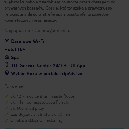
większości pokoje z widokiem na morze oraz z dostępem do
prywatnych basenów. Goście, którzy szukają prawdziwego
relaksu, znajdą go w strefie spa z bogatą ofertą zabiegów
kosmetycznych oraz masaży.
Najpopularniejsze udogodnienia:
Darmowe Wi-Fi
Hotel 16+
Spa
TUI Service Center 24/7 + TUI App
Wybór Roku w portalu TripAdvisor
Położenie:
ok. 12 km od centrum miasta Rodos
ok. 3 km od miejscowości Faliraki
ok. 600 m od plaży
czas dojazdu z lotniska ok. 30 min
w pobliżu sklepów i restauracji