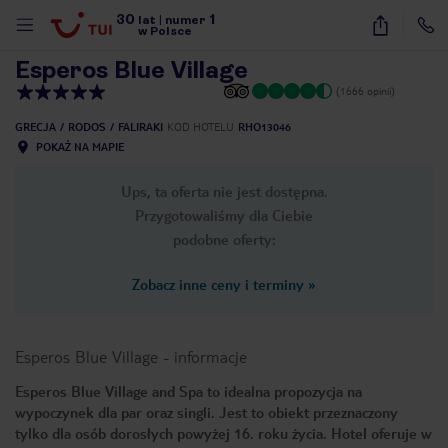
30
1
1
/
43
lat
|
numer
w Polsce
Esperos Blue Village
(1666 opinii)
GRECJA
RODOS
FALIRAKI
KOD HOTELU
RHO13046
POKAŻ NA MAPIE
Ups, ta oferta nie jest dostępna.
Przygotowaliśmy dla Ciebie
podobne oferty:
Zobacz inne ceny i terminy
»
Esperos Blue Village
-
informacje
Esperos Blue Village and Spa to idealna propozycja na
wypoczynek dla par oraz singli. Jest to obiekt przeznaczony
nute
tylko dla osób dorosłych powyżej 16. roku życia. Hotel oferuje w