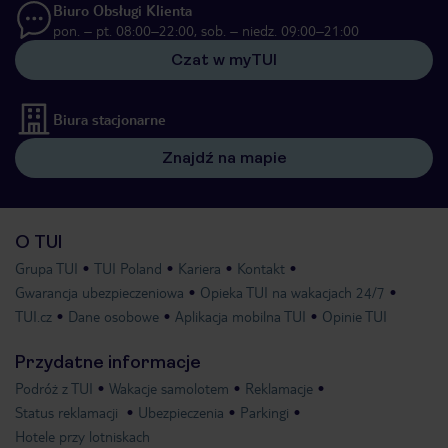
Biuro Obsługi Klienta
pon. – pt. 08:00–22:00, sob. – niedz. 09:00–21:00
Czat w myTUI
Biura stacjonarne
Znajdź na mapie
O TUI
Grupa TUI
TUI Poland
Kariera
Kontakt
Gwarancja ubezpieczeniowa
Opieka TUI na wakacjach 24/7
TUI.cz
Dane osobowe
Aplikacja mobilna TUI
Opinie TUI
Przydatne informacje
Podróż z TUI
Wakacje samolotem
Reklamacje
Status reklamacji
Ubezpieczenia
Parkingi
Hotele przy lotniskach