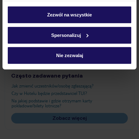
Wyżywienie
personalizować swój wybór wchodząc w zakładkę
„Szczegóły”
Zezwól na wszystkie
Szczegółowe informacje o plikach cookie znajdziesz
Atrakcje
w
polityce plików cookies
oraz
polityce prywatności
.
Spersonalizuj
Ważne informacje
Nie zezwalaj
Często zadawane pytania
Jak zmienić uczestników/osobę zgłaszającą?
Czy w Hotelu będzie przedstawiciel TUI?
Na jakiej podstawie i gdzie otrzymam karty
pokładowe/bilety lotnicze?
Zobacz więcej