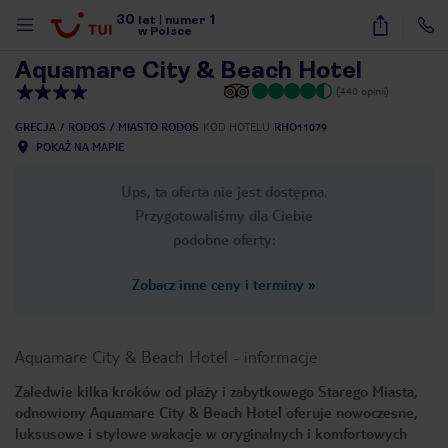
30
1
1
/
14
lat
|
numer
w Polsce
Aquamare City & Beach Hotel
(440 opinii)
GRECJA
RODOS
MIASTO RODOS
KOD HOTELU
RHO11079
POKAŻ NA MAPIE
Ups, ta oferta nie jest dostępna.
Przygotowaliśmy dla Ciebie
podobne oferty:
Zobacz inne ceny i terminy
»
Aquamare City & Beach Hotel
-
informacje
Zaledwie kilka kroków od plaży i zabytkowego Starego Miasta,
odnowiony Aquamare City & Beach Hotel oferuje nowoczesne,
nute
luksusowe i stylowe wakacje w oryginalnych i komfortowych