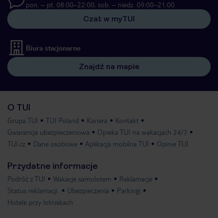
pon. – pt. 08:00–22:00, sob. – niedz. 09:00–21:00
Czat w myTUI
Biura stacjonarne
Znajdź na mapie
O TUI
Grupa TUI
TUI Poland
Kariera
Kontakt
Gwarancja ubezpieczeniowa
Opieka TUI na wakacjach 24/7
TUI.cz
Dane osobowe
Aplikacja mobilna TUI
Opinie TUI
Przydatne informacje
Podróż z TUI
Wakacje samolotem
Reklamacje
Status reklamacji
Ubezpieczenia
Parkingi
Hotele przy lotniskach