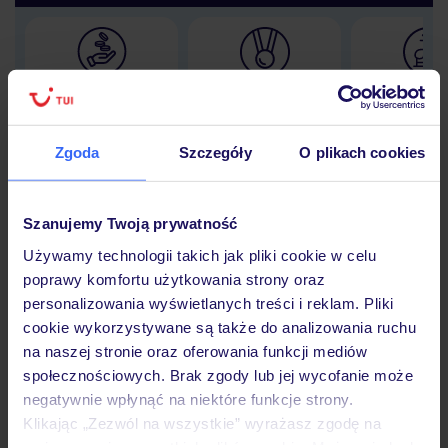
Lider niskich cen
Największe biuro
30 lat w P
podróży w Polsce
Zgoda
Szczegóły
O plikach cookies
Szanujemy Twoją prywatność
Hotel
Używamy technologii takich jak pliki cookie w celu
poprawy komfortu użytkowania strony oraz
personalizowania wyświetlanych treści i reklam. Pliki
Opinie
cookie wykorzystywane są także do analizowania ruchu
na naszej stronie oraz oferowania funkcji mediów
społecznościowych. Brak zgody lub jej wycofanie może
Pokoje
negatywnie wpłynąć na niektóre funkcje strony.
Klikając „Zezwól na wszystkie” wyrażasz zgodę na
umieszczenie wszystkich plików cookie. Możesz jednak