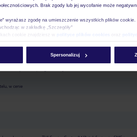
połecznościowych. Brak zgody lub jej wycofanie może negatywni
Ważn
Pokoje
Wyżywienie
Atrakcje
infor
ie” wyrażasz zgodę na umieszczenie wszystkich plików cookie
wchodząc w zakładkę „Szczegóły”
ikach cookie znajdziesz w
polityce plików cookies
oraz
polity
to-kamienistej plaży
piaszczysta
kamienista
Spersonalizuj
Z
arasole
ręczniki: wymagana kaucja
telu, w cenie