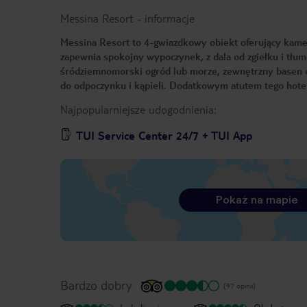
Messina Resort
-
informacje
Messina Resort to 4-gwiazdkowy obiekt oferujący kamer
zapewnia spokojny wypoczynek, z dala od zgiełku i tłu
śródziemnomorski ogród lub morze, zewnętrzny basen or
do odpoczynku i kąpieli. Dodatkowym atutem tego hotelu
Najpopularniejsze udogodnienia:
TUI Service Center 24/7 + TUI App
Pokaż na mapie
Bardzo dobry
(97 opinii)