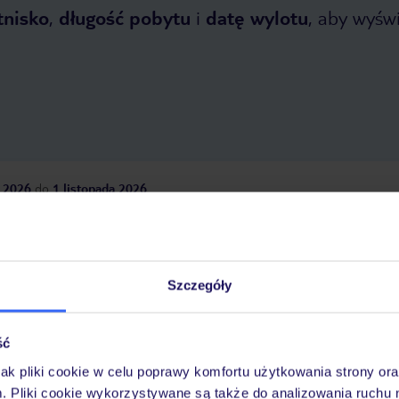
tnisko
,
długość pobytu
i
datę wylotu
, aby wyświe
 2026
do
1 listopada 2026
Dlaczego warto wybrać TUI?
Szczegóły
óży
Tylko u nas opieka na
10
30 lat w Polsce
ść
wakacjach 24/7
jak pliki cookie w celu poprawy komfortu użytkowania strony or
m. Pliki cookie wykorzystywane są także do analizowania ruchu 