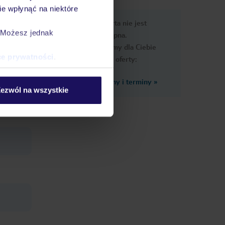
e wpłynąć na niektóre
e
Ups, ta oferta nie jest
macje
. Możesz jednak
dostępna.
Przygotowaliśmy dla Ciebie
ce prywatności
.
podobne oferty:
Zobacz inne ceny i terminy
»
ezwól na wszystkie