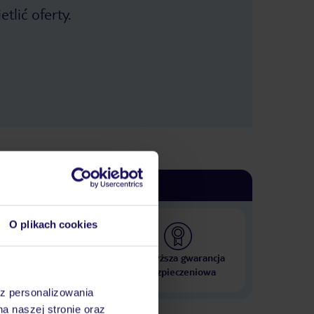
posiadającego fajny stosunek ceny
tlić oferty.
do jakości - nieopodal jest knajpa
Kaktus - idźcie tam koniecznie! Jeśli
chodzi o lokalizacje - to miejsce jest
na końcu świata. Musisz korzystać z
wycieczek operatora, albo wynająć
auto, aby zobaczyć cokolwiek. Jak
jesteś fanem antycznego świata,
mitologii greckiej i masz listę zabytków
z listy UNESCO - to czeka Cie sporo
prowadzenia auta, bo odległości są tu
niemałe. Polecam wziąć auto o mocy
większej aniżeli posiada Peugeot 208,
który jest wciskany przez miejscową
wypożyczalnie - nie daje to auto rady
na tutejszych serpentynach i
dziurawych drogach. Jedynym
dobrym punktem tego miejsca jest
O plikach cookies
obsługa - bardzo pomocna, można
sobie z nimi pogadać, zasięgnąć
opinii. Czy wrócę - NIE
 000 hoteli w ponad 50
Najwyższa gwarancja
krajach
ubezpieczeniowa
az personalizowania
na naszej stronie oraz