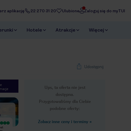
erz aplikację
22 270 31 20
Ulubione
Zaloguj się do myTUI
erunki
Hotele
Atrakcje
Więcej
Udostępnij
e
Ups, ta oferta nie jest
macje
1
/
22
dostępna.
Next slide
Przygotowaliśmy dla Ciebie
podobne oferty:
)
Zobacz inne ceny i terminy
»
Bardzo dobry
Hotel - poza położeniem nad samym
est
hotel kameralny, cicha i spokojna
morzem i spokojem, który
zo
atmosfera, świetna lokalizacja przy