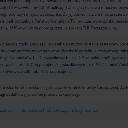
a wyłącznie poprzez TUI Service Center 24/7: telefonicznie, SMS i za
acji TUI w serwisie myTUI. W aplikacji TUI znajdą Państwo mnóstwo przy
biegu podróży i miejsca wypoczynku. Za jej pośrednictwem można rezerw
wne. Jeśli potrzebują Państwo kontaktu z TUI podczas wypoczynku, jeste
icznie, SMS-owo lub za pomocą czatu w aplikacji TUI. Szczegóły
tutaj
.
 z decyzją rządu greckiego, podatek turystyczny zostanie zastąpiony pod
y dokonać podczas zakwaterowania.Wysokość podatku klimatycznego zale
watery. Dla obiektów:1- i 2-gwiazdkowych - ok. 2 € za pokój/noc3-gwiazdk
zdkowych - ok. 10 € za pokój/noc5-gwiazdkowych - ok. 15 € za pokój/noc
kój/noc, dla willi - ok. 10 € za pokój/noc.
e lotnisko-hotel-lotnisko nie jest zawarty w cenie imprezy turystycznej. Za
ługi dodatkowej w trakcie procesu zakupowego.
jazdowymi i informacjami MSZ dotyczącymi kraju podróży
.