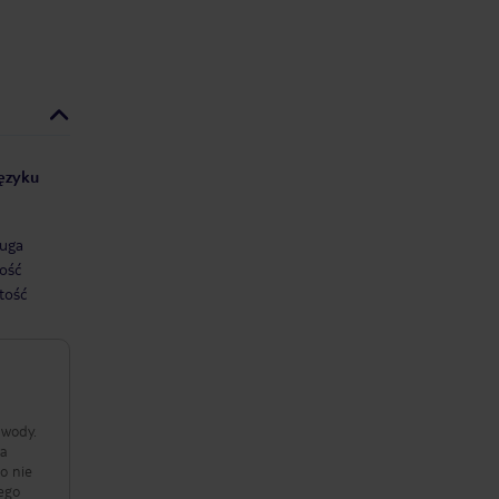
języku
uga
ość
tość
 wody.
na
to nie
dego