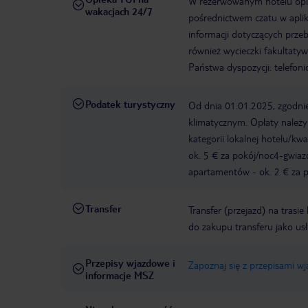
W rezerwowanym hotelu opiek
wakacjach 24/7
pośrednictwem czatu w aplik
informacji dotyczących prze
również wycieczki fakultaty
Państwa dyspozycji: telefon
Podatek turystyczny
Od dnia 01.01.2025, zgodnie
klimatycznym. Opłaty należ
kategorii lokalnej hotelu/k
ok. 5 € za pokój/noc4-gwia
apartamentów - ok. 2 € za po
Transfer
Transfer (przejazd) na trasi
do zakupu transferu jako us
Przepisy wjazdowe i
Zapoznaj się z przepisami w
informacje MSZ