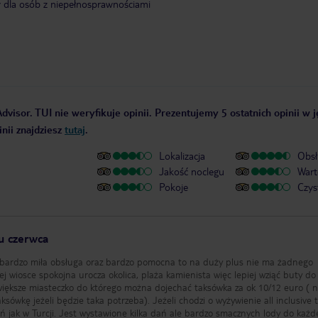
y dla osób z niepełnosprawnościami
dvisor. TUI nie weryfikuje opinii. Prezentujemy 5 ostatnich opinii w 
nii znajdziesz
tutaj
.
Lokalizacja
Obsł
Jakość noclegu
Wart
Pokoje
Czys
u czerwca
t bardzo miła obsługa oraz bardzo pomocna to na duży plus nie ma żadnego
 wiosce spokojna urocza okolica, plaża kamienista więc lepiej wziąć buty do
większe miasteczko do którego można dojechać taksówka za ok 10/12 euro ( 
sówkę jeżeli będzie taka potrzeba). Jeżeli chodzi o wyżywienie all inclusive 
ań jak w Turcji. Jest wystawione kilka dań ale bardzo smacznych lody do każ