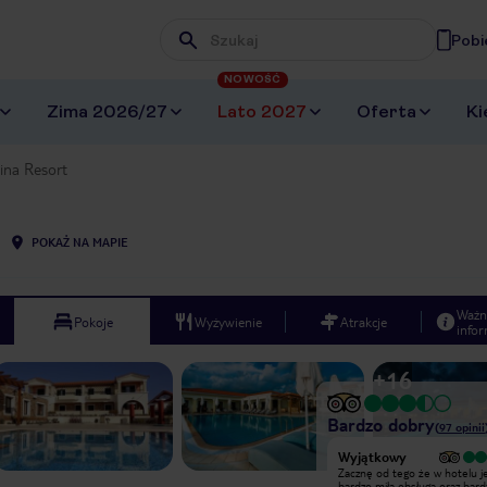
Pobi
Wpisz frazę, której szukasz
NOWOŚĆ
Zima 2026/27
Lato 2027
Oferta
Ki
ina Resort
POKAŻ NA MAPIE
Ważn
Pokoje
Wyżywienie
Atrakcje
infor
+
16
Bardzo dobry
(
97
opinii
Wyjątkowy
Hotel - poza położeniem nad samym
Zacznę od tego że w hotelu j
morzem i spokojem, który
bardzo miła obsługa oraz bard