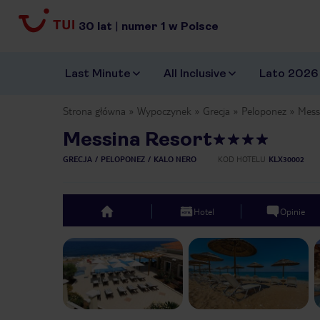
30
lat
|
numer
1
w Polsce
Last Minute
All Inclusive
Lato 2026
Strona główna
Wypoczynek
Grecja
Peloponez
Mess
Messina Resort
GRECJA
PELOPONEZ
KALO NERO
KOD HOTELU
KLX30002
Hotel
Opinie
top
Previous slide