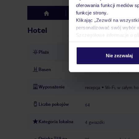
oferowania funkcji mediów s
funkcje strony.
Hotel
Opinie
top
Klikając „Zezwól na wszystk
personalizować swój wybór 
Hotel
Szczegółowe informacje o pl
Plaża
bezpośrednio przy piaszczys
Nie zezwalaj
Basen
basen: zewnętrzny, leżaki i p
Wyposażenie
recepcja
Wi-Fi, w całym ho
Liczba pokojów
64
Kategoria lokalna
4 gwiazdki
Opieka TUI na