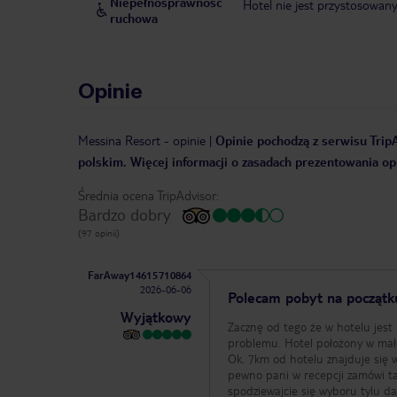
Niepełnosprawność
Hotel nie jest przystosowan
ruchowa
Opinie
Messina Resort
-
opinie
|
Opinie pochodzą z serwisu TripA
polskim. Więcej informacji o zasadach prezentowania opi
Średnia ocena TripAdvisor:
Bardzo dobry
(97 opinii)
FarAway14615710864
2026-06-06
Polecam pobyt na początk
Wyjątkowy
Zacznę od tego że w hotelu jes
problemu. Hotel położony w małej
Ok. 7km od hotelu znajduje się 
pewno pani w recepcji zamówi tak
spodziewajcie się wyboru tylu d