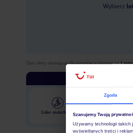
Wybierz
lo
Opis oferty obowiązuje dla wyjazdów w terminie
od
1 maja
Zgoda
Największe biuro podr
Lider niskich cen
Szanujemy Twoją prywatno
w Polsce
Używamy technologii takich 
wyświetlanych treści i rekla