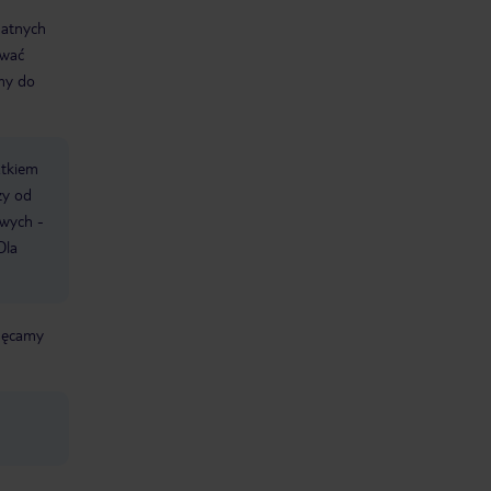
datnych
ować
śmy do
atkiem
ży od
owych -
Dla
chęcamy