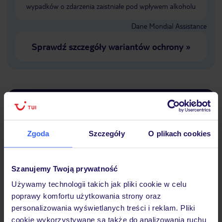
wypadków o zdarzenia zaistniałe pod wpływem alkoholu
Dane Mondial Assistance
Sprawdź szczegóły wariantów ochrony
»
Dlaczego warto wybrać TUI?
Zgoda
Szczegóły
O plikach cookies
Lider niskich cen
Największe biuro
30 lat w P
podróży w Polsce
Szanujemy Twoją prywatność
Używamy technologii takich jak pliki cookie w celu
poprawy komfortu użytkowania strony oraz
personalizowania wyświetlanych treści i reklam. Pliki
cookie wykorzystywane są także do analizowania ruchu