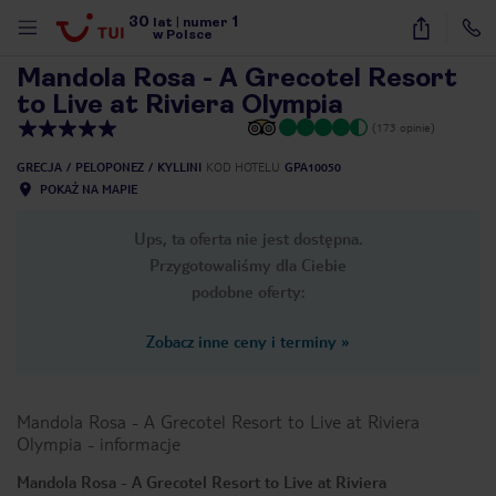
30
1
1
/
48
lat
|
numer
w Polsce
Mandola Rosa - A Grecotel Resort
to Live at Riviera Olympia
(173 opinie)
GRECJA
PELOPONEZ
KYLLINI
KOD HOTELU
GPA10050
POKAŻ NA MAPIE
Ups, ta oferta nie jest dostępna.
Przygotowaliśmy dla Ciebie
podobne oferty:
Zobacz inne ceny i terminy
»
Mandola Rosa - A Grecotel Resort to Live at Riviera
Olympia
-
informacje
nute
Mandola Rosa - A Grecotel Resort to Live at Riviera