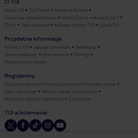
O TUI
Grupa TUI
TUI Poland
Kariera
Kontakt
Gwarancja ubezpieczeniowa
Opieka TUI na wakacjach 24/7
TUI.cz
Dane osobowe
Aplikacja mobilna TUI
Opinie TUI
Przydatne informacje
Podróż z TUI
Wakacje samolotem
Reklamacje
Status reklamacji
Ubezpieczenia
Parkingi
Hotele przy lotniskach
Regulaminy
Regulamin strony
Polityka prywatności
Polityka cookies
Bilety czarterowe
Warunki imprez turystycznych
Standardy ochrony małoletnich
Compliance
TUI w Internecie