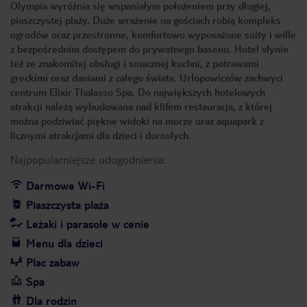
Olympia wyróżnia się wspaniałym położeniem przy długiej,
piaszczystej plaży. Duże wrażenie na gościach robią kompleks
ogrodów oraz przestronne, komfortowo wyposażone suity i wille
z bezpośrednim dostępem do prywatnego basenu. Hotel słynie
też ze znakomitej obsługi i smacznej kuchni, z potrawami
greckimi oraz daniami z całego świata. Urlopowiczów zachwyci
centrum Elixir Thalasso Spa. Do największych hotelowych
atrakcji należą wybudowana nad klifem restauracja, z której
można podziwiać piękne widoki na morze oraz aquapark z
licznymi atrakcjami dla dzieci i dorosłych.
Najpopularniejsze udogodnienia:
Darmowe Wi-Fi
Piaszczysta plaża
Leżaki i parasole w cenie
Menu dla dzieci
Plac zabaw
Spa
Dla rodzin