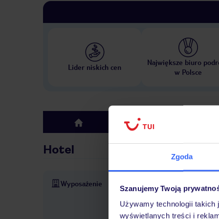
Największe biuro podr
Lider niskich cen
w Polsce
Hotel
top
Hotel
Zgoda
Wyposażenie
24-godzinna recepcja
Park
Szanujemy Twoją prywatno
opłatą
Ogród: Bezpłatnie
Używamy technologii takich 
service
taras słoneczny
ł
wyświetlanych treści i rekla