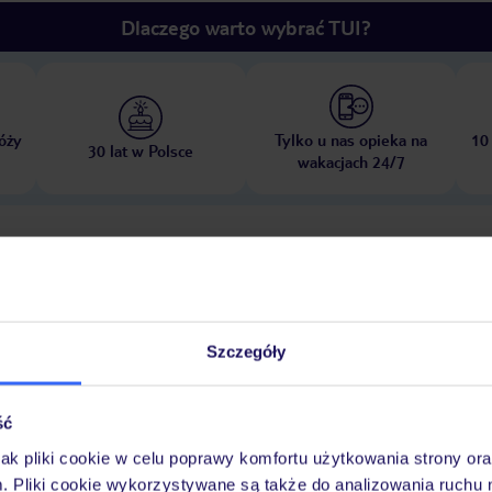
Dlaczego warto wybrać TUI?
óży
Tylko u nas opieka na
10
30 lat w Polsce
wakacjach 24/7
Pokoje
Wyżywienie
Atrakcje
Ważne i
Szczegóły
ing
Zameldowanie od: 15:00:00
Wymeldowanie do: 11:00:00
Garaż:
ść
sejf hotelowy
WLAN/WiFi w hotelu
winda
liczba wind: 1
room
jak pliki cookie w celu poprawy komfortu użytkowania strony or
ączna liczba pokoi: 37
metody płatności: Mastercard, Visa
m. Pliki cookie wykorzystywane są także do analizowania ruchu 