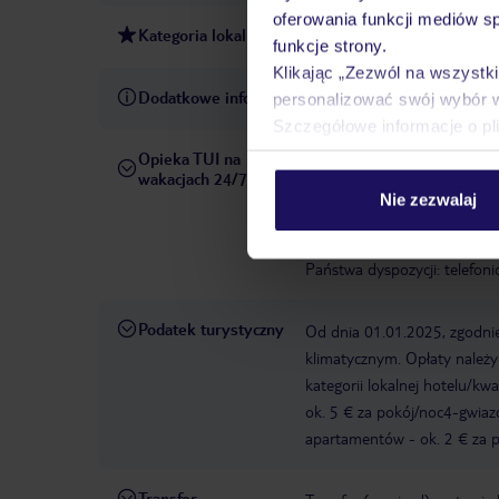
oferowania funkcji mediów s
Kategoria lokalna
3 gwiazdki
funkcje strony.
Klikając „Zezwól na wszystk
Dodatkowe informacje
Kalafati
personalizować swój wybór 
Szczegółowe informacje o pl
Opieka TUI na
W rezerwowanym hotelu opiek
wakacjach 24/7
pośrednictwem czatu w aplik
Nie zezwalaj
informacji dotyczących prze
również wycieczki fakultaty
Państwa dyspozycji: telefon
Podatek turystyczny
Od dnia 01.01.2025, zgodnie
klimatycznym. Opłaty należ
kategorii lokalnej hotelu/k
ok. 5 € za pokój/noc4-gwia
apartamentów - ok. 2 € za po
Transfer