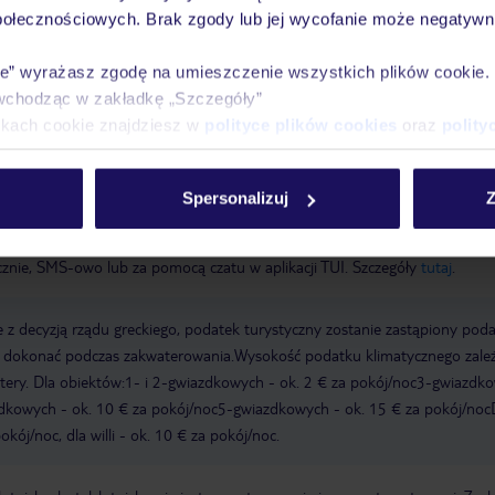
połecznościowych. Brak zgody lub jej wycofanie może negatywni
ie” wyrażasz zgodę na umieszczenie wszystkich plików cookie
wchodząc w zakładkę „Szczegóły”
ikach cookie znajdziesz w
polityce plików cookies
oraz
polity
a wyłącznie poprzez TUI Service Center 24/7: telefonicznie, SMS i za
acji TUI w serwisie myTUI. W aplikacji TUI znajdą Państwo mnóstwo przy
Spersonalizuj
Z
biegu podróży i miejsca wypoczynku. Za jej pośrednictwem można rezerw
wne. Jeśli potrzebują Państwo kontaktu z TUI podczas wypoczynku, jeste
icznie, SMS-owo lub za pomocą czatu w aplikacji TUI. Szczegóły
tutaj
.
 z decyzją rządu greckiego, podatek turystyczny zostanie zastąpiony pod
y dokonać podczas zakwaterowania.Wysokość podatku klimatycznego zale
watery. Dla obiektów:1- i 2-gwiazdkowych - ok. 2 € za pokój/noc3-gwiazdk
zdkowych - ok. 10 € za pokój/noc5-gwiazdkowych - ok. 15 € za pokój/noc
kój/noc, dla willi - ok. 10 € za pokój/noc.