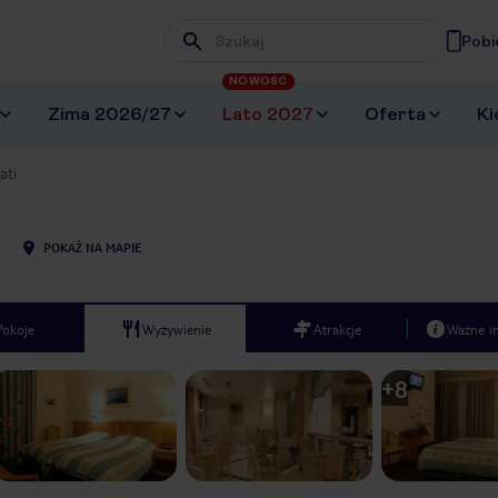
Pobi
Wpisz frazę, której szukasz
NOWOŚĆ
Zima 2026/27
Lato 2027
Oferta
Ki
ati
POKAŻ NA MAPIE
Pokoje
Wyżywienie
Atrakcje
Ważne i
+
8