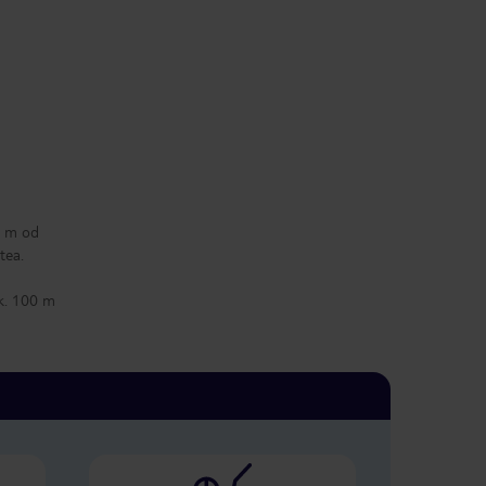
0 m od
tea.
k. 100 m