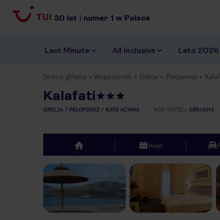
30
lat
|
numer
1
w Polsce
Last Minute
All Inclusive
Lato 2026
Strona główna
Wypoczynek
Grecja
Peloponez
Kalaf
Kalafati
GRECJA
PELOPONEZ
KATO ACHAIA
KOD HOTELU
GPA13015
Hotel
top
Previous slide