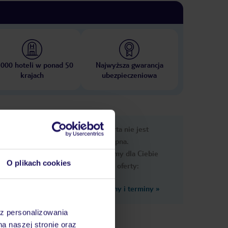
 000 hoteli w ponad 50
Najwyższa gwarancja
krajach
ubezpieczeniowa
nformacje
Ups, ta oferta nie jest
dostępna.
Przygotowaliśmy dla Ciebie
O plikach cookies
podobne oferty:
Zobacz inne ceny i terminy
»
 za
az personalizowania
na naszej stronie oraz