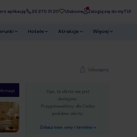
erz aplikację
22 270 31 20
Ulubione
Zaloguj się do myTUI
erunki
Hotele
Atrakcje
Więcej
Udostępnij
nformacje
Ups, ta oferta nie jest
1
/
14
dostępna.
Next slide
Przygotowaliśmy dla Ciebie
podobne oferty:
Zobacz inne ceny i terminy
»