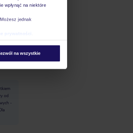
e wpłynąć na niektóre
. Możesz jednak
ce prywatności
.
datnych
ezwól na wszystkie
ować
śmy do
atkiem
ży od
owych -
Dla