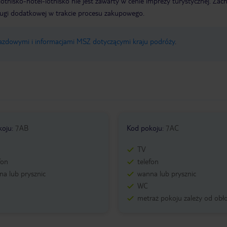
e lotnisko-hotel-lotnisko nie jest zawarty w cenie imprezy turystycznej. Za
ługi dodatkowej w trakcie procesu zakupowego.
jazdowymi i informacjami MSZ dotyczącymi kraju podróży
.
koju
:
7AB
Kod pokoju
:
7AC
TV
fon
telefon
a lub prysznic
wanna lub prysznic
WC
metraż pokoju zależy od obł