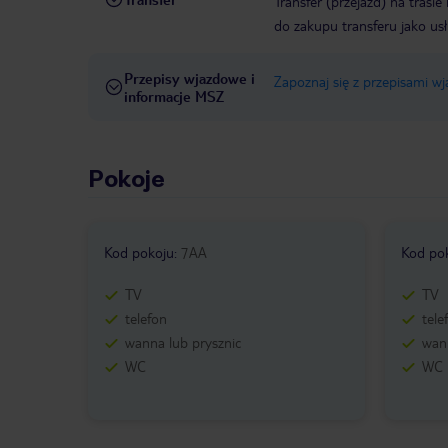
Transfer (przejazd) na trasi
do zakupu transferu jako us
Przepisy wjazdowe i
Zapoznaj się z przepisami w
informacje MSZ
Pokoje
Kod pokoju
:
7AA
Kod po
TV
TV
telefon
tele
wanna lub prysznic
wann
WC
WC