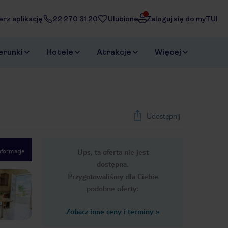
erz aplikację
22 270 31 20
Ulubione
Zaloguj się do myTUI
erunki
Hotele
Atrakcje
Więcej
Udostępnij
nformacje
Ups, ta oferta nie jest
1
/
34
dostępna.
Next slide
Przygotowaliśmy dla Ciebie
podobne oferty:
Zobacz inne ceny i terminy
»