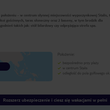
 położeniu – w centrum słynnej miejscowości wypoczynkowej Stalis, t
koi gościnnych, taras słoneczny oraz 2 baseny, w tym brodzik dla
odnień takich jak: stół bilardowy czy odprężająca strefa spa.
Położenie:
bezpośrednio przy plaży
w centrum Stalis
odległość do pola golfowego ok
Rozszerz ubezpieczenie i ciesz się wakacjami w pełni