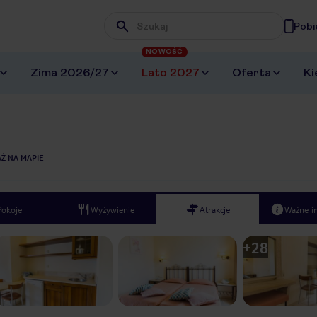
Pobi
Wpisz frazę, której szukasz
NOWOŚĆ
Zima 2026/27
Lato 2027
Oferta
Ki
Ż NA MAPIE
Pokoje
Wyżywienie
Atrakcje
Ważne i
+
28