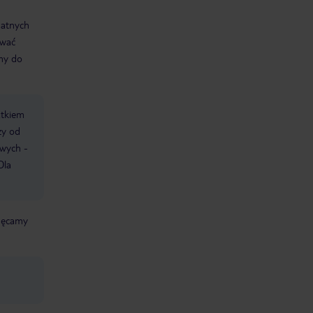
datnych
ować
śmy do
atkiem
ży od
owych -
Dla
chęcamy