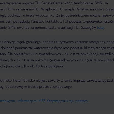
a wyłącznie poprzez TUI Service Center 24/7: telefonicznie, SMS i za
acji TUI w serwisie myTUI. W aplikacji TUI znajdą Państwo mnóstwo przy
biegu podróży i miejsca wypoczynku. Za jej pośrednictwem można rezerw
wne. Jeśli potrzebują Państwo kontaktu z TUI podczas wypoczynku, jeste
icznie, SMS-owo lub za pomocą czatu w aplikacji TUI. Szczegóły
tutaj
.
 z decyzją rządu greckiego, podatek turystyczny zostanie zastąpiony pod
y dokonać podczas zakwaterowania.Wysokość podatku klimatycznego zale
watery. Dla obiektów:1- i 2-gwiazdkowych - ok. 2 € za pokój/noc3-gwiazdk
zdkowych - ok. 10 € za pokój/noc5-gwiazdkowych - ok. 15 € za pokój/noc
kój/noc, dla willi - ok. 10 € za pokój/noc.
e lotnisko-hotel-lotnisko nie jest zawarty w cenie imprezy turystycznej. Za
ługi dodatkowej w trakcie procesu zakupowego.
jazdowymi i informacjami MSZ dotyczącymi kraju podróży
.