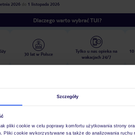
etnia 2026
do
1 listopada 2026
Dlaczego warto wybrać TUI?
óży
Tylko u nas opieka na
10
30 lat w Polsce
wakacjach 24/7
Pokoje
Wyżywienie
Atrakcje
Ważne i
Szczegóły
ść
jak pliki cookie w celu poprawy komfortu użytkowania strony or
m. Pliki cookie wykorzystywane są także do analizowania ruchu 