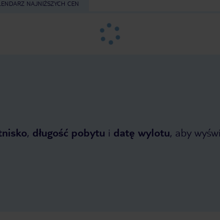
LENDARZ NAJNIŻSZYCH CEN
tnisko
,
długość pobytu
i
datę wylotu
, aby wyświe