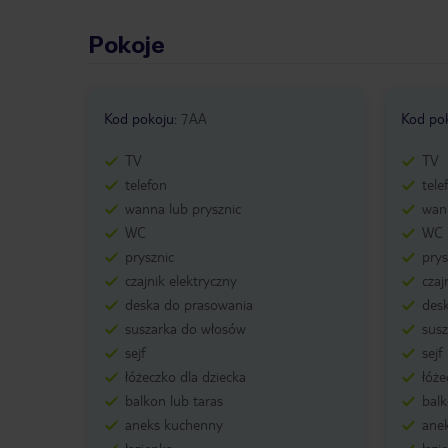
Pokoje
Kod pokoju
:
7AA
Kod po
TV
TV
telefon
tele
wanna lub prysznic
wann
WC
WC
prysznic
prys
czajnik elektryczny
czaj
deska do prasowania
des
suszarka do włosów
sus
sejf
sejf
łóżeczko dla dziecka
łóże
balkon lub taras
balk
aneks kuchenny
ane