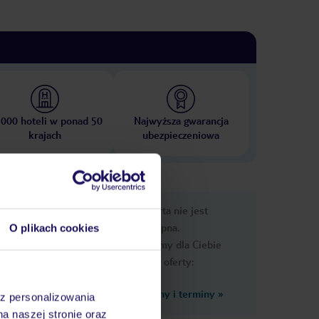
 000 hoteli w ponad 50
Najwyższa gwarancja
krajach
ubezpieczeniowa
nformacje
Ups, ta oferta nie jest
dostępna.
O plikach cookies
Przygotowaliśmy dla Ciebie
podobne oferty:
Zobacz inne ceny i terminy
»
az personalizowania
na naszej stronie oraz