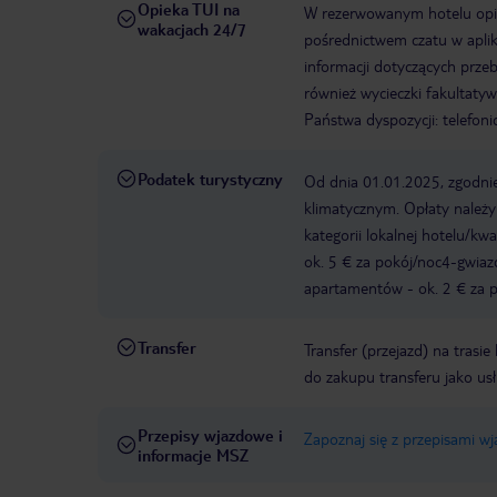
Opieka TUI na
W rezerwowanym hotelu opiek
wakacjach 24/7
pośrednictwem czatu w aplik
informacji dotyczących prze
również wycieczki fakultaty
Państwa dyspozycji: telefon
Podatek turystyczny
Od dnia 01.01.2025, zgodnie
klimatycznym. Opłaty należ
kategorii lokalnej hotelu/k
ok. 5 € za pokój/noc4-gwia
apartamentów - ok. 2 € za po
Transfer
Transfer (przejazd) na trasi
do zakupu transferu jako us
Przepisy wjazdowe i
Zapoznaj się z przepisami w
informacje MSZ