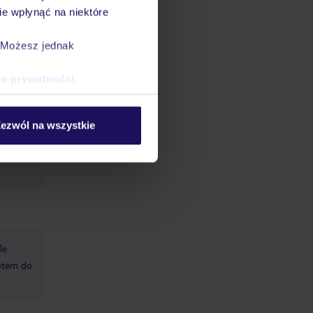
e wpłynąć na niektóre
. Możesz jednak
s
ki przy
ce prywatności
.
ezwól na wszystkie
le
otem do