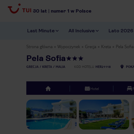
30
lat
|
numer
1
w Polsce
Last Minute
All Inclusive
Lato 2026
Strona główna
Wypoczynek
Grecja
Kreta
Pela Sofia
Pela Sofia
GRECJA
KRETA
MALIA
KOD HOTELU
HER21118
POKA
Hotel
top
Previous slide