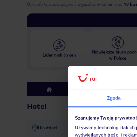
Opis oferty obowiązuje dla wyjazdów w terminie
od
19 kwi
Największe biuro podr
Lider niskich cen
w Polsce
Hotel
top
Zgoda
Hotel
Szanujemy Twoją prywatno
Dla dzieci
Używamy technologii takich 
basen dla dzieci
wyświetlanych treści i rekla