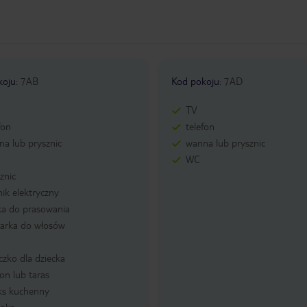
koju
:
7AB
Kod pokoju
:
7AD
TV
fon
telefon
a lub prysznic
wanna lub prysznic
WC
znic
nik elektryczny
ka do prasowania
zarka do włosów
czko dla dziecka
on lub taras
ks kuchenny