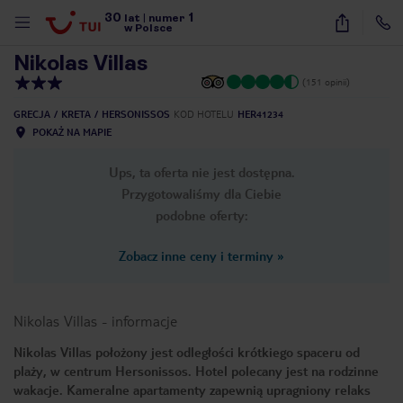
30
1
1
/
31
lat
|
numer
w Polsce
Nikolas Villas
(151 opinii)
GRECJA
KRETA
HERSONISSOS
KOD HOTELU
HER41234
POKAŻ NA MAPIE
Ups, ta oferta nie jest dostępna.
Przygotowaliśmy dla Ciebie
podobne oferty:
Zobacz inne ceny i terminy
»
Nikolas Villas
-
informacje
Nikolas Villas położony jest odległości krótkiego spaceru od
plaży, w centrum Hersonissos. Hotel polecany jest na rodzinne
nute
wakacje. Kameralne apartamenty zapewnią upragniony relaks