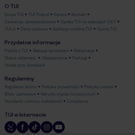
O TUI
Grupa TUI
TUI Poland
Kariera
Kontakt
Gwarancja ubezpieczeniowa
Opieka TUI na wakacjach 24/7
TUI.cz
Dane osobowe
Aplikacja mobilna TUI
Opinie TUI
Przydatne informacje
Podróż z TUI
Wakacje samolotem
Reklamacje
Status reklamacji
Ubezpieczenia
Parkingi
Hotele przy lotniskach
Regulaminy
Regulamin strony
Polityka prywatności
Polityka cookies
Bilety czarterowe
Warunki imprez turystycznych
Standardy ochrony małoletnich
Compliance
TUI w Internecie