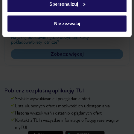
Spersonalizuj
Często zadawane pytania
Jak zmienić uczestników/osobę zgłaszającą?
Nie zezwalaj
Czy w Hotelu będzie przedstawiciel TUI?
Na jakiej podstawie i gdzie otrzymam karty
pokładowe/bilety lotnicze?
Zobacz więcej
Pobierz bezpłatną aplikację TUI
Szybkie wyszukiwanie i przeglądanie ofert
Lista ulubionych ofert i możliwość ich udostępniania
Historia wyszukiwań i ostatnio oglądanych ofert
Kontakt z TUI i wszystkie informacje o Twojej rezerwacji w
myTUI