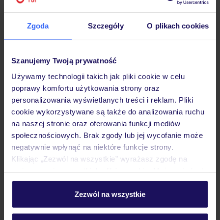
Zgoda
Szczegóły
O plikach cookies
Hotel
Szanujemy Twoją prywatność
Używamy technologii takich jak pliki cookie w celu
Pokoje
poprawy komfortu użytkowania strony oraz
personalizowania wyświetlanych treści i reklam. Pliki
cookie wykorzystywane są także do analizowania ruchu
na naszej stronie oraz oferowania funkcji mediów
Wyżywienie
społecznościowych. Brak zgody lub jej wycofanie może
negatywnie wpłynąć na niektóre funkcje strony.
Klikając „Zezwól na wszystkie” wyrażasz zgodę na
Atrakcje
umieszczenie wszystkich plików cookie. Możesz jednak
personalizować swój wybór wchodząc w zakładkę
„Szczegóły”
Zezwól na wszystkie
Ważne informacje
Szczegółowe informacje o plikach cookie znajdziesz
w
polityce plików cookies
oraz
polityce prywatności
.