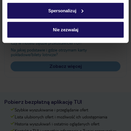
Ważne informacje
w
polityce plików cookies
oraz
polityce prywatności
.
Spersonalizuj
Często zadawane pytania
Nie zezwalaj
Jak zmienić uczestników/osobę zgłaszającą?
Czy w Hotelu będzie przedstawiciel TUI?
Na jakiej podstawie i gdzie otrzymam karty
pokładowe/bilety lotnicze?
Zobacz więcej
Pobierz bezpłatną aplikację TUI
Szybkie wyszukiwanie i przeglądanie ofert
Lista ulubionych ofert i możliwość ich udostępniania
Historia wyszukiwań i ostatnio oglądanych ofert
Kontakt z TUI i wszystkie informacje o Twojej rezerwacji w