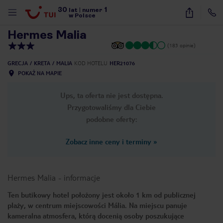
30
1
1
/
19
lat
|
numer
w Polsce
Hermes Malia
(183 opinie)
GRECJA
KRETA
MALIA
KOD HOTELU
HER21076
POKAŻ NA MAPIE
Ups, ta oferta nie jest dostępna.
Przygotowaliśmy dla Ciebie
podobne oferty:
Zobacz inne ceny i terminy
»
Hermes Malia
-
informacje
Ten butikowy hotel położony jest około 1 km od publicznej
plaży, w centrum miejscowości Mália. Na miejscu panuje
nute
kameralna atmosfera, którą docenią osoby poszukujące