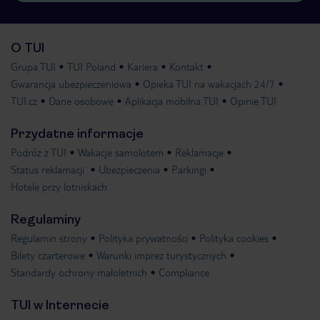
O TUI
Grupa TUI
TUI Poland
Kariera
Kontakt
Gwarancja ubezpieczeniowa
Opieka TUI na wakacjach 24/7
TUI.cz
Dane osobowe
Aplikacja mobilna TUI
Opinie TUI
Przydatne informacje
Podróż z TUI
Wakacje samolotem
Reklamacje
Status reklamacji
Ubezpieczenia
Parkingi
Hotele przy lotniskach
Regulaminy
Regulamin strony
Polityka prywatności
Polityka cookies
Bilety czarterowe
Warunki imprez turystycznych
Standardy ochrony małoletnich
Compliance
TUI w Internecie