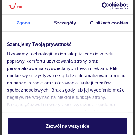
Zgoda
Szczegóły
O plikach cookies
Hotel
Szanujemy Twoją prywatność
Opinie
Używamy technologii takich jak pliki cookie w celu
poprawy komfortu użytkowania strony oraz
Pokoje
personalizowania wyświetlanych treści i reklam. Pliki
cookie wykorzystywane są także do analizowania ruchu
na naszej stronie oraz oferowania funkcji mediów
Wyżywienie
społecznościowych. Brak zgody lub jej wycofanie może
negatywnie wpłynąć na niektóre funkcje strony.
Klikając „Zezwól na wszystkie” wyrażasz zgodę na
umieszczenie wszystkich plików cookie. Możesz jednak
Atrakcje
personalizować swój wybór wchodząc w zakładkę
„Szczegóły”
Zezwól na wszystkie
Szczegółowe informacje o plikach cookie znajdziesz