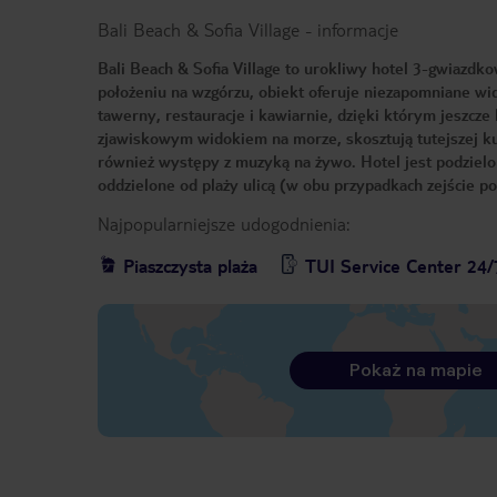
Bali Beach & Sofia Village
-
informacje
Bali Beach & Sofia Village to urokliwy hotel 3-gwiazdk
położeniu na wzgórzu, obiekt oferuje niezapomniane wid
tawerny, restauracje i kawiarnie, dzięki którym jeszcze
zjawiskowym widokiem na morze, skosztują tutejszej kuc
również występy z muzyką na żywo. Hotel jest podzielony
oddzielone od plaży ulicą (w obu przypadkach zejście po
Najpopularniejsze udogodnienia:
Piaszczysta plaża
TUI Service Center 24/
Pokaż na mapie