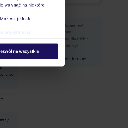
e wpłynąć na niektóre
. Możesz jednak
e
Ups, ta oferta nie jest
macje
dostępna.
ce prywatności
.
Przygotowaliśmy dla Ciebie
podobne oferty:
ezwól na wszystkie
Zobacz inne ceny i terminy
»
o
od
leżna od
t:
trzny,