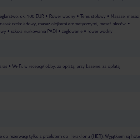
eglarstwo: ok. 100 EUR
Rower wodny
Tenis stołowy
Masaże: masaż
 masaż czekoladowy, masaż olejkami aromatycznymi, masaż pleców.
łowy
szkoła nurkowania PADI
żeglowanie
rower wodny
aras
Wi-Fi, w recepcji/lobby: za opłatą, przy basenie: za opłatą
do rezerwacji tylko z przelotem do Heraklionu (HER). Wyjątkiem są hote