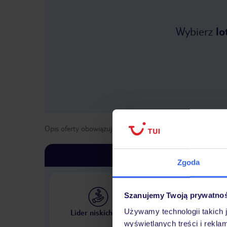
Wybierz
lo
Opis oferty obowiązuje dla wyjazdów w terminie
od
19 kwi
Zgoda
Szanujemy Twoją prywatno
Największe biuro podr
Używamy technologii takich 
Lider niskich cen
w Polsce
wyświetlanych treści i rekla