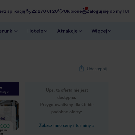
erz aplikację
22 270 31 20
Ulubione
Zaloguj się do myTUI
erunki
Hotele
Atrakcje
Więcej
Udostępnij
e
Ups, ta oferta nie jest
macje
1
/
39
dostępna.
Next slide
Przygotowaliśmy dla Ciebie
podobne oferty:
nie
)
Zobacz inne ceny i terminy
»
Wyjątkowy
pełnił
Rodzinne wakacje 2+1 koniec
Przepiękna lokalizacja jak ktoś chce
zym
sierpnia 2025 z biurem TUi. Hotel
odpocząć to naprawdę polecam.