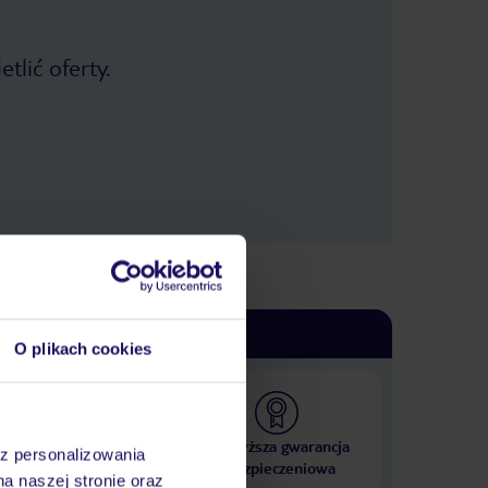
tlić oferty.
O plikach cookies
 000 hoteli w ponad 50
Najwyższa gwarancja
az personalizowania
krajach
ubezpieczeniowa
na naszej stronie oraz