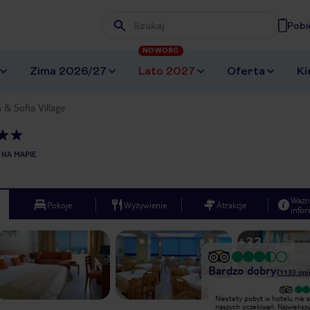
Pobi
Wpisz frazę, której szukasz
NOWOŚĆ
Zima 2026/27
Lato 2027
Oferta
Ki
 & Sofia Village
 NA MAPIE
Ważn
Pokoje
Wyżywienie
Atrakcje
infor
+
33
Bardzo dobry
(
1133
opi
Wyjątkowy
Niestety pobyt w hotelu nie s
🇵🇱 Opinia po polsku: Właśnie
naszych oczekiwań. Najwięks
wróciliśmy z tygodniowego pobytu w