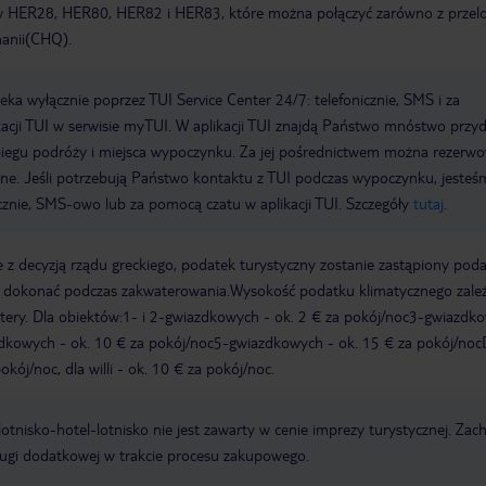
w HER28, HER80, HER82 i HER83, które można połączyć zarówno z przel
hanii(CHQ).
a wyłącznie poprzez TUI Service Center 24/7: telefonicznie, SMS i za
acji TUI w serwisie myTUI. W aplikacji TUI znajdą Państwo mnóstwo przy
biegu podróży i miejsca wypoczynku. Za jej pośrednictwem można rezerw
wne. Jeśli potrzebują Państwo kontaktu z TUI podczas wypoczynku, jeste
icznie, SMS-owo lub za pomocą czatu w aplikacji TUI. Szczegóły
tutaj
.
 z decyzją rządu greckiego, podatek turystyczny zostanie zastąpiony pod
y dokonać podczas zakwaterowania.Wysokość podatku klimatycznego zale
watery. Dla obiektów:1- i 2-gwiazdkowych - ok. 2 € za pokój/noc3-gwiazdk
zdkowych - ok. 10 € za pokój/noc5-gwiazdkowych - ok. 15 € za pokój/noc
kój/noc, dla willi - ok. 10 € za pokój/noc.
e lotnisko-hotel-lotnisko nie jest zawarty w cenie imprezy turystycznej. Za
ługi dodatkowej w trakcie procesu zakupowego.