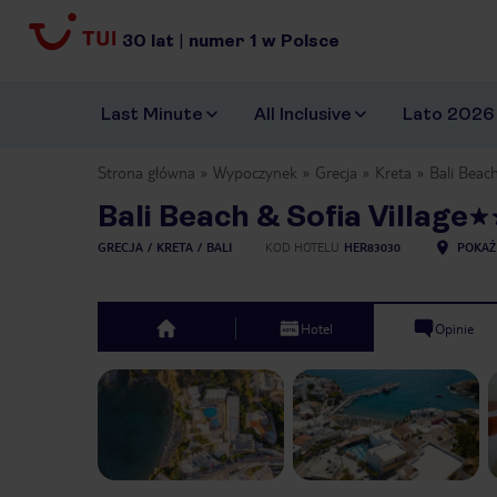
30
lat
|
numer
1
w Polsce
Last Minute
All Inclusive
Lato 2026
Strona główna
Wypoczynek
Grecja
Kreta
Bali Beach
Bali Beach & Sofia Village
GRECJA
KRETA
BALI
KOD HOTELU
HER83030
POKAŻ
Hotel
Opinie
top
Previous slide