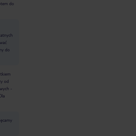
otem do
datnych
ować
śmy do
atkiem
ży od
owych -
Dla
chęcamy