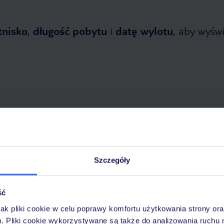
tnisko
,
długość pobytu
i
datę wylotu
, aby wyświe
etnia 2026
do
1 listopada 2026
Dlaczego warto wybrać TUI?
Szczegóły
ść
óży
Tylko u nas opieka na
10
jak pliki cookie w celu poprawy komfortu użytkowania strony or
30 lat w Polsce
wakacjach 24/7
m. Pliki cookie wykorzystywane są także do analizowania ruchu 