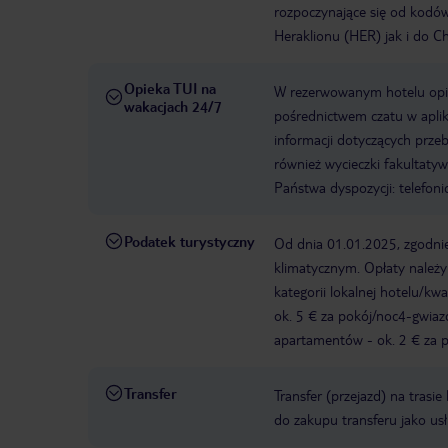
rozpoczynające się od kodó
Heraklionu (HER) jak i do C
Opieka TUI na
W rezerwowanym hotelu opiek
wakacjach 24/7
pośrednictwem czatu w aplik
informacji dotyczących prze
również wycieczki fakultaty
Państwa dyspozycji: telefon
Podatek turystyczny
Od dnia 01.01.2025, zgodnie
klimatycznym. Opłaty należ
kategorii lokalnej hotelu/k
ok. 5 € za pokój/noc4-gwia
apartamentów - ok. 2 € za po
Transfer
Transfer (przejazd) na trasi
do zakupu transferu jako us