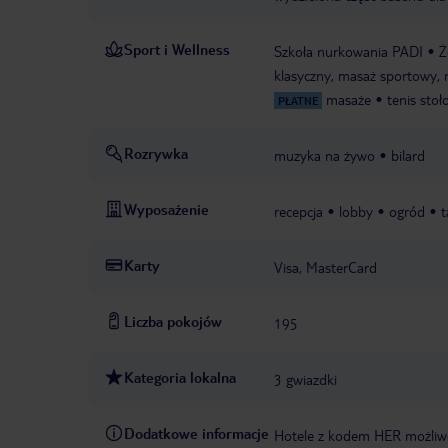
Sport i Wellness
Szkoła nurkowania PADI
Ż
klasyczny, masaż sportowy,
masaże
tenis sto
PŁATNE
Rozrywka
muzyka na żywo
bilard
Wyposażenie
recepcja
lobby
ogród
t
Karty
Visa, MasterCard
Liczba pokojów
195
Kategoria lokalna
3 gwiazdki
Dodatkowe informacje
Hotele z kodem HER możliwe 