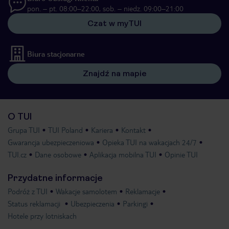
pon. – pt. 08:00–22:00, sob. – niedz. 09:00–21:00
Czat w myTUI
Biura stacjonarne
Znajdź na mapie
O TUI
Grupa TUI
TUI Poland
Kariera
Kontakt
Gwarancja ubezpieczeniowa
Opieka TUI na wakacjach 24/7
TUI.cz
Dane osobowe
Aplikacja mobilna TUI
Opinie TUI
Przydatne informacje
Podróż z TUI
Wakacje samolotem
Reklamacje
Status reklamacji
Ubezpieczenia
Parkingi
Hotele przy lotniskach