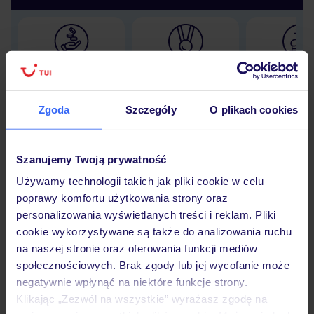
Lider niskich cen
Największe biuro
30 lat w P
podróży w Polsce
Zgoda
Szczegóły
O plikach cookies
Szanujemy Twoją prywatność
Hotel
Używamy technologii takich jak pliki cookie w celu
poprawy komfortu użytkowania strony oraz
personalizowania wyświetlanych treści i reklam. Pliki
Opinie
cookie wykorzystywane są także do analizowania ruchu
na naszej stronie oraz oferowania funkcji mediów
społecznościowych. Brak zgody lub jej wycofanie może
Pokoje
negatywnie wpłynąć na niektóre funkcje strony.
Klikając „Zezwól na wszystkie” wyrażasz zgodę na