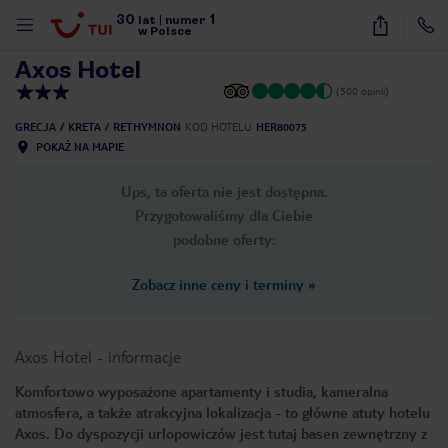
30
1
1
/
20
lat
|
numer
w Polsce
Axos Hotel
(500 opinii)
GRECJA
KRETA
RETHYMNON
KOD HOTELU
HER80075
POKAŻ NA MAPIE
Ups, ta oferta nie jest dostępna.
Przygotowaliśmy dla Ciebie
podobne oferty:
Zobacz inne ceny i terminy
»
Axos Hotel
-
informacje
Komfortowo wyposażone apartamenty i studia, kameralna
atmosfera, a także atrakcyjna lokalizacja - to główne atuty hotelu
nute
Axos. Do dyspozycji urlopowiczów jest tutaj basen zewnętrzny z